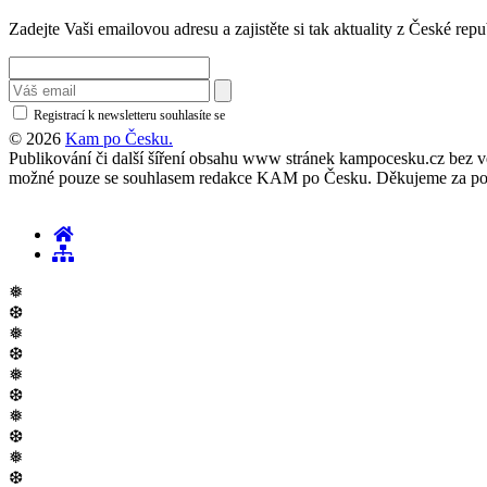
Zadejte Vaši emailovou adresu a zajistěte si tak aktuality z České repu
Registrací k newsletteru souhlasíte se
zásadami ochrany osobních údajů
© 2026
Kam po Česku.
Publikování či další šíření obsahu www stránek kampocesku.cz bez vědo
možné pouze se souhlasem redakce KAM po Česku. Děkujeme za po
❅
❆
❅
❆
❅
❆
❅
❆
❅
❆