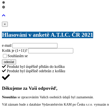
❅
❆
Zavřít
×
Hlasování v anketě A.T.I.C. ČR 2021
e-mail
Kolik je
(1+11)
?
Souhlasím se
VŠEOBECNÝMI PODMÍNKAMI ANKETY O CENY
odeslat
Produkt byl úspěšně přidán do košíku
Produkt byl úspěšně odebrán z košíku
Děkujeme za Vaši odpověď,
Nesouhlas
se zpracováním Vašich osobních údajů byl zaznamenán.
Váš záznam bude z databáze Vydavatelstvím KAM po Česku s.r.o. vymazán nep