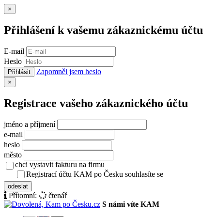
Zavřít
×
Přihlášení k vašemu zákaznickému účtu
E-mail
Heslo
Zapomněl jsem heslo
Přihlásit
Zavřít
×
Registrace vašeho zákaznického účtu
jméno a příjmení
e-mail
heslo
město
chci vystavit fakturu na firmu
Registrací účtu KAM po Česku souhlasíte se
zásady ochrany osob
odeslat
Přítomní:
čtenář
S námi víte KAM