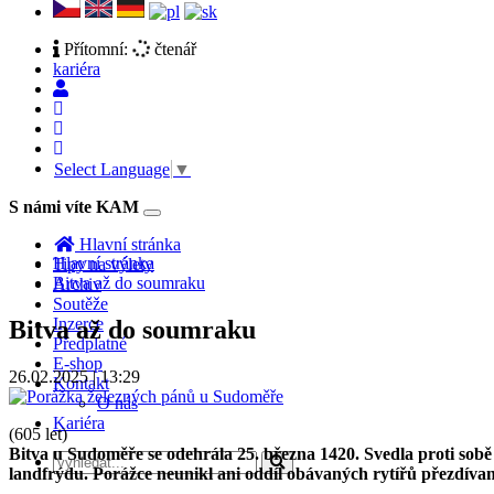
Přítomní:
čtenář
kariéra
Select Language
▼
S námi víte KAM
Toggle
navigation
Hlavní stránka
Hlavní stránka
Tipy na výlety
Bitva až do soumraku
Archiv
Soutěže
Inzerce
Bitva až do soumraku
Předplatné
E-shop
26.02.2025 | 13:29
Kontakt
O nás
Kariéra
(605 let)
Bitva u Sudoměře se odehrála 25. března 1420. Svedla proti sob
landfrýdu. Porážce neunikl ani oddíl obávaných rytířů přezdívan