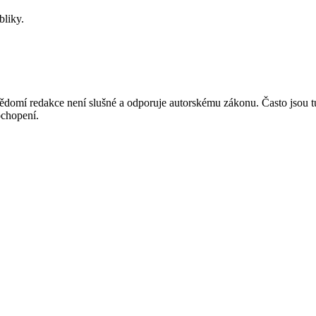
bliky.
mí redakce není slušné a odporuje autorskému zákonu. Často jsou tu zve
chopení.