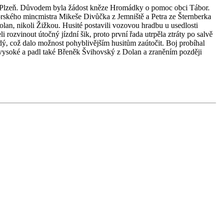
u Plzeň. Důvodem byla žádost kněze Hromádky o pomoc obci Tábor.
ohorského mincmistra Mikeše Divůčka z Jemniště a Petra ze Šternberka
n, nikoli Žižkou. Husité postavili vozovou hradbu u usedlosti
rozvinout útočný jízdní šik, proto první řada utrpěla ztráty po salvě
dý, což dalo možnost pohyblivějším husitům zaútočit. Boj probíhal
tě vysoké a padl také Břeněk Švihovský z Dolan a zraněním později