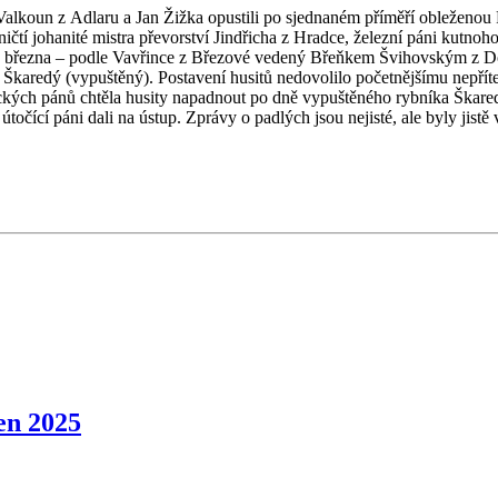
alkoun z Adlaru a Jan Žižka opustili po sjednaném příměří obleženo
oničtí johanité mistra převorství Jindřicha z Hradce, železní páni kutn
. března – podle Vavřince z Březové vedený Břeňkem Švihovským z Dola
aredý (vypuštěný). Postavení husitů nedovolilo početnějšímu nepříteli 
lických pánů chtěla husity napadnout po dně vypuštěného rybníka Škare
točící páni dali na ústup. Zprávy o padlých jsou nejisté, ale byly jis
en 2025