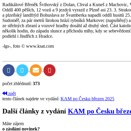
Radikálové Břeněk Švihovský z Dolan, Chval a Kuneš z Machovic, V
Oddíl 400 pěších, 12 vozů a 9 jezdců vyrazil z Plzně asi 23. 3. Strak
a plzeňský landfrýd Bohuslava ze Švamberka napadli oddíl husitů 25
Sudoměř, za pár metrů širokou hrází rybníků Markovec (napuštěný) a Šk
ze střelných zbraní a vozové hradby dosáhl až druhý sled. Část kato
několik hodin, do západu slunce a příchodu mlhy, kdy se sebevědomí ú
podlehl i Jindřich z Hradce.
-lgs-, foto © www.ksat.com
počet zhlédnutí:
373
zpět
tento článek najdete ve vydání:
KAM po Česku březen 2025
Další články z vydání
KAM po Česku břez
Máte zájem
o zásílání novinek?