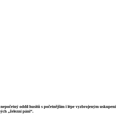
ě nepočetný oddíl husitů s početnějším i lépe vyzbrojeným uskupe
ých „železní páni“.