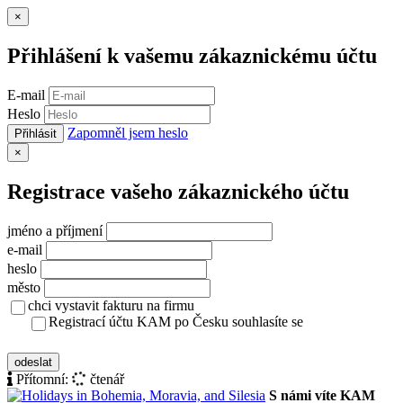
Zavřít
×
Přihlášení k vašemu zákaznickému účtu
E-mail
Heslo
Zapomněl jsem heslo
Přihlásit
Zavřít
×
Registrace vašeho zákaznického účtu
jméno a příjmení
e-mail
heslo
město
chci vystavit fakturu na firmu
Registrací účtu KAM po Česku souhlasíte se
zásady ochrany osobních údajů
odeslat
Přítomní:
čtenář
S námi víte KAM