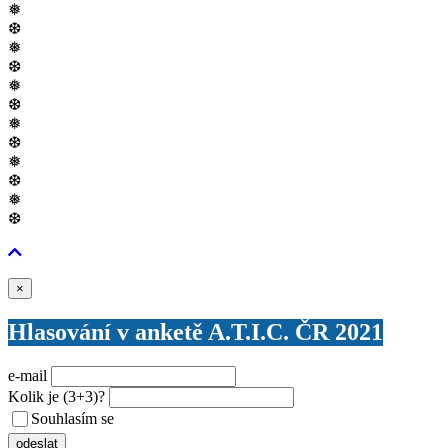
❅
❆
❅
❆
❅
❆
❅
❆
❅
❆
❅
❆
Zavřít
×
Hlasování v anketě A.T.I.C. ČR 2021
e-mail
Kolik je
(3+3)
?
Souhlasím se
VŠEOBECNÝMI PODMÍNKAMI ANKETY O CENY
odeslat