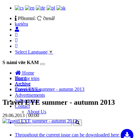
Přítomní:
čtenář
kariéra
Select Language
▼
S námi víte KAM
Toggle
navigation
Home
Home
Tips for trips
Archive
Archive
Travel EYE summer - autumn 2013
Competitions
Advertisements
Subscription
Travel EYE summer - autumn 2013
Contact
About Us
29.06.2013 | 00:00
Throughout the current issue can be
downloaded here