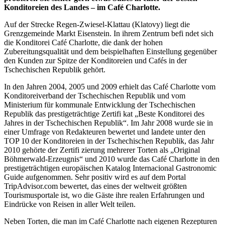
Konditoreien des Landes – im Café Charlotte.
Auf der Strecke Regen-Zwiesel-Klattau (Klatovy) liegt die
Grenzgemeinde Markt Eisenstein. In ihrem Zentrum befi ndet sich
die Konditorei Café Charlotte, die dank der hohen
Zubereitungsqualität und dem beispielhaften Einstellung gegenüber
den Kunden zur Spitze der Konditoreien und Cafés in der
Tschechischen Republik gehört.
In den Jahren 2004, 2005 und 2009 erhielt das Café Charlotte vom
Konditoreiverband der Tschechischen Republik und vom
Ministerium für kommunale Entwicklung der Tschechischen
Republik das prestigeträchtige Zertifi kat „Beste Konditorei des
Jahres in der Tschechischen Republik“. Im Jahr 2008 wurde sie in
einer Umfrage von Redakteuren bewertet und landete unter den
TOP 10 der Konditoreien in der Tschechischen Republik, das Jahr
2010 gehörte der Zertifi zierung mehrerer Torten als „Original
Böhmerwald-Erzeugnis“ und 2010 wurde das Café Charlotte in den
prestigeträchtigen europäischen Katalog Internacional Gastronomic
Guide aufgenommen. Sehr positiv wird es auf dem Portal
TripAdvisor.com bewertet, das eines der weltweit größten
Tourismusportale ist, wo die Gäste ihre realen Erfahrungen und
Eindrücke von Reisen in aller Welt teilen.
Neben Torten, die man im Café Charlotte nach eigenen Rezepturen