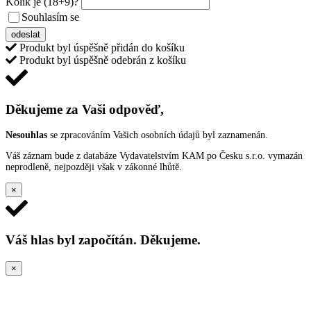
Kolik je
(18+9)
?
Souhlasím se
VŠEOBECNÝMI PODMÍNKAMI ANKETY O CENY
odeslat
Produkt byl úspěšně přidán do košíku
Produkt byl úspěšně odebrán z košíku
Děkujeme za Vaši odpověď,
Nesouhlas
se zpracováním Vašich osobních údajů byl zaznamenán.
Váš záznam bude z databáze Vydavatelstvím KAM po Česku s.r.o. vymazán
neprodleně, nejpozději však v zákonné lhůtě.
×
Váš hlas byl započítán. Děkujeme.
×