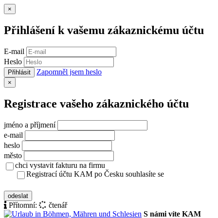
Zavřít
×
Přihlášení k vašemu zákaznickému účtu
E-mail
Heslo
Zapomněl jsem heslo
Přihlásit
Zavřít
×
Registrace vašeho zákaznického účtu
jméno a příjmení
e-mail
heslo
město
chci vystavit fakturu na firmu
Registrací účtu KAM po Česku souhlasíte se
zásady ochrany osobních údajů
odeslat
Přítomní:
čtenář
S námi víte KAM