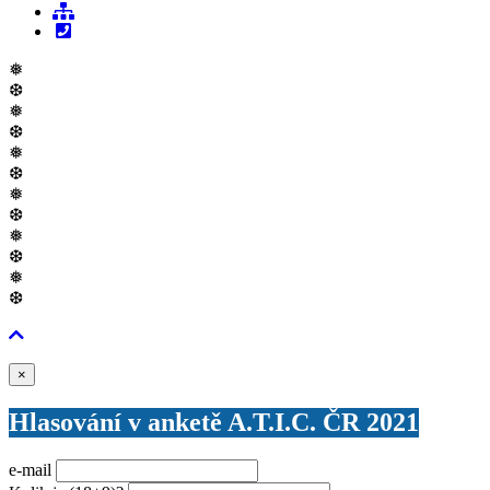
❅
❆
❅
❆
❅
❆
❅
❆
❅
❆
❅
❆
Zavřít
×
Hlasování v anketě A.T.I.C. ČR 2021
e-mail