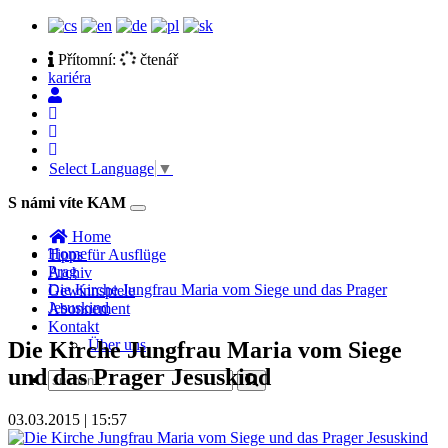
Přítomní:
čtenář
kariéra
Select Language
▼
S námi víte KAM
Toggle
navigation
Home
Home
Tipps für Ausflüge
Prag
Archiv
Die Kirche Jungfrau Maria vom Siege und das Prager
Gewinnspiele
Jesuskind
Abonnement
Kontakt
Über uns
Die Kirche Jungfrau Maria vom Siege
und das Prager Jesuskind
03.03.2015 | 15:57