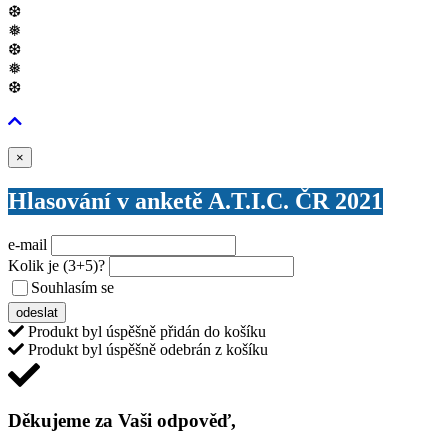
❆
❅
❆
❅
❆
Zavřít
×
Hlasování v anketě A.T.I.C. ČR 2021
e-mail
Kolik je
(3+5)
?
Souhlasím se
VŠEOBECNÝMI PODMÍNKAMI ANKETY O CENY
odeslat
Produkt byl úspěšně přidán do košíku
Produkt byl úspěšně odebrán z košíku
Děkujeme za Vaši odpověď,