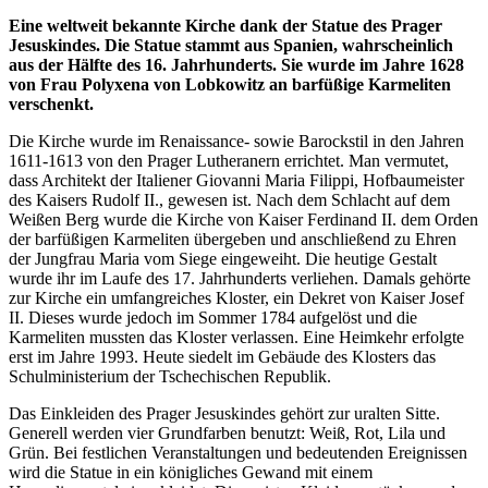
Eine weltweit bekannte Kirche dank der Statue des Prager
Jesuskindes. Die Statue stammt aus Spanien, wahrscheinlich
aus der Hälfte des 16. Jahrhunderts. Sie wurde im Jahre 1628
von Frau Polyxena von Lobkowitz an barfüßige Karmeliten
verschenkt.
Die Kirche wurde im Renaissance- sowie Barockstil in den Jahren
1611-1613 von den Prager Lutheranern errichtet. Man vermutet,
dass Architekt der Italiener Giovanni Maria Filippi, Hofbaumeister
des Kaisers Rudolf II., gewesen ist. Nach dem Schlacht auf dem
Weißen Berg wurde die Kirche von Kaiser Ferdinand II. dem Orden
der barfüßigen Karmeliten übergeben und anschließend zu Ehren
der Jungfrau Maria vom Siege eingeweiht. Die heutige Gestalt
wurde ihr im Laufe des 17. Jahrhunderts verliehen. Damals gehörte
zur Kirche ein umfangreiches Kloster, ein Dekret von Kaiser Josef
II. Dieses wurde jedoch im Sommer 1784 aufgelöst und die
Karmeliten mussten das Kloster verlassen. Eine Heimkehr erfolgte
erst im Jahre 1993. Heute siedelt im Gebäude des Klosters das
Schulministerium der Tschechischen Republik.
Das Einkleiden des Prager Jesuskindes gehört zur uralten Sitte.
Generell werden vier Grundfarben benutzt: Weiß, Rot, Lila und
Grün. Bei festlichen Veranstaltungen und bedeutenden Ereignissen
wird die Statue in ein königliches Gewand mit einem