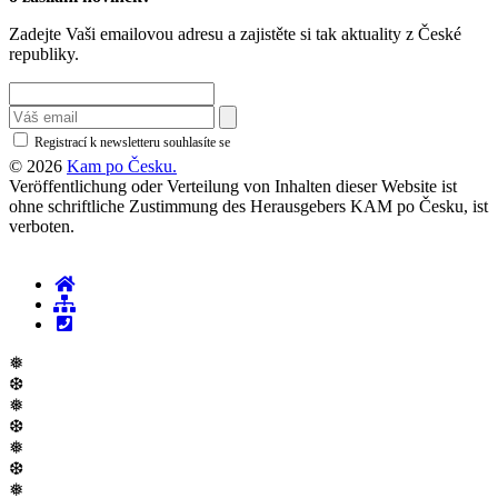
Zadejte Vaši emailovou adresu a zajistěte si tak aktuality z České
republiky.
Registrací k newsletteru souhlasíte se
zásadami ochrany osobních údajů
© 2026
Kam po Česku.
Veröffentlichung oder Verteilung von Inhalten dieser Website ist
ohne schriftliche Zustimmung des Herausgebers KAM po Česku, ist
verboten.
❅
❆
❅
❆
❅
❆
❅