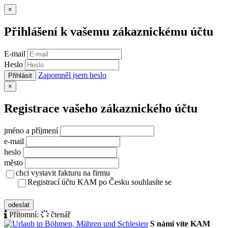
Zavřít
×
Přihlášení k vašemu zákaznickému účtu
E-mail
Heslo
Zapomněl jsem heslo
Přihlásit
Zavřít
×
Registrace vašeho zákaznického účtu
jméno a příjmení
e-mail
heslo
město
chci vystavit fakturu na firmu
Registrací účtu KAM po Česku souhlasíte se
zásady ochrany osobních údajů
odeslat
Přítomní:
čtenář
S námi víte KAM