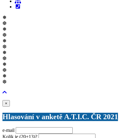
❅
❆
❅
❆
❅
❆
❅
❆
❅
❆
❅
❆
Zavřít
×
Hlasování v anketě A.T.I.C. ČR 2021
e-mail
Kolik je
(20+13)
?