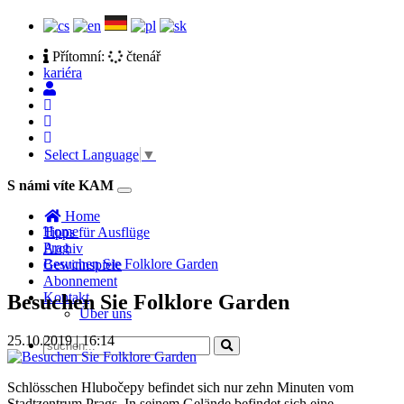
Přítomní:
čtenář
kariéra
Select Language
▼
S námi víte KAM
Toggle
navigation
Home
Home
Tipps für Ausflüge
Prag
Archiv
Besuchen Sie Folklore Garden
Gewinnspiele
Abonnement
Kontakt
Besuchen Sie Folklore Garden
Über uns
25.10.2019 | 16:14
Schlösschen Hlubočepy befindet sich nur zehn Minuten vom
Stadtzentrum Prags. In seinem Gelände befindet sich eine