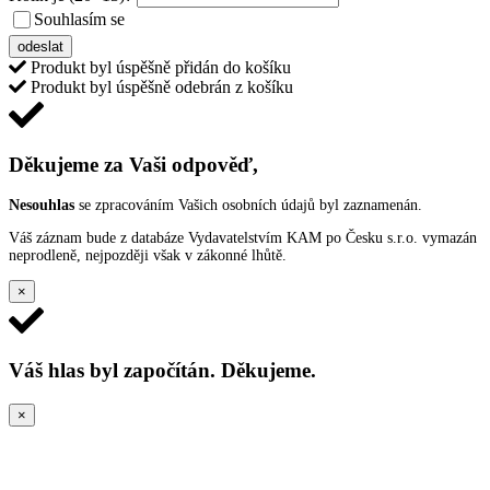
Souhlasím se
VŠEOBECNÝMI PODMÍNKAMI ANKETY O CENY
odeslat
Produkt byl úspěšně přidán do košíku
Produkt byl úspěšně odebrán z košíku
Děkujeme za Vaši odpověď,
Nesouhlas
se zpracováním Vašich osobních údajů byl zaznamenán.
Váš záznam bude z databáze Vydavatelstvím KAM po Česku s.r.o. vymazán
neprodleně, nejpozději však v zákonné lhůtě.
×
Váš hlas byl započítán. Děkujeme.
×