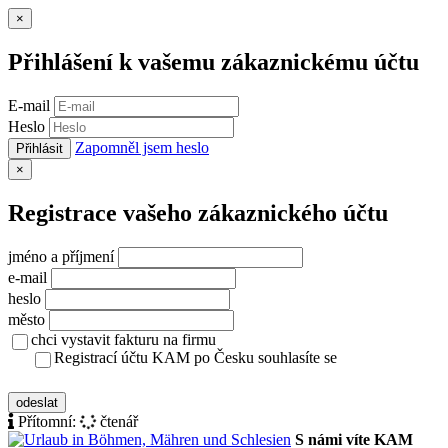
Zavřít
×
Přihlášení k vašemu zákaznickému účtu
E-mail
Heslo
Zapomněl jsem heslo
Přihlásit
Zavřít
×
Registrace vašeho zákaznického účtu
jméno a příjmení
e-mail
heslo
město
chci vystavit fakturu na firmu
Registrací účtu KAM po Česku souhlasíte se
zásady ochrany osobních údajů
odeslat
Přítomní:
čtenář
S námi víte KAM