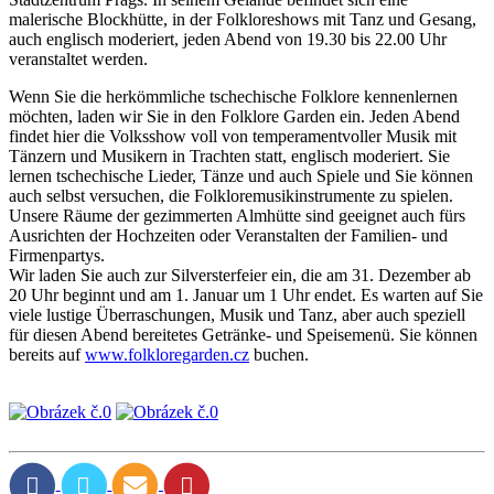
malerische Blockhütte, in der Folkloreshows mit Tanz und Gesang,
auch englisch moderiert, jeden Abend von 19.30 bis 22.00 Uhr
veranstaltet werden.
Wenn Sie die herkömmliche tschechische Folklore kennenlernen
möchten, laden wir Sie in den Folklore Garden ein. Jeden Abend
findet hier die Volksshow voll von temperamentvoller Musik mit
Tänzern und Musikern in Trachten statt, englisch moderiert. Sie
lernen tschechische Lieder, Tänze und auch Spiele und Sie können
auch selbst versuchen, die Folkloremusikinstrumente zu spielen.
Unsere Räume der gezimmerten Almhütte sind geeignet auch fürs
Ausrichten der Hochzeiten oder Veranstalten der Familien- und
Firmenpartys.
Wir laden Sie auch zur Silversterfeier ein, die am 31. Dezember ab
20 Uhr beginnt und am 1. Januar um 1 Uhr endet. Es warten auf Sie
viele lustige Überraschungen, Musik und Tanz, aber auch speziell
für diesen Abend bereitetes Getränke- und Speisemenü. Sie können
bereits auf
www.folkloregarden.cz
buchen.