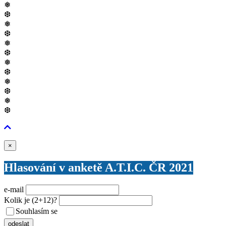
❅
❆
❅
❆
❅
❆
❅
❆
❅
❆
❅
❆
Zavřít
×
Hlasování v anketě A.T.I.C. ČR 2021
e-mail
Kolik je
(2+12)
?
Souhlasím se
VŠEOBECNÝMI PODMÍNKAMI ANKETY O CENY
odeslat