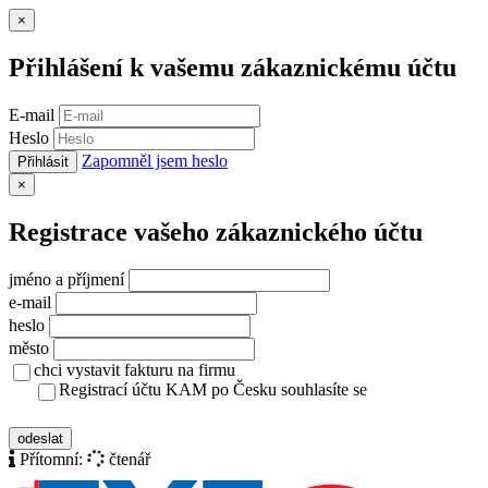
Zavřít
×
Přihlášení k vašemu zákaznickému účtu
E-mail
Heslo
Zapomněl jsem heslo
Přihlásit
Zavřít
×
Registrace vašeho zákaznického účtu
jméno a příjmení
e-mail
heslo
město
chci vystavit fakturu na firmu
Registrací účtu KAM po Česku souhlasíte se
zásady ochrany osobních údajů
odeslat
Přítomní:
čtenář