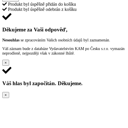
Produkt byl úspěšně přidán do košíku
Produkt byl úspěšně odebrán z košíku
Děkujeme za Vaši odpověď,
Nesouhlas
se zpracováním Vašich osobních údajů byl zaznamenán.
Váš záznam bude z databáze Vydavatelstvím KAM po Česku s.r.o. vymazán
neprodleně, nejpozději však v zákonné lhůtě.
×
Váš hlas byl započítán. Děkujeme.
×