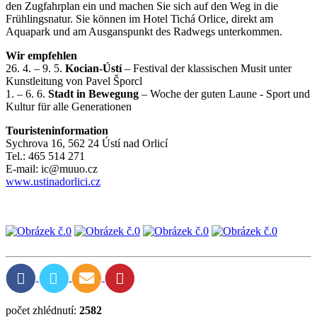
den Zugfahrplan ein und machen Sie sich auf den Weg in die
Frühlingsnatur. Sie können im Hotel Tichá Orlice, direkt am
Aquapark und am Ausganspunkt des Radwegs unterkommen.
Wir empfehlen
26. 4. – 9. 5.
Kocian-Ústí
– Festival der klassischen Musit unter
Kunstleitung von Pavel Šporcl
1. – 6. 6.
Stadt in Bewegung
– Woche der guten Laune - Sport und
Kultur für alle Generationen
Touristeninformation
Sychrova 16, 562 24 Ústí nad Orlicí
Tel.: 465 514 271
E-mail: ic@muuo.cz
www.ustinadorlici.cz
počet zhlédnutí:
2582