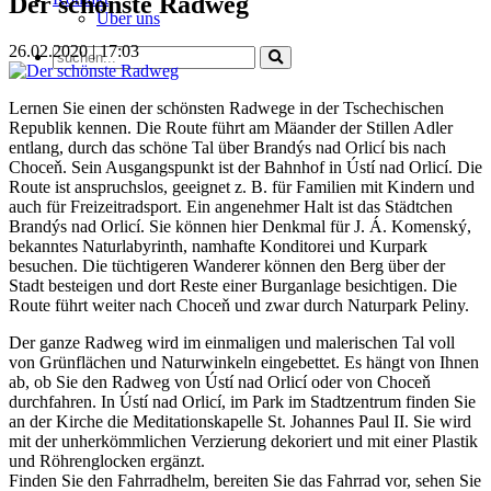
Der schönste Radweg
Über uns
26.02.2020 | 17:03
Lernen Sie einen der schönsten Radwege in der Tschechischen
Republik kennen. Die Route führt am Mäander der Stillen Adler
entlang, durch das schöne Tal über Brandýs nad Orlicí bis nach
Choceň. Sein Ausgangspunkt ist der Bahnhof in Ústí nad Orlicí. Die
Route ist anspruchslos, geeignet z. B. für Familien mit Kindern und
auch für Freizeitradsport. Ein angenehmer Halt ist das Städtchen
Brandýs nad Orlicí. Sie können hier Denkmal für J. Á. Komenský,
bekanntes Naturlabyrinth, namhafte Konditorei und Kurpark
besuchen. Die tüchtigeren Wanderer können den Berg über der
Stadt besteigen und dort Reste einer Burganlage besichtigen. Die
Route führt weiter nach Choceň und zwar durch Naturpark Peliny.
Der ganze Radweg wird im einmaligen und malerischen Tal voll
von Grünflächen und Naturwinkeln eingebettet. Es hängt von Ihnen
ab, ob Sie den Radweg von Ústí nad Orlicí oder von Choceň
durchfahren. In Ústí nad Orlicí, im Park im Stadtzentrum finden Sie
an der Kirche die Meditationskapelle St. Johannes Paul II. Sie wird
mit der unherkömmlichen Verzierung dekoriert und mit einer Plastik
und Röhrenglocken ergänzt.
Finden Sie den Fahrradhelm, bereiten Sie das Fahrrad vor, sehen Sie