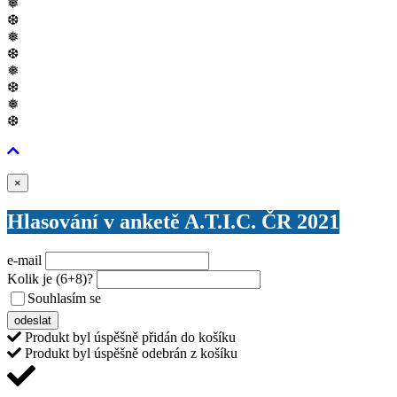
❅
❆
❅
❆
❅
❆
❅
❆
Zavřít
×
Hlasování v anketě A.T.I.C. ČR 2021
e-mail
Kolik je
(6+8)
?
Souhlasím se
VŠEOBECNÝMI PODMÍNKAMI ANKETY O CENY
odeslat
Produkt byl úspěšně přidán do košíku
Produkt byl úspěšně odebrán z košíku