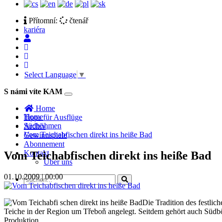
Přítomní:
čtenář
kariéra
Select Language
▼
S námi víte KAM
Toggle
navigation
Home
Home
Tipps für Ausflüge
Südböhmen
Archiv
Vom Teichabfischen direkt ins heiße Bad
Gewinnspiele
Abonnement
Kontakt
Vom Teichabfischen direkt ins heiße Bad
Über uns
01.10.2009 | 00:00
Die Tradition des festli
Teiche in der Region um Třeboň angelegt. Seitdem gehört auch Südb
Produktion.