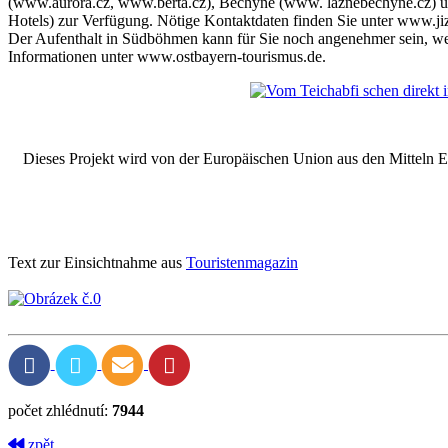
(www.aurora.cz, www.berta.cz), Bechyně (www. laznebechyne.cz) und 
Hotels) zur Verfügung. Nötige Kontaktdaten finden Sie unter www.jiz
Der Aufenthalt in Südböhmen kann für Sie noch angenehmer sein, w
Informationen unter www.ostbayern-tourismus.de.
Dieses Projekt wird von der Europäischen Union aus den Mitteln 
Text zur Einsichtnahme aus
Touristenmagazin
počet zhlédnutí:
7944
zpět