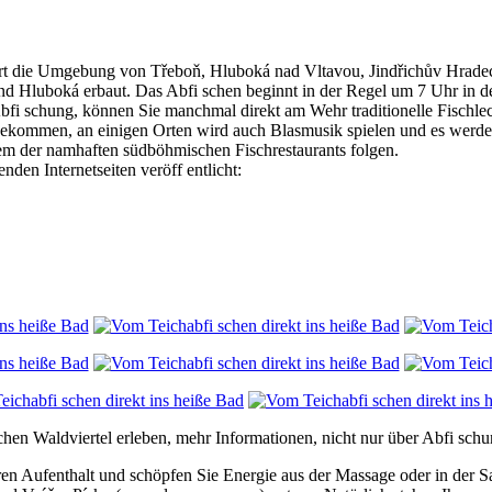
ört die Umgebung von Třeboň, Hluboká nad Vltavou, Jindřichův Hradec
d Hluboká erbaut. Das Abfi schen beginnt in der Regel um 7 Uhr in d
i schung, können Sie manchmal direkt am Wehr traditionelle Fischlec
 bekommen, an einigen Orten wird auch Blasmusik spielen und es werde
inem der namhaften südböhmischen Fischrestaurants folgen.
en Internetseiten veröff entlicht:
chen Waldviertel erleben, mehr Informationen, nicht nur über Abfi schu
n Aufenthalt und schöpfen Sie Energie aus der Massage oder in der S