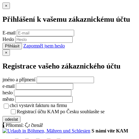
Zavřít
×
Přihlášení k vašemu zákaznickému účtu
E-mail
Heslo
Zapomněl jsem heslo
Přihlásit
Zavřít
×
Registrace vašeho zákaznického účtu
jméno a příjmení
e-mail
heslo
město
chci vystavit fakturu na firmu
Registrací účtu KAM po Česku souhlasíte se
zásady ochrany osob
odeslat
Přítomní:
čtenář
S námi víte KAM