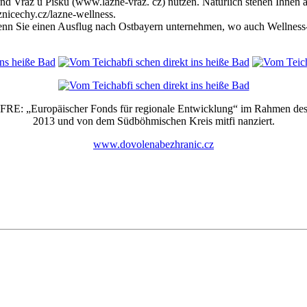
Vráž u Písku (www.lazne-vraz. cz) nutzen. Natürlich stehen Ihnen auc
nicechy.cz/lazne-wellness.
enn Sie einen Ausflug nach Ostbayern unternehmen, wo auch Wellness-
EFRE: „Europäischer Fonds für regionale Entwicklung“ im Rahmen des
2013 und von dem Südböhmischen Kreis mitfi nanziert.
www.dovolenabezhranic.cz