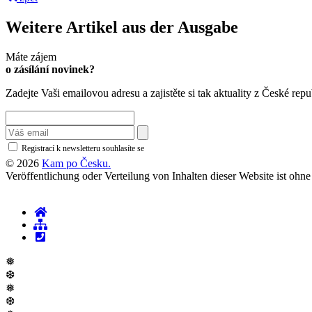
Weitere Artikel aus der Ausgabe
Máte zájem
o zásílání novinek?
Zadejte Vaši emailovou adresu a zajistěte si tak aktuality z České repu
Registrací k newsletteru souhlasíte se
zásadami ochrany osobních údajů
© 2026
Kam po Česku.
Veröffentlichung oder Verteilung von Inhalten dieser Website ist oh
❅
❆
❅
❆