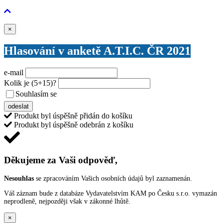
Zavřít
×
Hlasování v anketě A.T.I.C. ČR 2021
e-mail
Kolik je
(5+15)
?
Souhlasím se
VŠEOBECNÝMI PODMÍNKAMI ANKETY O CENY
odeslat
Produkt byl úspěšně přidán do košíku
Produkt byl úspěšně odebrán z košíku
Děkujeme za Vaši odpověď,
Nesouhlas
se zpracováním Vašich osobních údajů byl zaznamenán.
Váš záznam bude z databáze Vydavatelstvím KAM po Česku s.r.o. vymazán
neprodleně, nejpozději však v zákonné lhůtě.
×