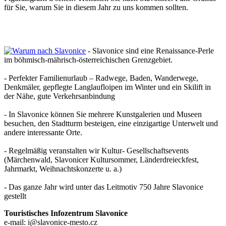
für Sie, warum Sie in diesem Jahr zu uns kommen sollten.
- Slavonice sind eine Renaissance-Perle
im böhmisch-mährisch-österreichischen Grenzgebiet.
- Perfekter Familienurlaub – Radwege, Baden, Wanderwege,
Denkmäler, gepflegte Langlaufloipen im Winter und ein Skilift in
der Nähe, gute Verkehrsanbindung
- In Slavonice können Sie mehrere Kunstgalerien und Museen
besuchen, den Stadtturm besteigen, eine einzigartige Unterwelt und
andere interessante Orte.
- Regelmäßig veranstalten wir Kultur- Gesellschaftsevents
(Märchenwald, Slavonicer Kultursommer, Länderdreieckfest,
Jahrmarkt, Weihnachtskonzerte u. a.)
- Das ganze Jahr wird unter das Leitmotiv 750 Jahre Slavonice
gestellt
Touristisches Infozentrum Slavonice
e-mail: i@slavonice-mesto.cz