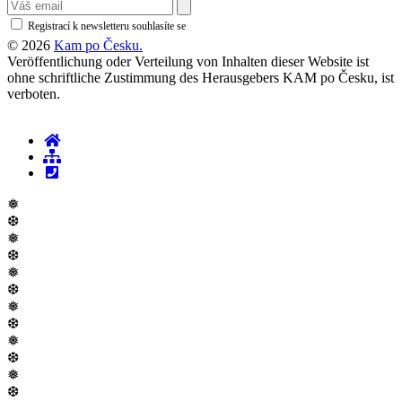
Registrací k newsletteru souhlasíte se
zásadami ochrany osobních údajů
© 2026
Kam po Česku.
Veröffentlichung oder Verteilung von Inhalten dieser Website ist
ohne schriftliche Zustimmung des Herausgebers KAM po Česku, ist
verboten.
❅
❆
❅
❆
❅
❆
❅
❆
❅
❆
❅
❆