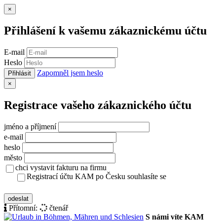
Zavřít
×
Přihlášení k vašemu zákaznickému účtu
E-mail
Heslo
Zapomněl jsem heslo
Přihlásit
Zavřít
×
Registrace vašeho zákaznického účtu
jméno a příjmení
e-mail
heslo
město
chci vystavit fakturu na firmu
Registrací účtu KAM po Česku souhlasíte se
zásady ochrany osobních údajů
odeslat
Přítomní:
čtenář
S námi víte KAM