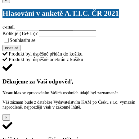
Hlasování v anketě A.T.I.C. ČR 2021
e-mail
Kolik je
(16+15)
?
Souhlasím se
VŠEOBECNÝMI PODMÍNKAMI ANKETY O CENY
odeslat
Produkt byl úspěšně přidán do košíku
Produkt byl úspěšně odebrán z košíku
Děkujeme za Vaši odpověď,
Nesouhlas
se zpracováním Vašich osobních údajů byl zaznamenán.
Váš záznam bude z databáze Vydavatelstvím KAM po Česku s.r.o. vymazán
neprodleně, nejpozději však v zákonné lhůtě.
×