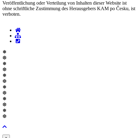
Veröffentlichung oder Verteilung von Inhalten dieser Website ist
ohne schriftliche Zustimmung des Herausgebers KAM po Česku, ist
verboten.
❅
❆
❅
❆
❅
❆
❅
❆
❅
❆
❅
❆
Zavřít
×