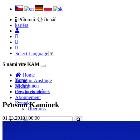
Přítomní:
čtenář
kariéra
Select Language
▼
S námi víte KAM
Toggle
navigation
Home
Home
Tipps für Ausflüge
Südböhmen
Archiv
Pension Kamínek
Gewinnspiele
Abonnement
Kontakt
Pension Kamínek
Über uns
01.03.2010 | 00:00