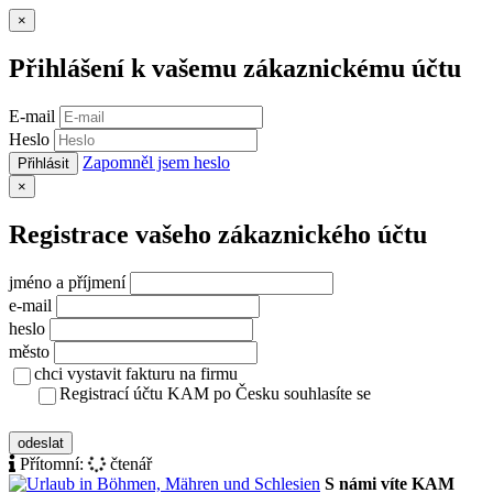
Zavřít
×
Přihlášení k vašemu zákaznickému účtu
E-mail
Heslo
Zapomněl jsem heslo
Přihlásit
Zavřít
×
Registrace vašeho zákaznického účtu
jméno a příjmení
e-mail
heslo
město
chci vystavit fakturu na firmu
Registrací účtu KAM po Česku souhlasíte se
zásady ochrany osobních údajů
odeslat
Přítomní:
čtenář
S námi víte KAM