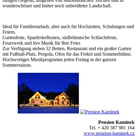
ruhigen Gegend, umgeben von südböhmischen Teichen und in
wunderschöner und bisher noch unberührter Landschaft.
Ideal für Familienurlaub, aber auch für Hochzeiten, Schulungen und
Feiern.
Gartenfeste, Spanferkelbraten, südböhmische Schlachtfeste,
Feuerwerk und live Musik für Ihre Feier.
Zur Verfügung stehen 32 Betten, Restaurant und ein großer Garten
mit Fußball-Platz, Pergola, Ofen für das Ferkel und Sommerbühne.
Hochwertiges Musikprogramm jeden Freitag in der ganzen
Sommersaison.
Pension Kamínek
Tel. + 420 387 981 164
www.penzion-kaminek.cz