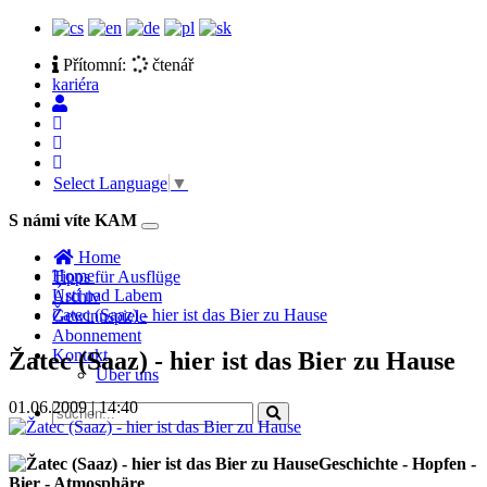
Přítomní:
čtenář
kariéra
Select Language
▼
S námi víte KAM
Toggle
navigation
Home
Home
Tipps für Ausflüge
Ústí nad Labem
Archiv
Žatec (Saaz) - hier ist das Bier zu Hause
Gewinnspiele
Abonnement
Kontakt
Žatec (Saaz) - hier ist das Bier zu Hause
Über uns
01.06.2009 | 14:40
Geschichte - Hopfen -
Bier - Atmosphäre