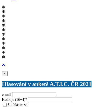
❅
❆
❅
❆
❅
❆
❅
❆
❅
❆
❅
❆
Zavřít
×
Hlasování v anketě A.T.I.C. ČR 2021
e-mail
Kolik je
(16+4)
?
Souhlasím se
VŠEOBECNÝMI PODMÍNKAMI ANKETY O CENY