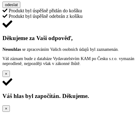
odeslat
Produkt byl úspěšně přidán do košíku
Produkt byl úspěšně odebrán z košíku
Děkujeme za Vaši odpověď,
Nesouhlas
se zpracováním Vašich osobních údajů byl zaznamenán.
Váš záznam bude z databáze Vydavatelstvím KAM po Česku s.r.o. vymazán
neprodleně, nejpozději však v zákonné lhůtě.
×
Váš hlas byl započítán. Děkujeme.
×