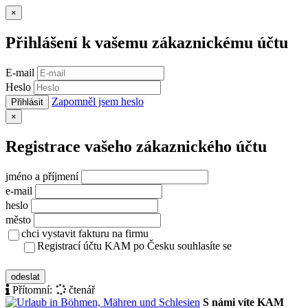
Zavřít
×
Přihlášení k vašemu zákaznickému účtu
E-mail
Heslo
Zapomněl jsem heslo
Přihlásit
Zavřít
×
Registrace vašeho zákaznického účtu
jméno a příjmení
e-mail
heslo
město
chci vystavit fakturu na firmu
Registrací účtu KAM po Česku souhlasíte se
zásady ochrany osobních údajů
odeslat
Přítomní:
čtenář
S námi víte KAM