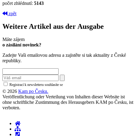
počet zhlédnutí:
5143
zpět
Weitere Artikel aus der Ausgabe
Máte zájem
o zásílání novinek?
Zadejte Vaši emailovou adresu a zajistěte si tak aktuality z České
republiky.
Registrací k newsletteru souhlasíte se
zásadami ochrany osobních údajů
© 2026
Kam po Česku.
Veröffentlichung oder Verteilung von Inhalten dieser Website ist
ohne schriftliche Zustimmung des Herausgebers KAM po Česku, ist
verboten.