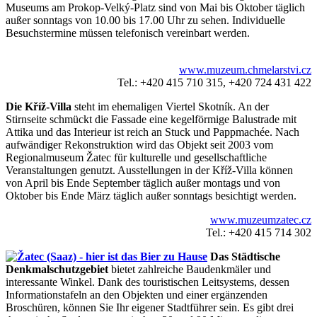
Museums am Prokop-Velký-Platz sind von Mai bis Oktober täglich
außer sonntags von 10.00 bis 17.00 Uhr zu sehen. Individuelle
Besuchstermine müssen telefonisch vereinbart werden.
www.muzeum.chmelarstvi.cz
Tel.: +420 415 710 315, +420 724 431 422
Die Kříž-Villa
steht im ehemaligen Viertel Skotník. An der
Stirnseite schmückt die Fassade eine kegelförmige Balustrade mit
Attika und das Interieur ist reich an Stuck und Pappmachée. Nach
aufwändiger Rekonstruktion wird das Objekt seit 2003 vom
Regionalmuseum Žatec für kulturelle und gesellschaftliche
Veranstaltungen genutzt. Ausstellungen in der Kříž-Villa können
von April bis Ende September täglich außer montags und von
Oktober bis Ende März täglich außer sonntags besichtigt werden.
www.muzeumzatec.cz
Tel.: +420 415 714 302
Das Städtische
Denkmalschutzgebiet
bietet zahlreiche Baudenkmäler und
interessante Winkel. Dank des touristischen Leitsystems, dessen
Informationstafeln an den Objekten und einer ergänzenden
Broschüren, können Sie Ihr eigener Stadtführer sein. Es gibt drei