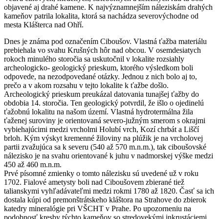
objavené aj drahé kamene. K najvýznamnejším náleziskám drahých
kameňov patrila lokalita, ktorá sa nachádza severovýchodne od
mesta Klášterca nad Ohří.
Dnes je známa pod označením Ciboušov. Vlastná ťažba materiálu
prebiehala vo svahu Krušných hôr nad obcou. V osemdesiatych
rokoch minulého storočia sa uskutočnil v lokalite rozsiahly
archeologicko- geologický prieskum, ktorého výsledkom boli
odpovede, na nezodpovedané otázky. Jednou z nich bolo aj to,
prečo a v akom rozsahu v tejto lokalite k ťažbe došlo.
Archeologický prieskum preukázal datovania tunajšej ťažby do
obdobia 14. storočia. Ten geologický potvrdil, že išlo o ojedinelú
ťažobnú lokalitu na našom území. Vlastná hydrotermálna žila
ťaženej suroviny je orientovaná severo-južným smerom s okrajmi
vybiehajúcimi medzi vrcholmi Holubí vrch, Kozí chrbát a Liščí
brloh. Kým výskyt kremenné žiloviny na plúžik je na vrcholovej
partii zvažujúca sa k severu (540 až 570 m.n.m.), tak ciboušovské
nálezisko je na svahu orientované k juhu v nadmorskej výške medzi
450 až 460 m.n.m.
Prvé písomné zmienky o tomto nálezisku sú uvedené už v roku
1702. Fialové ametysty boli nad Ciboušovem zbierané tiež
talianskymi vyhľadávateľmi medzi rokmi 1780 až 1820. Časť sa ich
dostala kúpi od premonštrátskeho kláštora na Strahove do zbierok
katedry mineralógie pri VŠCHT v Prahe. Po upozorneniu na
podobnosť kresby týchto kameňov so stredovekými inkrustáciemi