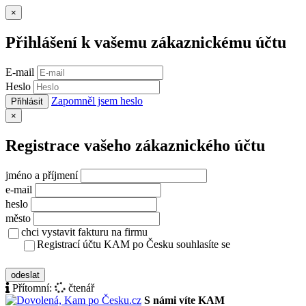
Zavřít
×
Přihlášení k vašemu zákaznickému účtu
E-mail
Heslo
Zapomněl jsem heslo
Přihlásit
Zavřít
×
Registrace vašeho zákaznického účtu
jméno a příjmení
e-mail
heslo
město
chci vystavit fakturu na firmu
Registrací účtu KAM po Česku souhlasíte se
zásady ochrany osobních údajů
odeslat
Přítomní:
čtenář
S námi víte KAM