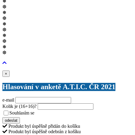
❅
❆
❅
❆
❅
❆
❅
❆
❅
❆
Zavřít
×
Hlasování v anketě A.T.I.C. ČR 2021
e-mail
Kolik je
(16+16)
?
Souhlasím se
VŠEOBECNÝMI PODMÍNKAMI ANKETY O CENY
odeslat
Produkt byl úspěšně přidán do košíku
Produkt byl úspěšně odebrán z košíku