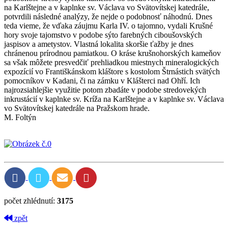
na Karlštejne a v kaplnke sv. Václava vo Svätovítskej katedrále,
potvrdili následné analýzy, že nejde o podobnosť náhodnú. Dnes
teda vieme, že vďaka záujmu Karla IV. o tajomno, vydali Krušné
hory svoje tajomstvo v podobe sýto farebných ciboušovských
jaspisov a ametystov. Vlastná lokalita skoršie ťažby je dnes
chránenou prírodnou pamiatkou. O kráse krušnohorských kameňov
sa však môžete presvedčiť prehliadkou miestnych mineralogických
expozícií vo Františkánskom kláštore s kostolom Štrnástich svätých
pomocníkov v Kadani, či na zámku v Klášterci nad Ohří. Ich
najrozsiahlejšie využitie potom zbadáte v podobe stredovekých
inkrustácií v kaplnke sv. Kríža na Karlštejne a v kaplnke sv. Václava
vo Svätovítskej katedrále na Pražskom hrade.
M. Foltýn
počet zhlédnutí:
3175
zpět