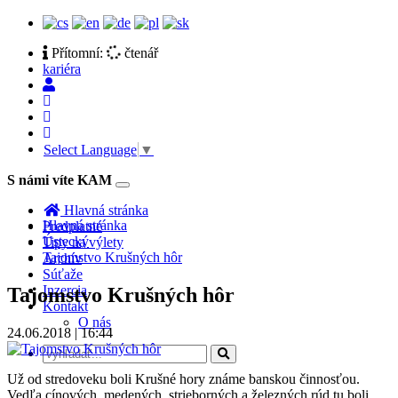
Přítomní:
čtenář
kariéra
Select Language
▼
S námi víte KAM
Toggle
navigation
Hlavná stránka
Hlavná stránka
Predplatné
Ústecký
Tipy na výlety
Tajomstvo Krušných hôr
Archív
Súťaže
Inzercia
Tajomstvo Krušných hôr
Kontakt
O nás
24.06.2018 | 16:44
Už od stredoveku boli Krušné hory známe banskou činnosťou.
Vedľa cínových, medených, strieborných a železných rúd tu boli