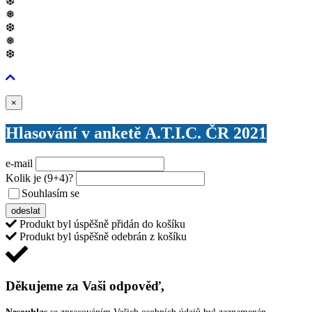
❆
❅
❆
❅
❆
Zavřít
×
Hlasování v anketě A.T.I.C. ČR 2021
e-mail
Kolik je
(9+4)
?
Souhlasím se
VŠEOBECNÝMI PODMÍNKAMI ANKETY O CENY
odeslat
Produkt byl úspěšně přidán do košíku
Produkt byl úspěšně odebrán z košíku
Děkujeme za Vaši odpověď,