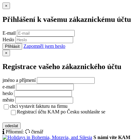
Zavřít
×
Přihlášení k vašemu zákaznickému účtu
E-mail
Heslo
Zapomněl jsem heslo
Přihlásit
Zavřít
×
Registrace vašeho zákaznického účtu
jméno a příjmení
e-mail
heslo
město
chci vystavit fakturu na firmu
Registrací účtu KAM po Česku souhlasíte se
zásady ochrany osobních údajů
odeslat
Přítomní:
čtenář
S námi víte KAM