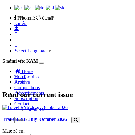
Přítomní:
čtenář
kariéra
Select Language
▼
S námi víte KAM
Toggle
navigation
Home
Home
Tips for trips
Read
Archive
Competitions
Advertisements
Read our current issue
Subscription
Contact
About Us
Travel EYE July–October 2026
Máte zájem