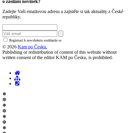
o zásílání novinek?
Zadejte Vaši emailovou adresu a zajistěte si tak aktuality z České
republiky.
Registrací k newsletteru souhlasíte se
zásadami ochrany osobních údajů
© 2026
Kam po Česku.
Publishing or redistribution of content of this website without
written consent of the editor KAM po Česku, is prohibited.
❅
❆
❅
❆
❅
❆
❅