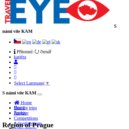
S
námi víte KAM
Přítomní:
čtenář
kariéra
Select Language
▼
S námi víte KAM
Toggle
navigation
Home
Home
Tips for trips
Prague
Archive
Competitions
Advertisements
Region of Prague
Subscription