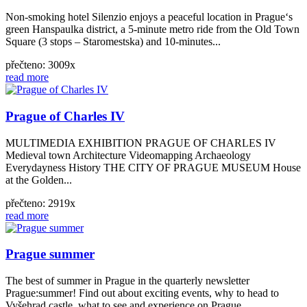
Non-smoking hotel Silenzio enjoys a peaceful location in Prague‘s
green Hanspaulka district, a 5-minute metro ride from the Old Town
Square (3 stops – Staromestska) and 10-minutes...
přečteno: 3009x
read more
Prague of Charles IV
MULTIMEDIA EXHIBITION PRAGUE OF CHARLES IV
Medieval town Architecture Videomapping Archaeology
Everydayness History THE CITY OF PRAGUE MUSEUM House
at the Golden...
přečteno: 2919x
read more
Prague summer
The best of summer in Prague in the quarterly newsletter
Prague:summer! Find out about exciting events, why to head to
Vyšehrad castle, what to see and experience on Prague...