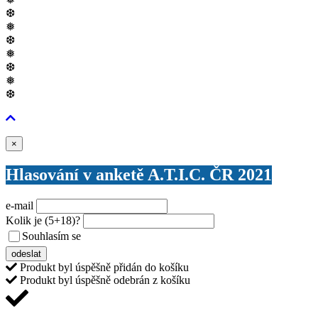
❆
❅
❆
❅
❆
❅
❆
Zavřít
×
Hlasování v anketě A.T.I.C. ČR 2021
e-mail
Kolik je
(5+18)
?
Souhlasím se
VŠEOBECNÝMI PODMÍNKAMI ANKETY O CENY
odeslat
Produkt byl úspěšně přidán do košíku
Produkt byl úspěšně odebrán z košíku