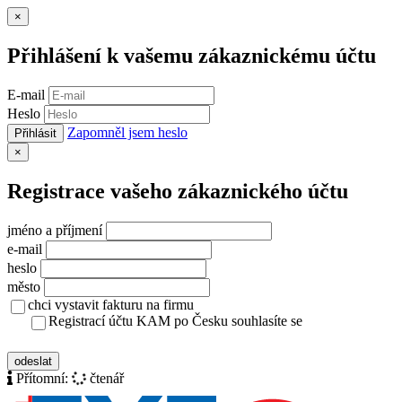
Zavřít
×
Přihlášení k vašemu zákaznickému účtu
E-mail
Heslo
Zapomněl jsem heslo
Přihlásit
Zavřít
×
Registrace vašeho zákaznického účtu
jméno a příjmení
e-mail
heslo
město
chci vystavit fakturu na firmu
Registrací účtu KAM po Česku souhlasíte se
zásady ochrany osobních údajů
odeslat
Přítomní:
čtenář