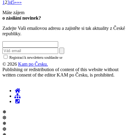
»
1
2
3
4
5
»
»»
Máte zájem
o zásílání novinek?
Zadejte Vaši emailovou adresu a zajistěte si tak aktuality z České
republiky.
Registrací k newsletteru souhlasíte se
zásadami ochrany osobních údajů
© 2026
Kam po Česku.
Publishing or redistribution of content of this website without
written consent of the editor KAM po Česku, is prohibited.
❅
❆
❅
❆
❅