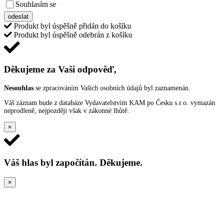
Souhlasím se
VŠEOBECNÝMI PODMÍNKAMI ANKETY O CENY
odeslat
Produkt byl úspěšně přidán do košíku
Produkt byl úspěšně odebrán z košíku
Děkujeme za Vaši odpověď,
Nesouhlas
se zpracováním Vašich osobních údajů byl zaznamenán.
Váš záznam bude z databáze Vydavatelstvím KAM po Česku s.r.o. vymazán
neprodleně, nejpozději však v zákonné lhůtě.
×
Váš hlas byl započítán. Děkujeme.
×