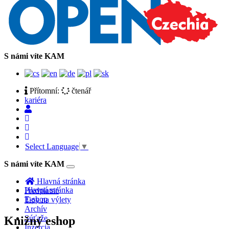
S námi víte KAM
Přítomní:
čtenář
kariéra
Select Language
▼
S námi víte KAM
Toggle
navigation
Hlavná stránka
Hlavná stránka
Predplatné
E-shop
Tipy na výlety
Archív
Súťaže
Knižný eshop
Inzercia