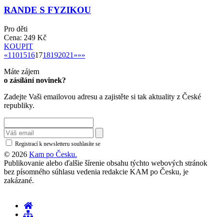
RANDE S FYZIKOU
Pro děti
Cena:
249 Kč
KOUPIT
«
»
«
1
10
15
16
17
18
19
20
21
»
»»
Máte zájem
o zásílání novinek?
Zadejte Vaši emailovou adresu a zajistěte si tak aktuality z České
republiky.
Registrací k newsletteru souhlasíte se
zásadami ochrany osobních údajů
© 2026
Kam po Česku.
Publikovanie alebo ďalšie šírenie obsahu týchto webových stránok
bez písomného súhlasu vedenia redakcie KAM po Česku, je
zakázané.