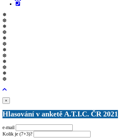
❅
❆
❅
❆
❅
❆
❅
❆
❅
❆
❅
❆
Zavřít
×
Hlasování v anketě A.T.I.C. ČR 2021
e-mail
Kolik je
(7+3)
?