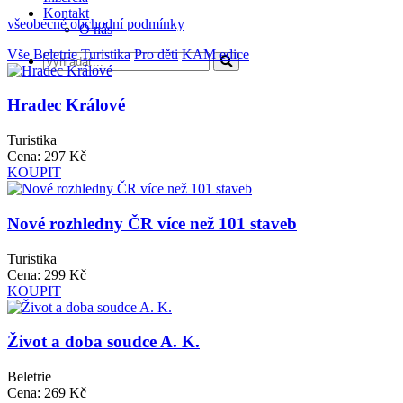
Kontakt
všeobecné obchodní podmínky
O nás
Vše
Beletrie
Turistika
Pro děti
KAM edice
Hradec Králové
Turistika
Cena:
297 Kč
KOUPIT
Nové rozhledny ČR více než 101 staveb
Turistika
Cena:
299 Kč
KOUPIT
Život a doba soudce A. K.
Beletrie
Cena:
269 Kč