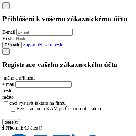
Zavřít
×
Přihlášení k vašemu zákaznickému účtu
E-mail
Heslo
Zapomněl jsem heslo
Přihlásit
Zavřít
×
Registrace vašeho zákaznického účtu
jméno a příjmení
e-mail
heslo
město
chci vystavit fakturu na firmu
Registrací účtu KAM po Česku souhlasíte se
zásady ochrany osobních údajů
odeslat
Přítomní:
čtenář