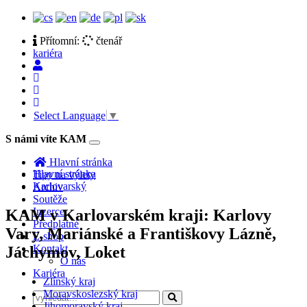
Přítomní:
čtenář
kariéra
Select Language
▼
S námi víte KAM
Toggle
navigation
Hlavní stránka
Hlavní stránka
Tipy na výlety
Karlovarský
Archiv
Soutěže
Inzerce
KAM v Karlovarském kraji: Karlovy
Předplatné
Vary, Mariánské a Františkovy Lázně,
E-shop
Kontakt
Jáchymov, Loket
O nás
Kariéra
Zlínský kraj
Moravskoslezský kraj
Jihomoravský kraj