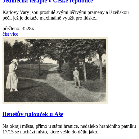
Jedinečná terapie v České republice
Karlovy Vary jsou proslulé svými léčivými prameny a lázeňskou
péčí, jež je dokáže maximálně využít pro lidské...
přečteno: 3528x
číst více
Benešův palouček u Aše
Na okraji města, přímo u státní hranice, nedaleko hraničního patníku
17/15 se nachází místo, které vešlo do dějin jako...