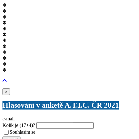
❅
❆
❅
❆
❅
❆
❅
❆
❅
❆
❅
❆
Zavřít
×
Hlasování v anketě A.T.I.C. ČR 2021
e-mail
Kolik je
(17+4)
?
Souhlasím se
VŠEOBECNÝMI PODMÍNKAMI ANKETY O CENY