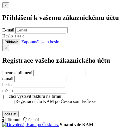
Zavřít
×
Přihlášení k vašemu zákaznickému účtu
E-mail
Heslo
Zapomněl jsem heslo
Přihlásit
Zavřít
×
Registrace vašeho zákaznického účtu
jméno a příjmení
e-mail
heslo
město
chci vystavit fakturu na firmu
Registrací účtu KAM po Česku souhlasíte se
zásady ochrany osobních údajů
odeslat
Přítomní:
čtenář
S námi víte KAM