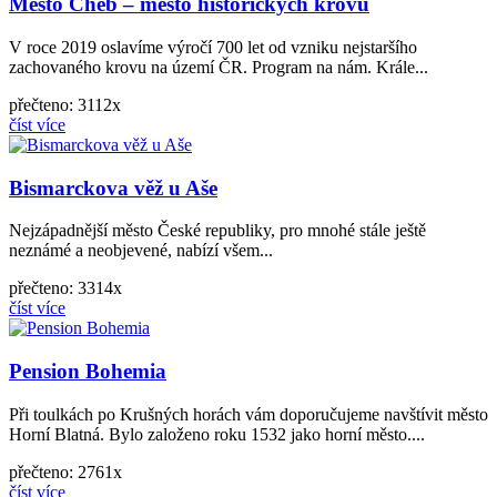
Město Cheb – město historických krovů
V roce 2019 oslavíme výročí 700 let od vzniku nejstaršího
zachovaného krovu na území ČR. Program na nám. Krále...
přečteno: 3112x
číst více
Bismarckova věž u Aše
Nejzápadnější město České republiky, pro mnohé stále ještě
neznámé a neobjevené, nabízí všem...
přečteno: 3314x
číst více
Pension Bohemia
Při toulkách po Krušných horách vám doporučujeme navštívit město
Horní Blatná. Bylo založeno roku 1532 jako horní město....
přečteno: 2761x
číst více