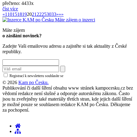
přečteno: 4433x
číst více
«
»
«
1
10
15
18
19
20
21
22
25
30
33
»
»»
Máte zájem o inzerci
Máte zájem
o zásílání novinek?
Zadejte Vaši emailovou adresu a zajistěte si tak aktuality z České
republiky.
Registrací k newsletteru souhlasíte se
zásadami ochrany osobních údajů
© 2026
Kam po Česku.
Publikování či další šíření obsahu www stránek kampocesku.cz bez
vědomí redakce není slušné a odporuje autorskému zákonu. Často
jsou tu zveřejněny také materiály třetích stran, kde jejich další šíření
je možné pouze se souhlasem redakce KAM po Česku. Děkujeme
za pochopení.