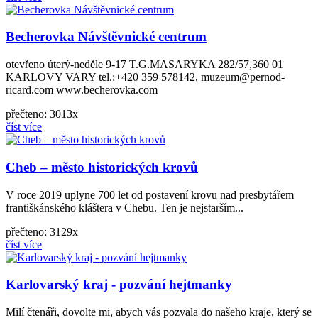
Becherovka Návštěvnické centrum
otevřeno úterý-neděle 9-17 T.G.MASARYKA 282/57,360 01
KARLOVY VARY tel.:+420 359 578142, muzeum@pernod-
ricard.com www.becherovka.com
přečteno: 3013x
číst více
Cheb – město historických krovů
V roce 2019 uplyne 700 let od postavení krovu nad presbytářem
františkánského kláštera v Chebu. Ten je nejstarším...
přečteno: 3129x
číst více
Karlovarský kraj - pozvání hejtmanky
Milí čtenáři, dovolte mi, abych vás pozvala do našeho kraje, který se