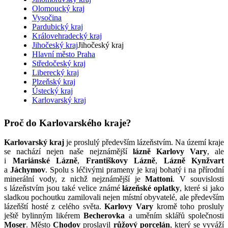
Olomoucký kraj
Vysočina
Pardubický kraj
Královehradecký kraj
Jihočeský kraj
Jihočeský kraj
Hlavní město Praha
Středočeský kraj
Liberecký kraj
Plzeňský kraj
Ústecký kraj
Karlovarský kraj
Proč do Karlovarského kraje?
Karlovarský kraj
je proslulý především lázeňstvím. Na území kraje
se nachází nejen naše nejznámější
lázně
Karlovy Vary
, ale
i
Mariánské Lázně
,
Františkovy Lázně
,
Lázně Kynžvart
a
Jáchymov
. Spolu s léčivými prameny je kraj bohatý i na přírodní
minerální vody, z nichž nejznámější je
Mattoni
. V souvislosti
s lázeňstvím jsou také velice známé
lázeňské oplatky
, které si jako
sladkou pochoutku zamilovali nejen místní obyvatelé, ale především
lázeňští hosté z celého světa.
Karlovy Vary
kromě toho prosluly
ještě bylinným likérem
Becherovka
a uměním sklářů společnosti
Moser
. Město
Chodov
proslavil
růžový porcelán
, který se vyváží