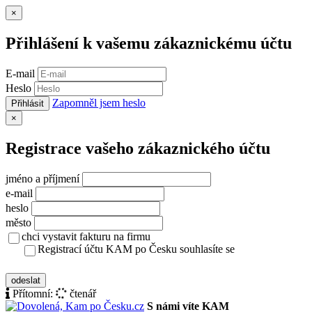
Zavřít
×
Přihlášení k vašemu zákaznickému účtu
E-mail
Heslo
Zapomněl jsem heslo
Přihlásit
Zavřít
×
Registrace vašeho zákaznického účtu
jméno a příjmení
e-mail
heslo
město
chci vystavit fakturu na firmu
Registrací účtu KAM po Česku souhlasíte se
zásady ochrany osobních údajů
odeslat
Přítomní:
čtenář
S námi víte KAM