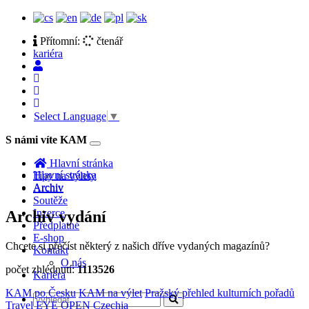
Přítomní:
čtenář
kariéra
Select Language
▼
S námi víte KAM
Toggle
navigation
Hlavní stránka
Hlavní stránka
Tipy na výlety
Archiv
Archiv
Soutěže
Inzerce
Archiv vydání
Předplatné
E-shop
Chcete si přečíst některý z našich dříve vydaných magazínů?
Kontakt
O nás
počet zhlédnutí:
1113526
Kariéra
KAM po Česku
KAM na výlet
Pražský přehled kulturních pořadů
Travel EYE
OPEN Czechia