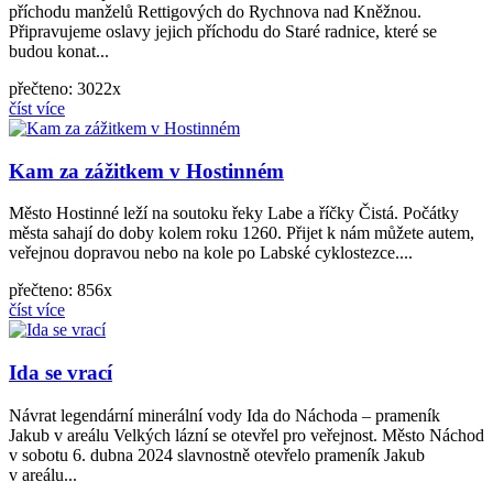
příchodu manželů Rettigových do Rychnova nad Kněžnou.
Připravujeme oslavy jejich příchodu do Staré radnice, které se
budou konat...
přečteno: 3022x
číst více
Kam za zážitkem v Hostinném
Město Hostinné leží na soutoku řeky Labe a říčky Čistá. Počátky
města sahají do doby kolem roku 1260. Přijet k nám můžete autem,
veřejnou dopravou nebo na kole po Labské cyklostezce....
přečteno: 856x
číst více
Ida se vrací
Návrat legendární minerální vody Ida do Náchoda – prameník
Jakub v areálu Velkých lázní se otevřel pro veřejnost. Město Náchod
v sobotu 6. dubna 2024 slavnostně otevřelo prameník Jakub
v areálu...