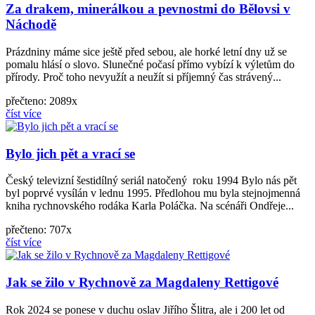
Za drakem, minerálkou a pevnostmi do Bělovsi v
Náchodě
Prázdniny máme sice ještě před sebou, ale horké letní dny už se
pomalu hlásí o slovo. Slunečné počasí přímo vybízí k výletům do
přírody. Proč toho nevyužít a neužít si příjemný čas strávený...
přečteno: 2089x
číst více
Bylo jich pět a vrací se
Český televizní šestidílný seriál natočený roku 1994 Bylo nás pět
byl poprvé vysílán v lednu 1995. Předlohou mu byla stejnojmenná
kniha rychnovského rodáka Karla Poláčka. Na scénáři Ondřeje...
přečteno: 707x
číst více
Jak se žilo v Rychnově za Magdaleny Rettigové
Rok 2024 se ponese v duchu oslav Jiřího Šlitra, ale i 200 let od