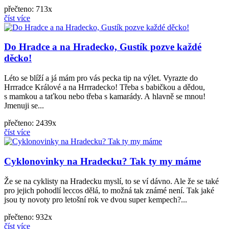
přečteno: 713x
číst více
Do Hradce a na Hradecko, Gustík pozve každé
děcko!
Léto se blíží a já mám pro vás pecka tip na výlet. Vyrazte do
Hrrradce Králové a na Hrrradecko! Třeba s babičkou a dědou,
s mamkou a taťkou nebo třeba s kamarády. A hlavně se mnou!
Jmenuji se...
přečteno: 2439x
číst více
Cyklonovinky na Hradecku? Tak ty my máme
Že se na cyklisty na Hradecku myslí, to se ví dávno. Ale že se také
pro jejich pohodlí leccos dělá, to možná tak známé není. Tak jaké
jsou ty novoty pro letošní rok ve dvou super kempech?...
přečteno: 932x
číst více