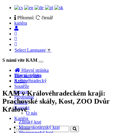
Přítomní:
čtenář
kariéra
Select Language
▼
S námi víte KAM
Toggle
navigation
Hlavní stránka
Hlavní stránka
Tipy na výlety
Královéhradecký
Archiv
Soutěže
Inzerce
KAM v Královéhradeckém kraji:
Předplatné
Prachovské skály, Kost, ZOO Dvůr
E-shop
Kontakt
Králové
O nás
Kariéra
Zlínský kraj
Moravskoslezský kraj
Jihomoravský kraj