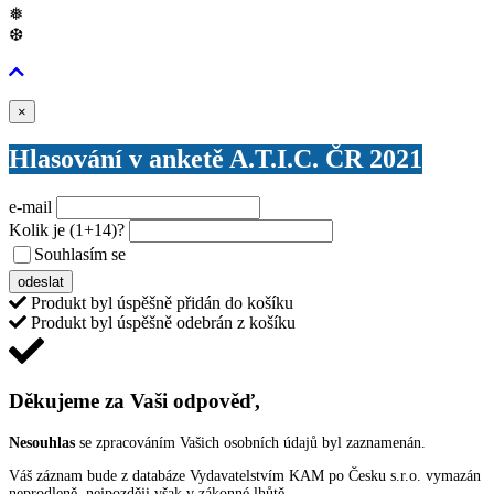
❅
❆
Zavřít
×
Hlasování v anketě A.T.I.C. ČR 2021
e-mail
Kolik je
(1+14)
?
Souhlasím se
VŠEOBECNÝMI PODMÍNKAMI ANKETY O CENY
odeslat
Produkt byl úspěšně přidán do košíku
Produkt byl úspěšně odebrán z košíku
Děkujeme za Vaši odpověď,
Nesouhlas
se zpracováním Vašich osobních údajů byl zaznamenán.
Váš záznam bude z databáze Vydavatelstvím KAM po Česku s.r.o. vymazán
neprodleně, nejpozději však v zákonné lhůtě.