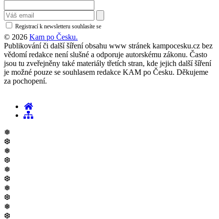
Registrací k newsletteru souhlasíte se
zásadami ochrany osobních údajů
© 2026
Kam po Česku.
Publikování či další šíření obsahu www stránek kampocesku.cz bez
vědomí redakce není slušné a odporuje autorskému zákonu. Často
jsou tu zveřejněny také materiály třetích stran, kde jejich další šíření
je možné pouze se souhlasem redakce KAM po Česku. Děkujeme
za pochopení.
❅
❆
❅
❆
❅
❆
❅
❆
❅
❆