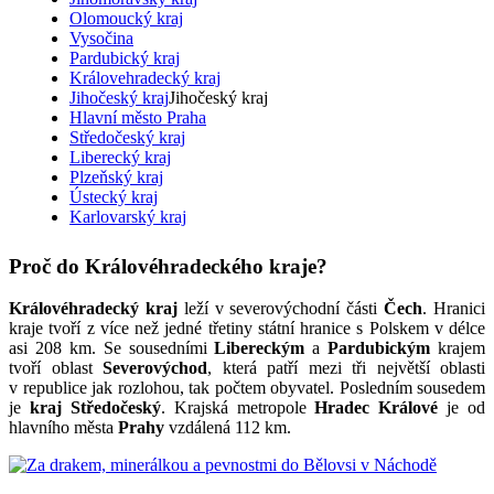
Olomoucký kraj
Vysočina
Pardubický kraj
Královehradecký kraj
Jihočeský kraj
Jihočeský kraj
Hlavní město Praha
Středočeský kraj
Liberecký kraj
Plzeňský kraj
Ústecký kraj
Karlovarský kraj
Proč do Královéhradeckého kraje?
Královéhradecký kraj
leží v severovýchodní části
Čech
. Hranici
kraje tvoří z více než jedné třetiny státní hranice s Polskem v délce
asi 208 km. Se sousedními
Libereckým
a
Pardubickým
krajem
tvoří oblast
Severovýchod
, která patří mezi tři největší oblasti
v republice jak rozlohou, tak počtem obyvatel. Posledním sousedem
je
kraj Středočeský
. Krajská metropole
Hradec Králové
je od
hlavního města
Prahy
vzdálená 112 km.