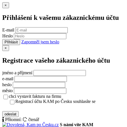
Zavřít
×
Přihlášení k vašemu zákaznickému účtu
E-mail
Heslo
Zapomněl jsem heslo
Přihlásit
Zavřít
×
Registrace vašeho zákaznického účtu
jméno a příjmení
e-mail
heslo
město
chci vystavit fakturu na firmu
Registrací účtu KAM po Česku souhlasíte se
zásady ochrany osobních údajů
odeslat
Přítomní:
čtenář
S námi víte KAM