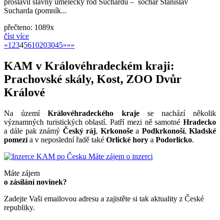
proslavil slavný umělecký rod Suchardů – sochař Stanislav
Sucharda (pomník...
přečteno: 1089x
číst více
«
»
«
1
2
3
4
5
6
10
20
30
45
»
»»
KAM v Královéhradeckém kraji:
Prachovské skály, Kost, ZOO Dvůr
Králové
Na území
Královéhradeckého kraje
se nachází několik
významných turistických oblastí. Patří mezi ně samotné
Hradecko
a dále pak známý
Český ráj
,
Krkonoše
a
Podkrkonoší
,
Kladské
pomezí
a v neposlední řadě také
Orlické hory
a
Podorlicko
.
Máte zájem o inzerci
Máte zájem
o zásílání novinek?
Zadejte Vaši emailovou adresu a zajistěte si tak aktuality z České
republiky.