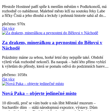
Přestože Hostinné patří spíše k menším městům v Podkrkonoší, má
rozhodně co nabídnout. Malebné město leží na soutoku řeky Labe
a říčky Čistá a jeho dlouhá a leckdy i pohnutá historie sahá až do...
přečteno: 970x
číst více
Za drakem, minerálkou a pevnostmi do Bělovsi v
Náchodě
Prázdniny máme za sebou, horké letní dny nejspíše také. Období
výletů však rozhodně nekončí. Ba naopak – babí léto přímo vybízí
k výletům do přírody, která se pomalu odívá do podzimních barev....
přečteno: 1058x
číst více
Nová Paka – objevte jedinečné místo
10 důvodů, proč se vám bude u nás líbit Městské muzeum –
Suchardův dům – stálá národopisná expozice, výstavy. Dům