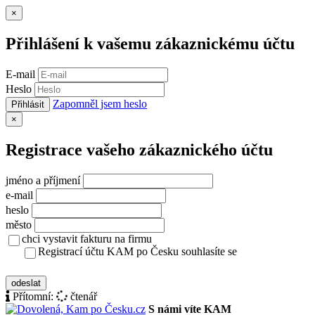
Zavřít
×
Přihlášení k vašemu zákaznickému účtu
E-mail
Heslo
Zapomněl jsem heslo
Přihlásit
Zavřít
×
Registrace vašeho zákaznického účtu
jméno a příjmení
e-mail
heslo
město
chci vystavit fakturu na firmu
Registrací účtu KAM po Česku souhlasíte se
zásady ochrany osobních údajů
odeslat
Přítomní:
čtenář
S námi víte KAM