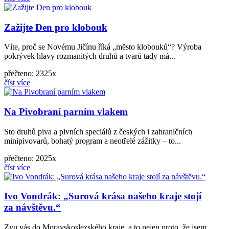
Zažijte Den pro klobouk
Víte, proč se Novému Jičínu říká „město klobouků“? Výroba
pokrývek hlavy rozmanitých druhů a tvarů tady má...
přečteno: 2325x
číst více
Na Pivobraní parním vlakem
Sto druhů piva a pivních speciálů z českých i zahraničních
minipivovarů, bohatý program a neotřelé zážitky – to...
přečteno: 2025x
číst více
Ivo Vondrák: „Surová krása našeho kraje stojí
za návštěvu.“
Zvu vás do Moravskoslezského kraje, a to nejen proto, že jsem