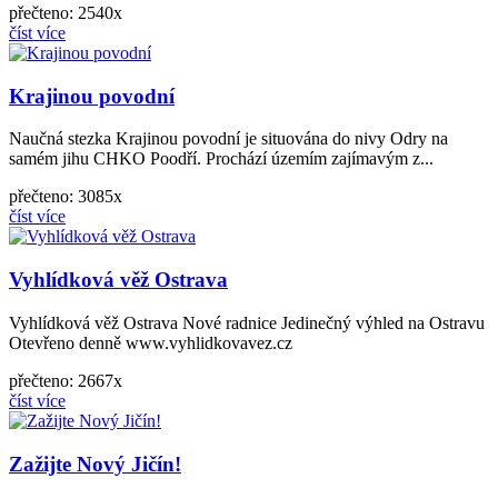
přečteno: 2540x
číst více
Krajinou povodní
Naučná stezka Krajinou povodní je situována do nivy Odry na
samém jihu CHKO Poodří. Prochází územím zajímavým z...
přečteno: 3085x
číst více
Vyhlídková věž Ostrava
Vyhlídková věž Ostrava Nové radnice Jedinečný výhled na Ostravu
Otevřeno denně www.vyhlidkovavez.cz
přečteno: 2667x
číst více
Zažijte Nový Jičín!