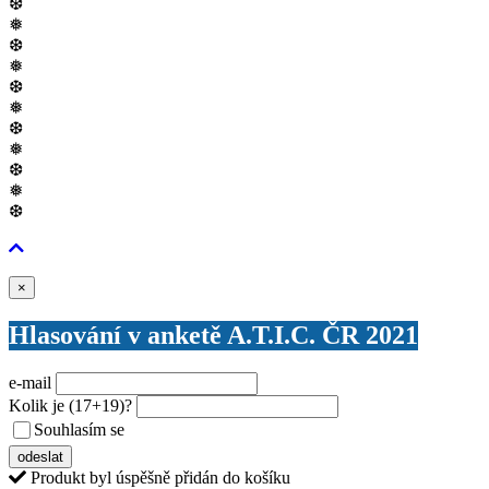
❆
❅
❆
❅
❆
❅
❆
❅
❆
❅
❆
Zavřít
×
Hlasování v anketě A.T.I.C. ČR 2021
e-mail
Kolik je
(17+19)
?
Souhlasím se
VŠEOBECNÝMI PODMÍNKAMI ANKETY O CENY
odeslat
Produkt byl úspěšně přidán do košíku