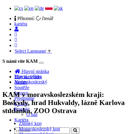
Přítomní:
čtenář
kariéra
Select Language
▼
S námi víte KAM
Toggle
navigation
Hlavní stránka
Hlavní stránka
Tipy na výlety
Moravskoslezský
Archiv
Soutěže
Inzerce
KAM v moravskoslezském kraji:
Předplatné
Beskydy, hrad Hukvaldy, lázně Karlova
E-shop
Kontakt
studánka, ZOO Ostrava
O nás
Kariéra
Zlínský kraj
Moravskoslezský kraj