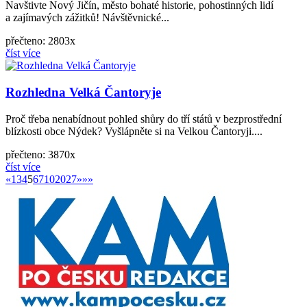
Navštivte Nový Jičín, město bohaté historie, pohostinných lidí
a zajímavých zážitků! Návštěvnické...
přečteno: 2803x
číst více
Rozhledna Velká Čantoryje
Proč třeba nenabídnout pohled shůry do tří států v bezprostřední
blízkosti obce Nýdek? Vyšlápněte si na Velkou Čantoryji....
přečteno: 3870x
číst více
«
»
«
1
3
4
5
6
7
10
20
27
»
»»