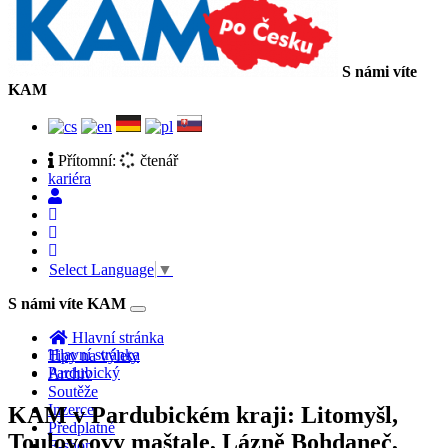
S námi víte
KAM
Přítomní:
čtenář
kariéra
Select Language
▼
S námi víte KAM
Toggle
navigation
Hlavní stránka
Hlavní stránka
Tipy na výlety
Pardubický
Archiv
Soutěže
Inzerce
KAM v Pardubickém kraji: Litomyšl,
Předplatné
Toulovcovy maštale, Lázně Bohdaneč,
E-shop