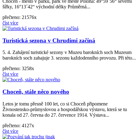
Choceň - město v parku, park ve městě Poloha: 49°59´56“ severní
šířky, 16°13´42“ východní délky Průměrná...
přečteno: 21576x
číst více
Turistická sezona v Chrudimi začíná
5. 4. Zahájení turistické sezony v Muzeu barokních soch Muzeum
barokních soch zahajuje 3. sezonu každodenního provozu. Při této...
přečteno: 3258x
číst více
Choceň, stále něco nového
Letos je tomu přesně 100 let, co si Choceň připomene
Živnostensko-průmyslovou a hospodářskou výstavu, která se tu
konala od 27. června do 27. července 1914. Výstava...
přečteno: 4127x
číst více