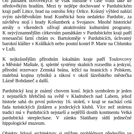
Od památek novověkých se však musíme v čase vrátit také ke
středověkým hradům. Mezi ty nejlépe dochované v Pardubickém
kraji patří Litice, hrad na ostrohu řeky Orlice. Krásný výhled nabízí
svým návštěvníkům hrad Kunětická hora nedaleko Pardubic, za
návštěvu stojí i hrady Košumberk a Svojanov. Mnohé historické
areály o víkendech ožívají atraktivními kulturními programy.
K nejvýznamnějším církevním památkám v Pardubickém kraji patří
renesanční farní chrám sv. Bartoloměje v Pardubicích, úchvatný
barokní klášter v Králíkách nebo poutní kostel P. Marie na Chlumku
v Luži.
K nejkrásnějším přírodním lokalitám kraje patří Toulovcovy
a Městské Maštale, tj. spletité systémy skalních rozsedlin a jeskyní,
přírodní rezervace Zemská brána, ležící na hranicích s Polskem,
malebná krajina rybníků a rákosí v okolí lázeňského městečka
Lázně Bohdaneč a další.
Pardubický kraj je známý chovem koní. Jejich symbolem je jeden
z nejstarších hřebčínů na světě v Kladrubech nad Labem, jehož
historie sahá do první poloviny 16. století, v kraji se nachází celá
řada turistických jízdáren a jezdeckých klubů. Více než stoletou
tradici má v Pardubicích nejstarší a nejtěžší dostih kontinentu Velká
pardubická steeplechase. V zámku Slatiňany sídlí jedinečné
hippologické muzeum.
Objekty lidové architektury si můžete prohlédnout především ve