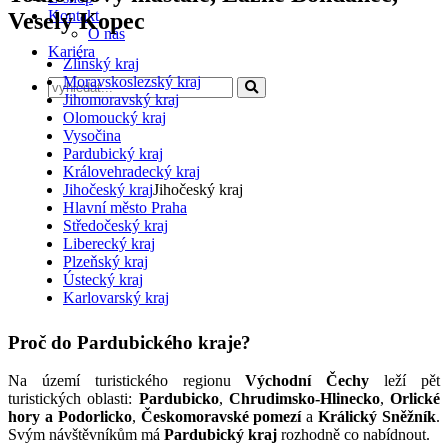
Kontakt
Veselý Kopec
O nás
Kariéra
Zlínský kraj
Moravskoslezský kraj
Jihomoravský kraj
Olomoucký kraj
Vysočina
Pardubický kraj
Královehradecký kraj
Jihočeský kraj
Jihočeský kraj
Hlavní město Praha
Středočeský kraj
Liberecký kraj
Plzeňský kraj
Ústecký kraj
Karlovarský kraj
Proč do Pardubického kraje?
Na území turistického regionu
Východní Čechy
leží pět
turistických oblasti:
Pardubicko
,
Chrudimsko-Hlinecko
,
Orlické
hory a Podorlicko
,
Českomoravské pomezí
a
Králický Sněžník
.
Svým návštěvníkům má
Pardubický kraj
rozhodně co nabídnout.