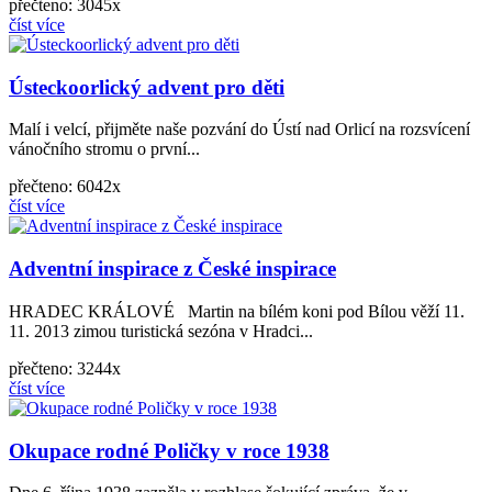
přečteno: 3045x
číst více
Ústeckoorlický advent pro děti
Malí i velcí, přijměte naše pozvání do Ústí nad Orlicí na rozsvícení
vánočního stromu o první...
přečteno: 6042x
číst více
Adventní inspirace z České inspirace
HRADEC KRÁLOVÉ Martin na bílém koni pod Bílou věží 11.
11. 2013 zimou turistická sezóna v Hradci...
přečteno: 3244x
číst více
Okupace rodné Poličky v roce 1938