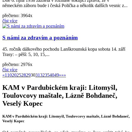
Dne 6. října 1938 zazněla v rozhlase šokující zpráva, že v
německém záboru bude i česká Polička a několik dalších vesnic z...
přečteno: 3964x
číst více
S námi za zdravím a poznáním
45. ročník dálkového pochodu Lanškrounská kopa sobota 14. září
Trasy: – pěší: 5, 10, 15,...
přečteno: 2976x
číst více
«
»
«
1
10
20
25
28
29
30
31
32
35
40
49
»
»»
KAM v Pardubickém kraji: Litomyšl,
Toulovcovy maštale, Lázně Bohdaneč,
Veselý Kopec
KAM v Pardubickém kraji: Litomyšl, Toulovcovy maštale, Lázně Bohdaneč,
Veselý Kopec