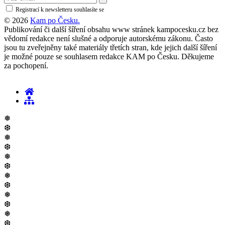
Registrací k newsletteru souhlasíte se
zásadami ochrany osobních údajů
© 2026
Kam po Česku.
Publikování či další šíření obsahu www stránek kampocesku.cz bez
vědomí redakce není slušné a odporuje autorskému zákonu. Často
jsou tu zveřejněny také materiály třetích stran, kde jejich další šíření
je možné pouze se souhlasem redakce KAM po Česku. Děkujeme
za pochopení.
❅
❆
❅
❆
❅
❆
❅
❆
❅
❆
❅
❆