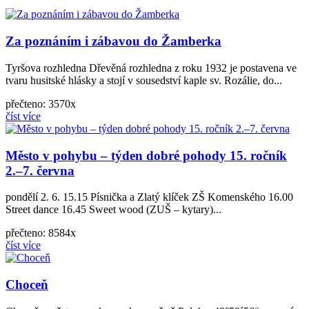
Za poznáním i zábavou do Žamberka
Tyršova rozhledna Dřevěná rozhledna z roku 1932 je postavena ve
tvaru husitské hlásky a stojí v sousedství kaple sv. Rozálie, do...
přečteno: 3570x
číst více
Město v pohybu – týden dobré pohody 15. ročník
2.–7. června
pondělí 2. 6. 15.15 Písnička a Zlatý klíček ZŠ Komenského 16.00
Street dance 16.45 Sweet wood (ZUŠ – kytary)...
přečteno: 8584x
číst více
Choceň