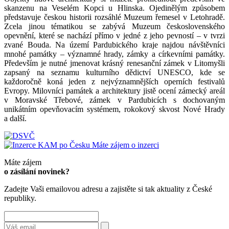
skanzenu na Veselém Kopci u Hlinska. Ojedinělým způsobem
představuje českou historii rozsáhlé Muzeum řemesel v Letohradě.
Zcela jinou tématikou se zabývá Muzeum československého
opevnění, které se nachází přímo v jedné z jeho pevností – v tvrzi
zvané Bouda. Na území Pardubického kraje najdou návštěvníci
mnohé památky – významné hrady, zámky a církevními památky.
Především je nutné jmenovat krásný renesanční zámek v Litomyšli
zapsaný na seznamu kulturního dědictví UNESCO, kde se
každoročně koná jeden z nejvýznamnějších operních festivalů
Evropy. Milovníci památek a architektury jistě ocení zámecký areál
v Moravské Třebové, zámek v Pardubicích s dochovaným
unikátním opevňovacím systémem, rokokový skvost Nové Hrady
a další.
Máte zájem o inzerci
Máte zájem
o zásílání novinek?
Zadejte Vaši emailovou adresu a zajistěte si tak aktuality z České
republiky.