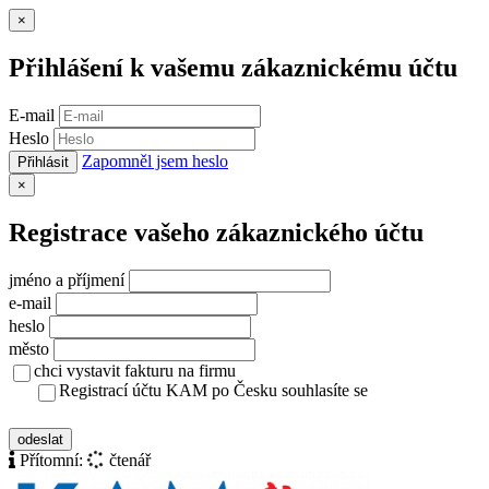
Zavřít
×
Přihlášení k vašemu zákaznickému účtu
E-mail
Heslo
Zapomněl jsem heslo
Přihlásit
Zavřít
×
Registrace vašeho zákaznického účtu
jméno a příjmení
e-mail
heslo
město
chci vystavit fakturu na firmu
Registrací účtu KAM po Česku souhlasíte se
zásady ochrany osobních údajů
odeslat
Přítomní:
čtenář