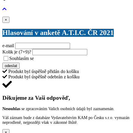
Zavřít
×
Hlasování v anketě A.T.I.C. ČR 2021
e-mail
Kolik je
(7+9)
?
Souhlasím se
VŠEOBECNÝMI PODMÍNKAMI ANKETY O CENY
odeslat
Produkt byl úspěšně přidán do košíku
Produkt byl úspěšně odebrán z košíku
Děkujeme za Vaši odpověď,
Nesouhlas
se zpracováním Vašich osobních údajů byl zaznamenán.
Váš záznam bude z databáze Vydavatelstvím KAM po Česku s.r.o. vymazán
neprodleně, nejpozději však v zákonné lhůtě.
×