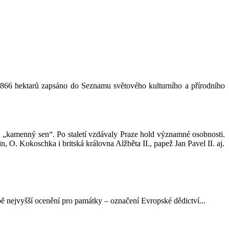
 866 hektarů zapsáno do Seznamu světového kulturního a přírodního
a“, „kamenný sen“. Po staletí vzdávaly Praze hold významné osobnosti.
n, O. Kokoschka i britská královna Alžběta II., papež Jan Pavel II. aj.
ě nejvyšší ocenění pro památky – označení Evropské dědictví...