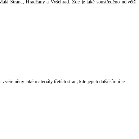
alá Strana, Hradčany a Vyšehrad. Zde je také soustředěno největší
řejněny také materiály třetích stran, kde jejich další šíření je