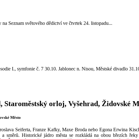
 na Seznam světového dědictví ve čtvrtek 24. listopadu...
die I., symfonie č. 7 30.10. Jablonec n. Nisou, Městské divadlo 31.10. 
 Staroměstský orloj, Vyšehrad, Židovské M
dovské Město
Jaroslava Seiferta, Franze Kafky, Maxe Broda nebo Egona Erwina Kisc
směrů. Historické jádro města se rozkládá na obou březích řeky Vlt