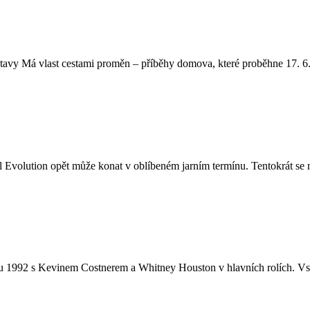
stavy Má vlast cestami proměn – příběhy domova, které proběhne 17. 6.
l Evolution opět může konat v oblíbeném jarním termínu. Tentokrát se n
u 1992 s Kevinem Costnerem a Whitney Houston v hlavních rolích. Vs