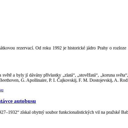
átkovou rezervací. Od roku 1992 je historické jádro Prahy o rozloze
 světě a byly jí dávány přívlastky „zlatá“, „stověžatá“, „koruna svět
eethoven, G. Apollinaire, P. I. Čajkovskij, F. M. Dostojevskij, A. Rodi
stávce autobusu
27–1932“ získal obytný soubor funkcionalistických vil na pražské Bab