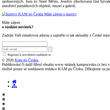
sjednocených. Jsou to: Staré Město, Josefov (dochovaná část býva
množství památkových objektů, muzeí a galerií.
Máte zájem o inzerci
Máte zájem
o zásílání novinek?
Zadejte Vaši emailovou adresu a zajistěte si tak aktuality z České repu
Registrací k newsletteru souhlasíte se
zásadami ochrany osobních údajů
© 2026
Kam po Česku.
Publikování či další šíření obsahu www stránek kampocesku.cz bez vědo
možné pouze se souhlasem redakce KAM po Česku. Děkujeme za po
❅
❆
❅
❆