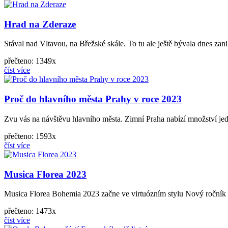
Hrad na Zderaze
Stával nad Vltavou, na Břežské skále. To tu ale ještě bývala dnes zan
přečteno: 1349x
číst více
Proč do hlavního města Prahy v roce 2023
Zvu vás na návštěvu hlavního města. Zimní Praha nabízí množství jedi
přečteno: 1593x
číst více
Musica Florea 2023
Musica Florea Bohemia 2023 začne ve virtuózním stylu Nový ročník c
přečteno: 1473x
číst více