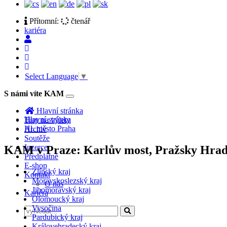
Přítomní:
čtenář
kariéra
Select Language
▼
S námi víte KAM
Toggle
navigation
Hlavní stránka
Hlavní stránka
Tipy na výlety
Hl. město Praha
Archiv
Soutěže
Inzerce
KAM v Praze: Karlův most, Pražsky Hrad,
Předplatné
E-shop
Zlínský kraj
Kontakt
Moravskoslezský kraj
O nás
Jihomoravský kraj
Kariéra
Olomoucký kraj
Vysočina
Pardubický kraj
Královehradecký kraj