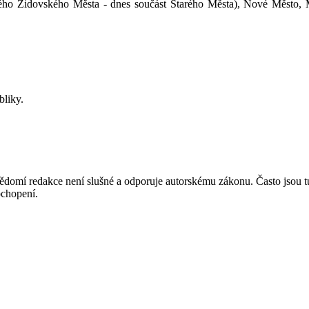
lého Židovského Města - dnes součást Starého Města), Nové Město, M
bliky.
mí redakce není slušné a odporuje autorskému zákonu. Často jsou tu zve
chopení.