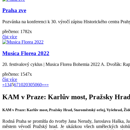
Praha zve
Pozvánka na konferenci k 30. výročí zápisu Historického centra Prahy
přečteno: 1782x
číst více
Musica Florea 2022
20. festivalový cyklus | Musica Florea Bohemia 2022 A. Dvořák: Rapso
přečteno: 1547x
číst více
«
»
«
1
3
4
5
6
7
10
20
30
50
60
»
»»
KAM v Praze: Karlův most, Pražsky Hrad,
KAM v Praze: Karlův most, Pražsky Hrad, Staroměstský orloj, Vyšehrad, Ži
Rodná Praha se promítla do tvorby Jana Nerudy, Jaroslava Haška, 
městem vévodí Pražský hrad. Je ukázkou všech uměleckých slohů a 