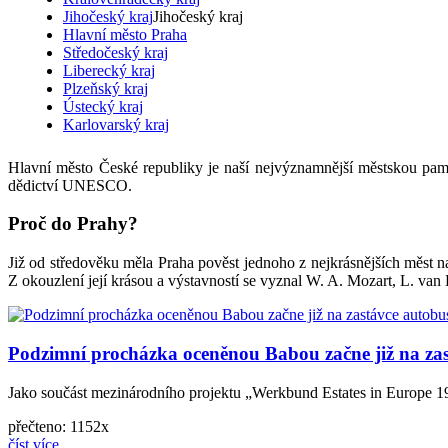
Jihočeský kraj
Jihočeský kraj
Hlavní město Praha
Středočeský kraj
Liberecký kraj
Plzeňský kraj
Ústecký kraj
Karlovarský kraj
Hlavní město České republiky je naší nejvýznamnější městskou pam
dědictví UNESCO.
Proč do Prahy?
Již od středověku měla Praha pověst jednoho z nejkrásnějších měst na
Z okouzlení její krásou a výstavností se vyznal W. A. Mozart, L. van B
Podzimní procházka oceněnou Babou začne již na za
Jako součást mezinárodního projektu „Werkbund Estates in Europe 19
přečteno: 1152x
číst více