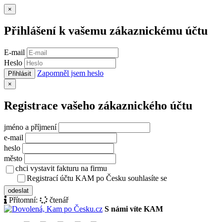
Zavřít
×
Přihlášení k vašemu zákaznickému účtu
E-mail
Heslo
Zapomněl jsem heslo
Přihlásit
Zavřít
×
Registrace vašeho zákaznického účtu
jméno a příjmení
e-mail
heslo
město
chci vystavit fakturu na firmu
Registrací účtu KAM po Česku souhlasíte se
zásady ochrany osob
odeslat
Přítomní:
čtenář
S námi víte KAM