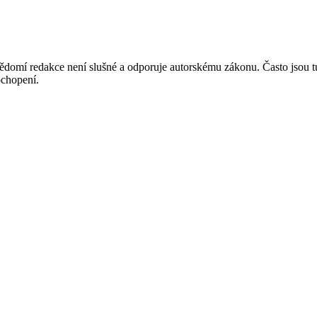
mí redakce není slušné a odporuje autorskému zákonu. Často jsou tu zve
chopení.