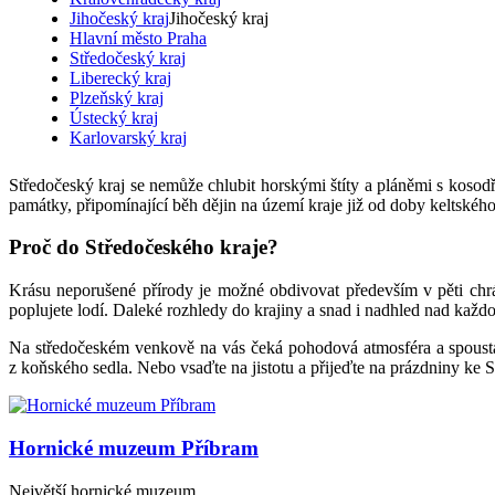
Jihočeský kraj
Jihočeský kraj
Hlavní město Praha
Středočeský kraj
Liberecký kraj
Plzeňský kraj
Ústecký kraj
Karlovarský kraj
Středočeský kraj se nemůže chlubit horskými štíty a pláněmi s kosodř
památky, připomínající běh dějin na území kraje již od doby keltského
Proč do Středočeského kraje?
Krásu neporušené přírody je možné obdivovat především v pěti chrán
poplujete lodí. Daleké rozhledy do krajiny a snad i nadhled nad každ
Na středočeském venkově na vás čeká pohodová atmosféra a spousta no
z koňského sedla. Nebo vsaďte na jistotu a přijeďte na prázdniny ke 
Hornické muzeum Příbram
Největší hornické muzeum