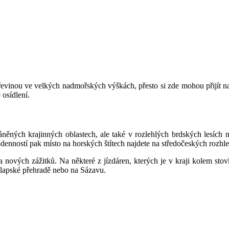
evinou ve velkých nadmořských výškách, přesto si zde mohou přijít na sv
 osídlení.
ěných krajinných oblastech, ale také v rozlehlých brdských lesích ne
odenností pak místo na horských štítech najdete na středočeských rozh
vých zážitků. Na některé z jízdáren, kterých je v kraji kolem stovky, 
Slapské přehradě nebo na Sázavu.