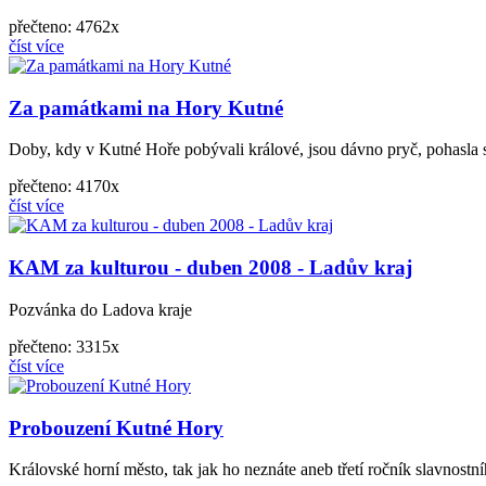
přečteno: 4762x
číst více
Za památkami na Hory Kutné
Doby, kdy v Kutné Hoře pobývali králové, jsou dávno pryč, pohasla s
přečteno: 4170x
číst více
KAM za kulturou - duben 2008 - Ladův kraj
Pozvánka do Ladova kraje
přečteno: 3315x
číst více
Probouzení Kutné Hory
Královské horní město, tak jak ho neznáte aneb třetí ročník slavnostní