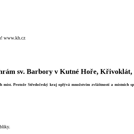
vu! www.kh.cz
hrám sv. Barbory v Kutné Hoře, Křivoklát,
ých míst. Protože Středočeský kraj oplývá množstvím zvláštností a místních sp
bliky.