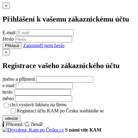
Zavřít
×
Přihlášení k vašemu zákaznickému účtu
E-mail
Heslo
Zapomněl jsem heslo
Přihlásit
Zavřít
×
Registrace vašeho zákaznického účtu
jméno a příjmení
e-mail
heslo
město
chci vystavit fakturu na firmu
Registrací účtu KAM po Česku souhlasíte se
zásady ochrany osob
odeslat
Přítomní:
čtenář
S námi víte KAM