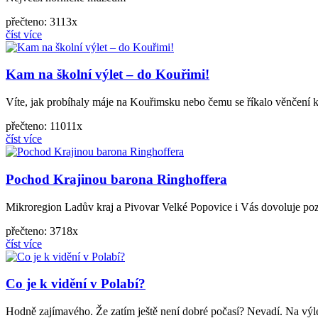
přečteno: 3113x
číst více
Kam na školní výlet – do Kouřimi!
Víte, jak probíhaly máje na Kouřimsku nebo čemu se říkalo věnčení 
přečteno: 11011x
číst více
Pochod Krajinou barona Ringhoffera
Mikroregion Ladův kraj a Pivovar Velké Popovice i Vás dovoluj
přečteno: 3718x
číst více
Co je k vidění v Polabí?
Hodně zajímavého. Že zatím ještě není dobré počasí? Nevadí. Na výle