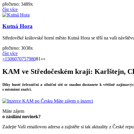
přečteno: 3489x
číst více
Kutná Hora
Středověké královské horní město Kutná Hora se těší na vaši návště
přečteno: 3038x
číst více
«
«
1
50
60
70
75
79
80
81
»»
KAM ve Středočeském kraji: Karlštejn, C
Díky husté železniční a silniční síti se snadno dostanete k většině zajímav
s místními znalci.
Máte zájem o inzerci
Máte zájem
o zásílání novinek?
Zadejte Vaši emailovou adresu a zajistěte si tak aktuality z České repu