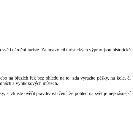
é i nároční turisté. Zajímavý cíl turistických výprav jsou historické
bo na březích řek bez ohledu na to, zda vyrazíte pěšky, na kole, či
lednách a vyhlídkových místech.
si zkuste ověřit pravdivost rčení, že pohled na svět je nejkrásnější