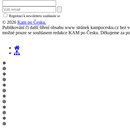
Registrací k newsletteru souhlasíte se
zásadami ochrany osobních údajů
© 2026
Kam po Česku.
Publikování či další šíření obsahu www stránek kampocesku.cz bez vědo
možné pouze se souhlasem redakce KAM po Česku. Děkujeme za po
❅
❆
❅
❆
❅
❆
❅
❆
❅
❆
❅
❆