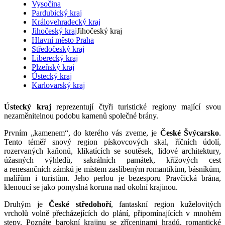
Vysočina
Pardubický kraj
Královehradecký kraj
Jihočeský kraj
Jihočeský kraj
Hlavní město Praha
Středočeský kraj
Liberecký kraj
Plzeňský kraj
Ústecký kraj
Karlovarský kraj
Ústecký kraj
reprezentují čtyři turistické regiony mající svou
nezaměnitelnou podobu kamenů společné brány.
Prvním „kamenem“, do kterého vás zveme, je
České Švýcarsko
.
Tento téměř snový region pískovcových skal, říčních údolí,
rozervaných kaňonů, klikatících se soutěsek, lidové architektury,
úžasných výhledů, sakrálních památek, křížových cest
a renesančních zámků je místem zaslíbeným romantikům, básníkům,
malířům i turistům. Jeho perlou je bezesporu Pravčická brána,
klenoucí se jako pomyslná koruna nad okolní krajinou.
Druhým je
České středohoří
, fantaskní region kuželovitých
vrcholů volně přecházejících do plání, připomínajících v mnohém
stepy. Poznáte barokní krajinu se zříceninami hradů, romantické