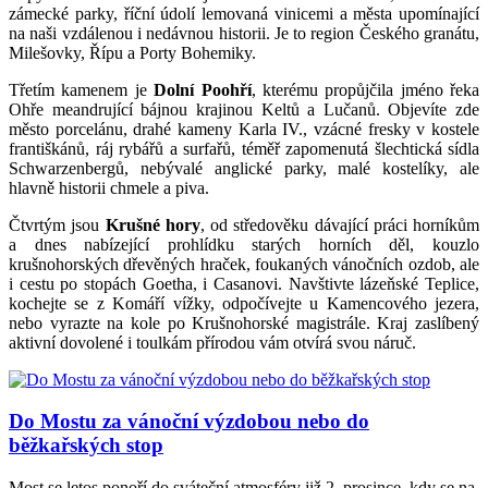
zámecké parky, říční údolí lemovaná vinicemi a města upomínající
na naši vzdálenou i nedávnou historii. Je to region Českého granátu,
Milešovky, Řípu a Porty Bohemiky.
Třetím kamenem je
Dolní Poohří
, kterému propůjčila jméno řeka
Ohře meandrující bájnou krajinou Keltů a Lučanů. Objevíte zde
město porcelánu, drahé kameny Karla IV., vzácné fresky v kostele
františkánů, ráj rybářů a surfařů, téměř zapomenutá šlechtická sídla
Schwarzenbergů, nebývalé anglické parky, malé kostelíky, ale
hlavně historii chmele a piva.
Čtvrtým jsou
Krušné hory
, od středověku dávající práci horníkům
a dnes nabízející prohlídku starých horních děl, kouzlo
krušnohorských dřevěných hraček, foukaných vánočních ozdob, ale
i cestu po stopách Goetha, i Casanovi. Navštivte lázeňské Teplice,
kochejte se z Komáří vížky, odpočívejte u Kamencového jezera,
nebo vyrazte na kole po Krušnohorské magistrále. Kraj zaslíbený
aktivní dovolené i toulkám přírodou vám otvírá svou náruč.
Do Mostu za vánoční výzdobou nebo do
běžkařských stop
Most se letos ponoří do sváteční atmosféry již 2. prosince, kdy se na