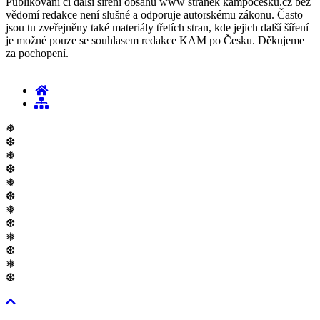
Publikování či další šíření obsahu www stránek kampocesku.cz bez
vědomí redakce není slušné a odporuje autorskému zákonu. Často
jsou tu zveřejněny také materiály třetích stran, kde jejich další šíření
je možné pouze se souhlasem redakce KAM po Česku. Děkujeme
za pochopení.
❅
❆
❅
❆
❅
❆
❅
❆
❅
❆
❅
❆