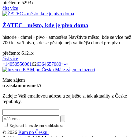
přečteno: 5293x
číst více
ŽATEC - město, kde je pivo doma
historie - chmel - pivo - atmosféra Navštivte město, kde se více než
700 let vaří pivo, kde se pěstuje nejkvalitnější chmel pro piva...
přečteno: 6121x
číst více
«
»
«
1
40
50
55
60
61
62
63
64
65
70
80
»
»»
Máte zájem o inzerci
Máte zájem
o zásílání novinek?
Zadejte Vaši emailovou adresu a zajistěte si tak aktuality z České
republiky.
Registrací k newsletteru souhlasíte se
zásadami ochrany osobních údajů
© 2026
Kam po Česku.