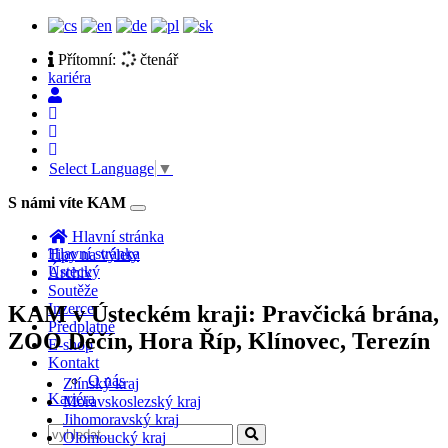
Přítomní:
čtenář
kariéra
Select Language
▼
S námi víte KAM
Toggle
navigation
Hlavní stránka
Hlavní stránka
Tipy na výlety
Ústecký
Archiv
Soutěže
Inzerce
KAM v Ústeckém kraji: Pravčická brána,
Předplatné
ZOO Děčín, Hora Říp, Klínovec, Terezín
E-shop
Kontakt
O nás
Zlínský kraj
Kariéra
Moravskoslezský kraj
Jihomoravský kraj
Olomoucký kraj