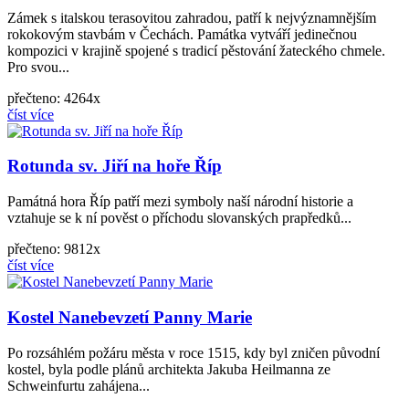
Zámek s italskou terasovitou zahradou, patří k nejvýznamnějším
rokokovým stavbám v Čechách. Památka vytváří jedinečnou
kompozici v krajině spojené s tradicí pěstování žateckého chmele.
Pro svou...
přečteno: 4264x
číst více
Rotunda sv. Jiří na hoře Říp
Památná hora Říp patří mezi symboly naší národní historie a
vztahuje se k ní pověst o příchodu slovanských prapředků...
přečteno: 9812x
číst více
Kostel Nanebevzetí Panny Marie
Po rozsáhlém požáru města v roce 1515, kdy byl zničen původní
kostel, byla podle plánů architekta Jakuba Heilmanna ze
Schweinfurtu zahájena...