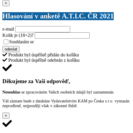
Zavřít
×
Hlasování v anketě A.T.I.C. ČR 2021
e-mail
Kolik je
(18+2)
?
Souhlasím se
VŠEOBECNÝMI PODMÍNKAMI ANKETY O CENY
odeslat
Produkt byl úspěšně přidán do košíku
Produkt byl úspěšně odebrán z košíku
Děkujeme za Vaši odpověď,
Nesouhlas
se zpracováním Vašich osobních údajů byl zaznamenán.
Váš záznam bude z databáze Vydavatelstvím KAM po Česku s.r.o. vymazán
neprodleně, nejpozději však v zákonné lhůtě.
×