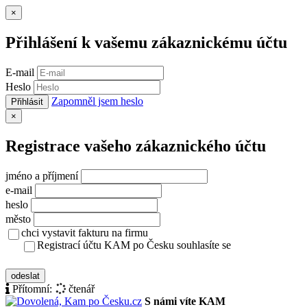
Zavřít
×
Přihlášení k vašemu zákaznickému účtu
E-mail
Heslo
Zapomněl jsem heslo
Přihlásit
Zavřít
×
Registrace vašeho zákaznického účtu
jméno a příjmení
e-mail
heslo
město
chci vystavit fakturu na firmu
Registrací účtu KAM po Česku souhlasíte se
zásady ochrany osobních údajů
odeslat
Přítomní:
čtenář
S námi víte KAM