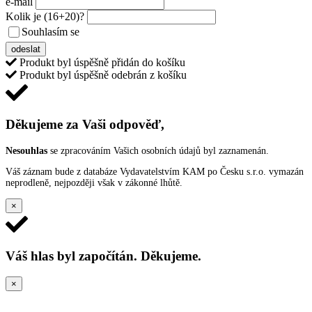
e-mail
Kolik je
(16+20)
?
Souhlasím se
VŠEOBECNÝMI PODMÍNKAMI ANKETY O CENY
odeslat
Produkt byl úspěšně přidán do košíku
Produkt byl úspěšně odebrán z košíku
Děkujeme za Vaši odpověď,
Nesouhlas
se zpracováním Vašich osobních údajů byl zaznamenán.
Váš záznam bude z databáze Vydavatelstvím KAM po Česku s.r.o. vymazán
neprodleně, nejpozději však v zákonné lhůtě.
×
Váš hlas byl započítán. Děkujeme.
×