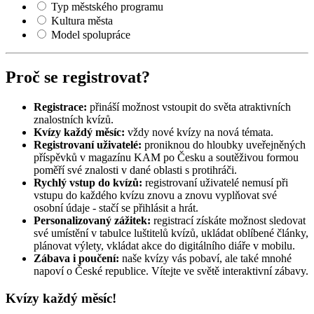
Typ městského programu
Kultura města
Model spolupráce
Proč se registrovat?
Registrace:
přináší možnost vstoupit do světa atraktivních
znalostních kvízů.
Kvízy každý měsíc:
vždy nové kvízy na nová témata.
Registrovaní uživatelé:
proniknou do hloubky uveřejněných
příspěvků v magazínu KAM po Česku a soutěživou formou
poměří své znalosti v dané oblasti s protihráči.
Rychlý vstup do kvízů:
registrovaní uživatelé nemusí při
vstupu do každého kvízu znovu a znovu vyplňovat své
osobní údaje - stačí se přihlásit a hrát.
Personalizovaný zážitek:
registrací získáte možnost sledovat
své umístění v tabulce luštitelů kvízů, ukládat oblíbené články,
plánovat výlety, vkládat akce do digitálního diáře v mobilu.
Zábava i poučení:
naše kvízy vás pobaví, ale také mnohé
napoví o České republice. Vítejte ve světě interaktivní zábavy.
Kvízy každý měsíc!