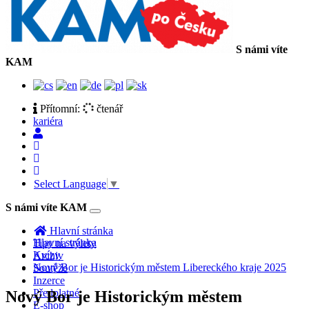
S námi víte
KAM
Přítomní:
čtenář
kariéra
Select Language
▼
S námi víte KAM
Toggle
navigation
Hlavní stránka
Hlavní stránka
Tipy na výlety
Kvízy
Archiv
Nový Bor je Historickým městem Libereckého kraje 2025
Soutěže
Inzerce
Předplatné
Nový Bor je Historickým městem
E-shop