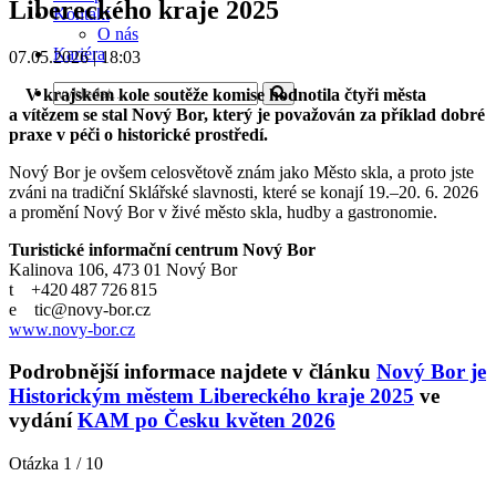
Libereckého kraje 2025
Kontakt
O nás
Kariéra
07.05.2026 | 18:03
V krajském kole soutěže komise hodnotila čtyři města
a vítězem se stal Nový Bor, který je považován za příklad dobré
praxe v péči o historické prostředí.
Nový Bor je ovšem celosvětově znám jako Město skla, a proto jste
zváni na tradiční Sklářské slavnosti, které se konají 19.–20. 6. 2026
a promění Nový Bor v živé město skla, hudby a gastronomie.
Turistické informační centrum Nový Bor
Kalinova 106, 473 01 Nový Bor
t +420 487 726 815
e tic@novy-bor.cz
www.novy-bor.cz
Podrobnější informace najdete v článku
Nový Bor je
Historickým městem Libereckého kraje 2025
ve
vydání
KAM po Česku květen 2026
Otázka 1 / 10