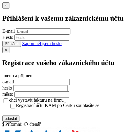
Zavřít
×
Přihlášení k vašemu zákaznickému účtu
E-mail
Heslo
Zapomněl jsem heslo
Přihlásit
Zavřít
×
Registrace vašeho zákaznického účtu
jméno a příjmení
e-mail
heslo
město
chci vystavit fakturu na firmu
Registrací účtu KAM po Česku souhlasíte se
zásady ochrany osobních údajů
odeslat
Přítomní:
čtenář