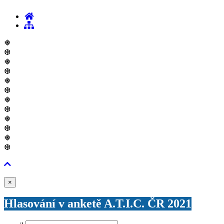
❅
❆
❅
❆
❅
❆
❅
❆
❅
❆
❅
❆
Zavřít
×
Hlasování v anketě A.T.I.C. ČR 2021