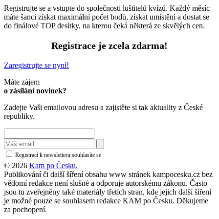
Registrujte se a vstupte do společnosti luštitelů kvízů. Každý měsíc
máte šanci získat maximální počet bodů, získat umístění a dostat se
do finálové TOP desítky, na kterou čeká některá ze skvělých cen.
Registrace je zcela zdarma!
Zaregistrujte se nyní!
Máte zájem
o zásílání novinek?
Zadejte Vaši emailovou adresu a zajistěte si tak aktuality z České
republiky.
Registrací k newsletteru souhlasíte se
zásadami ochrany osobních údajů
© 2026
Kam po Česku.
Publikování či další šíření obsahu www stránek kampocesku.cz bez
vědomí redakce není slušné a odporuje autorskému zákonu. Často
jsou tu zveřejněny také materiály třetích stran, kde jejich další šíření
je možné pouze se souhlasem redakce KAM po Česku. Děkujeme
za pochopení.