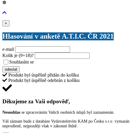
❆
Zavřít
×
Hlasování v anketě A.T.I.C. ČR 2021
e-mail
Kolik je
(9+18)
?
Souhlasím se
VŠEOBECNÝMI PODMÍNKAMI ANKETY O CENY
odeslat
Produkt byl úspěšně přidán do košíku
Produkt byl úspěšně odebrán z košíku
Děkujeme za Vaši odpověď,
Nesouhlas
se zpracováním Vašich osobních údajů byl zaznamenán.
Váš záznam bude z databáze Vydavatelstvím KAM po Česku s.r.o. vymazán
neprodleně, nejpozději však v zákonné lhůtě.