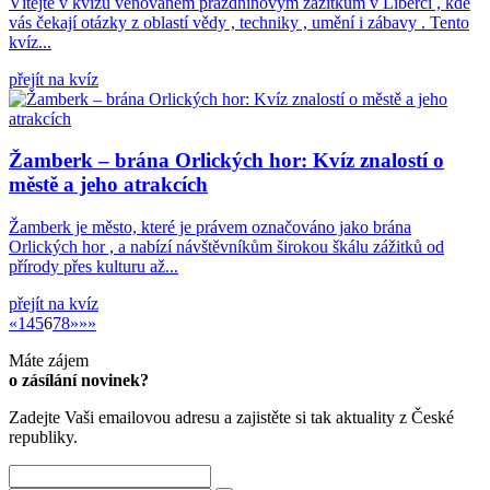
Vítejte v kvízu věnovaném prázdninovým zážitkům v Liberci , kde
vás čekají otázky z oblastí vědy , techniky , umění i zábavy . Tento
kvíz...
přejít na kvíz
Žamberk – brána Orlických hor: Kvíz znalostí o
městě a jeho atrakcích
Žamberk je město, které je právem označováno jako brána
Orlických hor , a nabízí návštěvníkům širokou škálu zážitků od
přírody přes kulturu až...
přejít na kvíz
«
»
«
1
4
5
6
7
8
»
»»
Máte zájem
o zásílání novinek?
Zadejte Vaši emailovou adresu a zajistěte si tak aktuality z České
republiky.