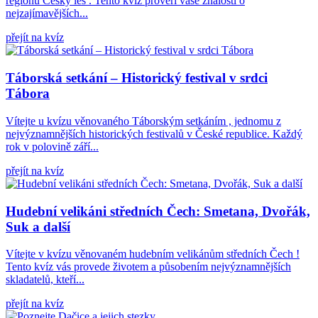
regionu Český les . Tento kvíz prověří vaše znalosti o
nejzajímavějších...
přejít na kvíz
Táborská setkání – Historický festival v srdci
Tábora
Vítejte u kvízu věnovaného Táborským setkáním , jednomu z
nejvýznamnějších historických festivalů v České republice. Každý
rok v polovině září...
přejít na kvíz
Hudební velikáni středních Čech: Smetana, Dvořák,
Suk a další
Vítejte v kvízu věnovaném hudebním velikánům středních Čech !
Tento kvíz vás provede životem a působením nejvýznamnějších
skladatelů, kteří...
přejít na kvíz