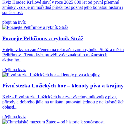
Kvíz Hradec Králové slaví v roce 2025 800 let od první písemné
zmínky , což je mimořádná příležitost poznat jeho bohatou historii i
současnost.
přejít na kvíz
Poznejte Pelhřimov a rybník Stráž
Vítejte v kvízu zaměřeném na rekreační zónu rybníka Stráž a město
Pelhřimov . Tento kvíz prověří vaše znalosti o možnostech
aktivního...
přejít na kvíz
Pivní stezka Lužických hor – klenoty piva a krajiny
Kvíz - Pivní stezka Lužických hor zve všechny milovníky piva,
přírody a dobrého jídla na unikátní putování jednou z nejkrásnějších
oblastí...
přejít na kvíz