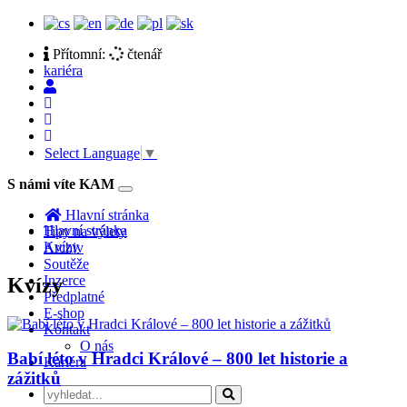
Přítomní:
čtenář
kariéra
Select Language
▼
S námi víte KAM
Toggle
navigation
Hlavní stránka
Hlavní stránka
Tipy na výlety
Kvízy
Archiv
Soutěže
Inzerce
Kvízy
Předplatné
E-shop
Kontakt
O nás
Babí léto v Hradci Králové – 800 let historie a
Kariéra
zážitků