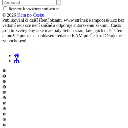
Registrací k newsletteru souhlasíte se
zásadami ochrany osobních údajů
© 2026
Kam po Česku.
Publikování či další šíření obsahu www stránek kampocesku.cz bez
vědomí redakce není slušné a odporuje autorskému zákonu. Často
jsou tu zveřejněny také materiály třetích stran, kde jejich další šíření
je možné pouze se souhlasem redakce KAM po Česku. Děkujeme
za pochopení.
❅
❆
❅
❆
❅
❆
❅
❆
❅
❆
❅