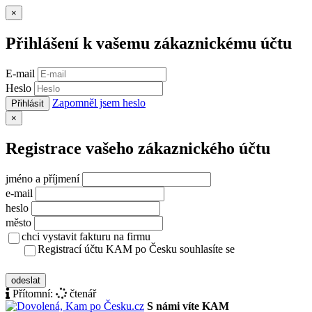
Zavřít
×
Přihlášení k vašemu zákaznickému účtu
E-mail
Heslo
Zapomněl jsem heslo
Přihlásit
Zavřít
×
Registrace vašeho zákaznického účtu
jméno a příjmení
e-mail
heslo
město
chci vystavit fakturu na firmu
Registrací účtu KAM po Česku souhlasíte se
zásady ochrany osobních údajů
odeslat
Přítomní:
čtenář
S námi víte KAM