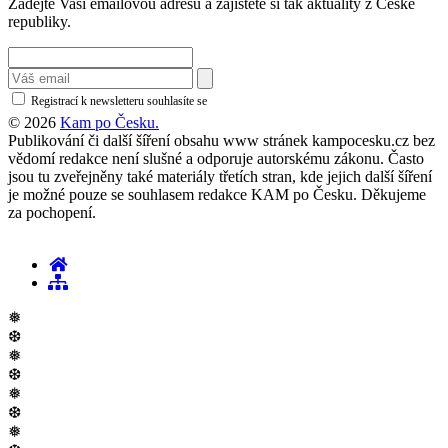
Zadejte Vaši emailovou adresu a zajistěte si tak aktuality z České
republiky.
Registrací k newsletteru souhlasíte se
zásadami ochrany osobních údajů
© 2026
Kam po Česku.
Publikování či další šíření obsahu www stránek kampocesku.cz bez
vědomí redakce není slušné a odporuje autorskému zákonu. Často
jsou tu zveřejněny také materiály třetích stran, kde jejich další šíření
je možné pouze se souhlasem redakce KAM po Česku. Děkujeme
za pochopení.
❅
❆
❅
❆
❅
❆
❅