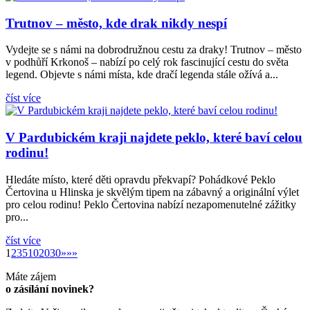
Trutnov – město, kde drak nikdy nespí
Vydejte se s námi na dobrodružnou cestu za draky! Trutnov – město
v podhůří Krkonoš – nabízí po celý rok fascinující cestu do světa
legend. Objevte s námi místa, kde dračí legenda stále ožívá a...
číst více
V Pardubickém kraji najdete peklo, které baví celou
rodinu!
Hledáte místo, které děti opravdu překvapí? Pohádkové Peklo
Čertovina u Hlinska je skvělým tipem na zábavný a originální výlet
pro celou rodinu! Peklo Čertovina nabízí nezapomenutelné zážitky
pro...
číst více
»
1
2
3
5
10
20
30
»
»»
Máte zájem
o zásílání novinek?