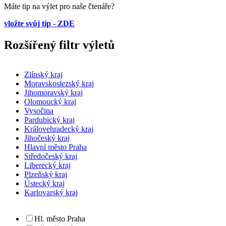
Máte tip na výlet pro naše čtenáře?
vložte svůj tip - ZDE
Rozšířený filtr výletů
Zlínský kraj
Moravskoslezský kraj
Jihomoravský kraj
Olomoucký kraj
Vysočina
Pardubický kraj
Královehradecký kraj
Jihočeský kraj
Hlavní město Praha
Středočeský kraj
Liberecký kraj
Plzeňský kraj
Ústecký kraj
Karlovarský kraj
Hl. město Praha