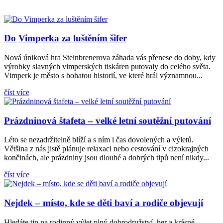
Do Vimperka za luštěním šifer
Nová úniková hra Steinbrenerova záhada vás přenese do doby, kdy
výrobky slavných vimperských tiskáren putovaly do celého světa.
Vimperk je město s bohatou historií, ve které hrál významnou...
číst více
Prázdninová štafeta – velké letní soutěžní putování
Léto se nezadržitelně blíží a s ním i čas dovolených a výletů.
Většina z nás jistě plánuje relaxaci nebo cestování v cizokrajných
končinách, ale prázdniny jsou dlouhé a dobrých tipů není nikdy...
číst více
Nejdek – místo, kde se děti baví a rodiče objevují
Hledáte tip na rodinný výlet plný dobrodružství, her a krásné