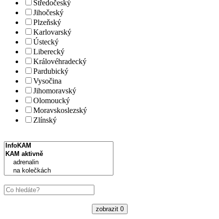
Středočeský
Jihočeský
Plzeňský
Karlovarský
Ústecký
Liberecký
Královéhradecký
Pardubický
Vysočina
Jihomoravský
Olomoucký
Moravskoslezský
Zlínský
zobrazit
0