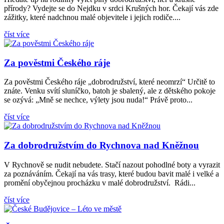
přírody? Vydejte se do Nejdku v srdci Krušných hor. Čekají vás zde
zážitky, které nadchnou malé objevitele i jejich rodiče....
číst více
Za pověstmi Českého ráje
Za pověstmi Českého ráje „dobrodružství, které neomrzí“ Určitě to
znáte. Venku svítí sluníčko, batoh je sbalený, ale z dětského pokoje
se ozývá: „Mně se nechce, výlety jsou nuda!“ Právě proto...
číst více
Za dobrodružstvím do Rychnova nad Kněžnou
V Rychnově se nudit nebudete. Stačí nazout pohodlné boty a vyrazit
za poznáváním. Čekají na vás trasy, které budou bavit malé i velké a
promění obyčejnou procházku v malé dobrodružství. Rádi...
číst více