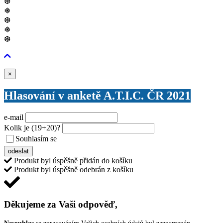
❆
❅
❆
❅
❆
Zavřít
×
Hlasování v anketě A.T.I.C. ČR 2021
e-mail
Kolik je
(19+20)
?
Souhlasím se
VŠEOBECNÝMI PODMÍNKAMI ANKETY O CENY
odeslat
Produkt byl úspěšně přidán do košíku
Produkt byl úspěšně odebrán z košíku
Děkujeme za Vaši odpověď,