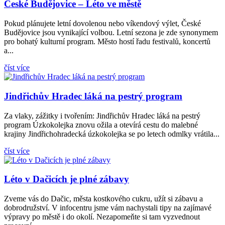
České Budějovice – Léto ve městě
Pokud plánujete letní dovolenou nebo víkendový výlet, České
Budějovice jsou vynikající volbou. Letní sezona je zde synonymem
pro bohatý kulturní program. Město hostí řadu festivalů, koncertů
a...
číst více
Jindřichův Hradec láká na pestrý program
Za vlaky, zážitky i tvořením: Jindřichův Hradec láká na pestrý
program Úzkokolejka znovu ožila a otevírá cestu do malebné
krajiny Jindřichohradecká úzkokolejka se po letech odmlky vrátila...
číst více
Léto v Dačicích je plné zábavy
Zveme vás do Dačic, města kostkového cukru, užít si zábavu a
dobrodružství. V infocentru jsme vám nachystali tipy na zajímavé
výpravy po městě i do okolí. Nezapomeňte si tam vyzvednout