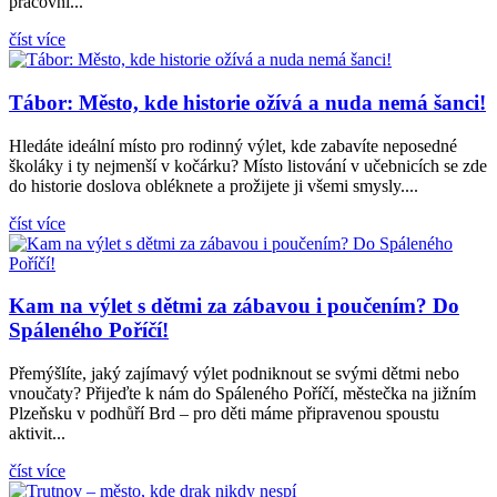
pracovní...
číst více
Tábor: Město, kde historie ožívá a nuda nemá šanci!
Hledáte ideální místo pro rodinný výlet, kde zabavíte neposedné
školáky i ty nejmenší v kočárku? Místo listování v učebnicích se zde
do historie doslova obléknete a prožijete ji všemi smysly....
číst více
Kam na výlet s dětmi za zábavou i poučením? Do
Spáleného Poříčí!
Přemýšlíte, jaký zajímavý výlet podniknout se svými dětmi nebo
vnoučaty? Přijeďte k nám do Spáleného Poříčí, městečka na jižním
Plzeňsku v podhůří Brd – pro děti máme připravenou spoustu
aktivit...
číst více