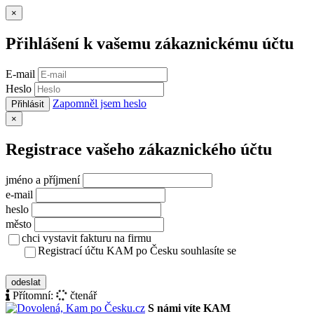
Zavřít
×
Přihlášení k vašemu zákaznickému účtu
E-mail
Heslo
Zapomněl jsem heslo
Přihlásit
Zavřít
×
Registrace vašeho zákaznického účtu
jméno a příjmení
e-mail
heslo
město
chci vystavit fakturu na firmu
Registrací účtu KAM po Česku souhlasíte se
zásady ochrany osobních údajů
odeslat
Přítomní:
čtenář
S námi víte KAM