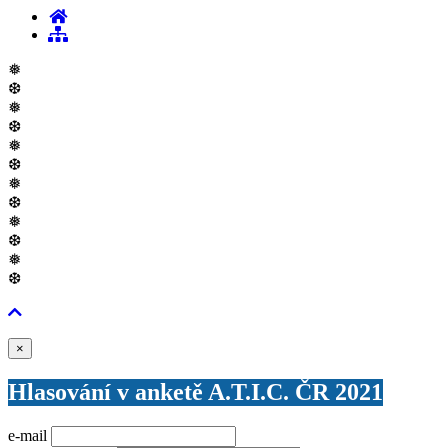
❅
❆
❅
❆
❅
❆
❅
❆
❅
❆
❅
❆
Zavřít
×
Hlasování v anketě A.T.I.C. ČR 2021
e-mail