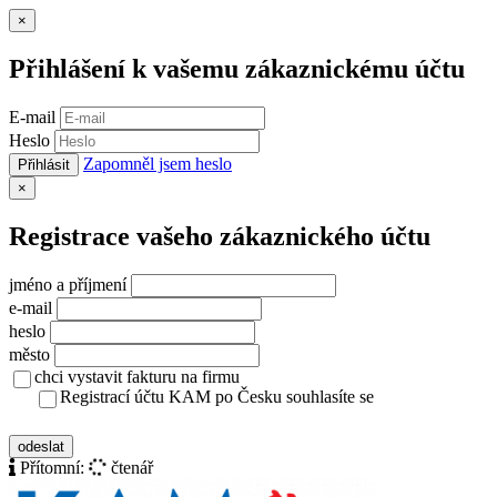
Zavřít
×
Přihlášení k vašemu zákaznickému účtu
E-mail
Heslo
Zapomněl jsem heslo
Přihlásit
Zavřít
×
Registrace vašeho zákaznického účtu
jméno a příjmení
e-mail
heslo
město
chci vystavit fakturu na firmu
Registrací účtu KAM po Česku souhlasíte se
zásady ochrany osobních údajů
odeslat
Přítomní:
čtenář