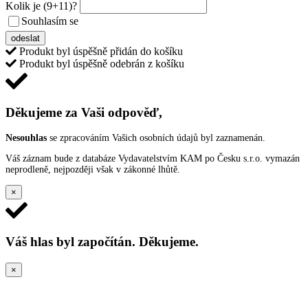
Kolik je
(9+11)
?
Souhlasím se
VŠEOBECNÝMI PODMÍNKAMI ANKETY O CENY
odeslat
Produkt byl úspěšně přidán do košíku
Produkt byl úspěšně odebrán z košíku
Děkujeme za Vaši odpověď,
Nesouhlas
se zpracováním Vašich osobních údajů byl zaznamenán.
Váš záznam bude z databáze Vydavatelstvím KAM po Česku s.r.o. vymazán
neprodleně, nejpozději však v zákonné lhůtě.
×
Váš hlas byl započítán. Děkujeme.
×