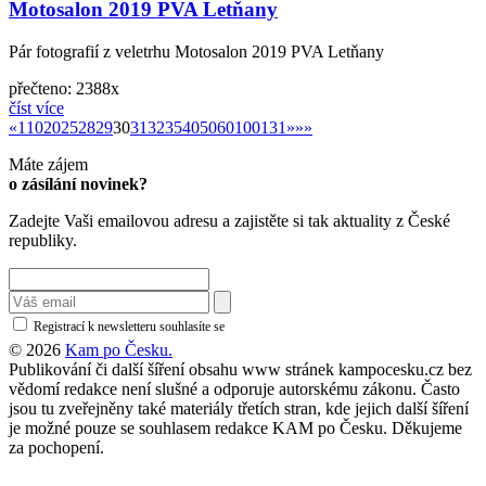
Motosalon 2019 PVA Letňany
Pár fotografií z veletrhu Motosalon 2019 PVA Letňany
přečteno: 2388x
číst více
«
»
«
1
10
20
25
28
29
30
31
32
35
40
50
60
100
131
»
»»
Máte zájem
o zásílání novinek?
Zadejte Vaši emailovou adresu a zajistěte si tak aktuality z České
republiky.
Registrací k newsletteru souhlasíte se
zásadami ochrany osobních údajů
© 2026
Kam po Česku.
Publikování či další šíření obsahu www stránek kampocesku.cz bez
vědomí redakce není slušné a odporuje autorskému zákonu. Často
jsou tu zveřejněny také materiály třetích stran, kde jejich další šíření
je možné pouze se souhlasem redakce KAM po Česku. Děkujeme
za pochopení.