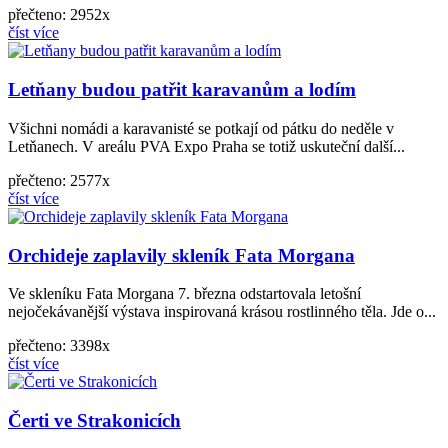
přečteno: 2952x
číst více
Letňany budou patřit karavanům a lodím
Všichni nomádi a karavanisté se potkají od pátku do neděle v
Letňanech. V areálu PVA Expo Praha se totiž uskuteční další...
přečteno: 2577x
číst více
Orchideje zaplavily skleník Fata Morgana
Ve skleníku Fata Morgana 7. března odstartovala letošní
nejočekávanější výstava inspirovaná krásou rostlinného těla. Jde o...
přečteno: 3398x
číst více
Čerti ve Strakonicích