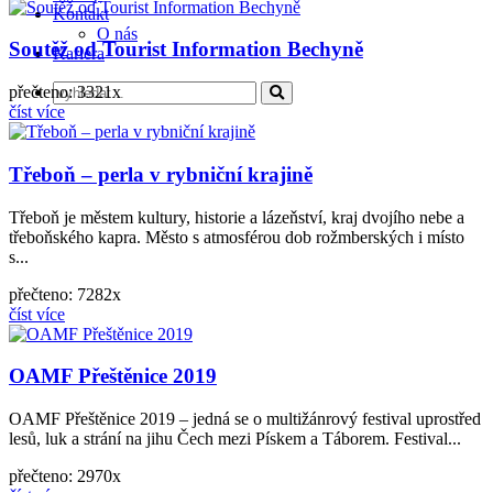
Kontakt
O nás
Soutěž od Tourist Information Bechyně
Kariéra
přečteno: 3321x
číst více
Třeboň – perla v rybniční krajině
Třeboň je městem kultury, historie a lázeňství, kraj dvojího nebe a
třeboňského kapra. Město s atmosférou dob rožmberských i místo
s...
přečteno: 7282x
číst více
OAMF Přeštěnice 2019
OAMF Přeštěnice 2019 – jedná se o multižánrový festival uprostřed
lesů, luk a strání na jihu Čech mezi Pískem a Táborem. Festival...
přečteno: 2970x