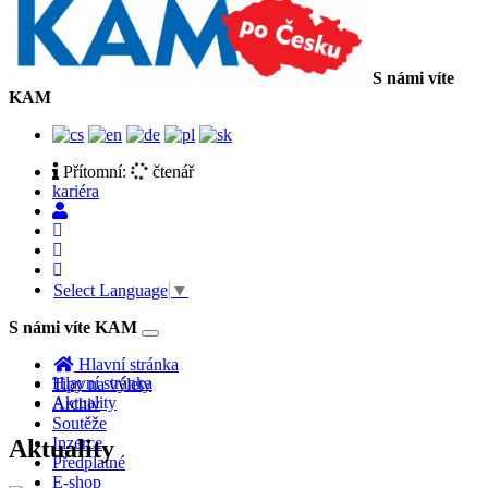
S námi víte
KAM
Přítomní:
čtenář
kariéra
Select Language
▼
S námi víte KAM
Toggle
navigation
Hlavní stránka
Hlavní stránka
Tipy na výlety
Aktuality
Archiv
Soutěže
Inzerce
Aktuality
Předplatné
E-shop