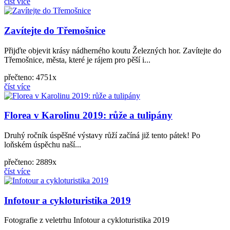
číst více
Zavítejte do Třemošnice
Přijďte objevit krásy nádherného koutu Železných hor. Zavítejte do
Třemošnice, města, které je rájem pro pěší i...
přečteno: 4751x
číst více
Florea v Karolinu 2019: růže a tulipány
Druhý ročník úspěšné výstavy růží začíná již tento pátek! Po
loňském úspěchu naší...
přečteno: 2889x
číst více
Infotour a cykloturistika 2019
Fotografie z veletrhu Infotour a cykloturistika 2019