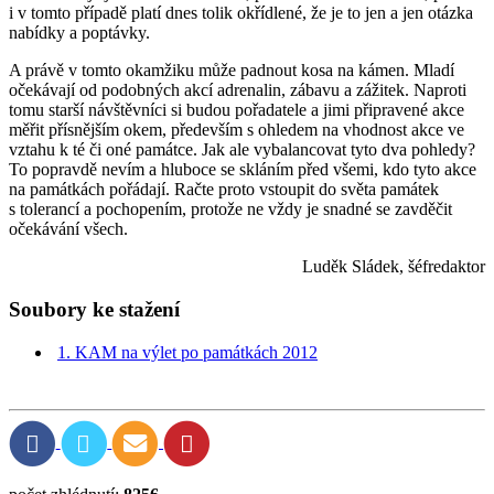
i v tomto případě platí dnes tolik okřídlené, že je to jen a jen otázka
nabídky a poptávky.
A právě v tomto okamžiku může padnout kosa na kámen. Mladí
očekávají od podobných akcí adrenalin, zábavu a zážitek. Naproti
tomu starší návštěvníci si budou pořadatele a jimi připravené akce
měřit přísnějším okem, především s ohledem na vhodnost akce ve
vztahu k té či oné památce. Jak ale vybalancovat tyto dva pohledy?
To popravdě nevím a hluboce se skláním před všemi, kdo tyto akce
na památkách pořádají. Račte proto vstoupit do světa památek
s tolerancí a pochopením, protože ne vždy je snadné se zavděčit
očekávání všech.
Luděk Sládek, šéfredaktor
Soubory ke stažení
1. KAM na výlet po památkách 2012