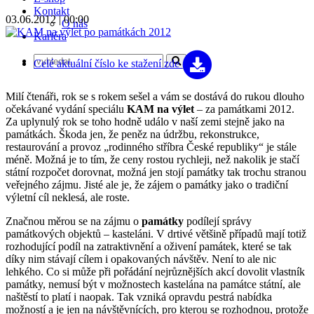
Kontakt
03.06.2012 | 00:00
O nás
Kariéra
Celé aktuální číslo
ke stažení zde
Milí čtenáři, rok se s rokem sešel a vám se dostává do rukou dlouho
očekávané vydání speciálu
KAM na výlet
– za památkami 2012.
Za uplynulý rok se toho hodně událo v naší zemi stejně jako na
památkách. Škoda jen, že peněz na údržbu, rekonstrukce,
restaurování a provoz „rodinného stříbra České republiky“ je stále
méně. Možná je to tím, že ceny rostou rychleji, než nakolik je stačí
státní rozpočet dorovnat, možná jen stojí památky tak trochu stranou
veřejného zájmu. Jisté ale je, že zájem o památky jako o tradiční
výletní cíl neklesá, ale roste.
Značnou měrou se na zájmu o
památky
podílejí správy
památkových objektů – kasteláni. V drtivé většině případů mají totiž
rozhodující podíl na zatraktivnění a oživení památek, které se tak
díky nim stávají cílem i opakovaných návštěv. Není to ale nic
lehkého. Co si může při pořádání nejrůznějších akcí dovolit vlastník
památky, nemusí být v možnostech kastelána na památce státní, ale
naštěstí to platí i naopak. Tak vzniká opravdu pestrá nabídka
možností a je jen na návštěvnících, pro kterou se rozhodnou, protože