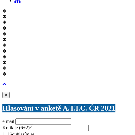
❅
❆
❅
❆
❅
❆
❅
❆
❅
❆
❅
❆
Zavřít
×
Hlasování v anketě A.T.I.C. ČR 2021
e-mail
Kolik je
(6+2)
?
Souhlasím se
VŠEOBECNÝMI PODMÍNKAMI ANKETY O CENY