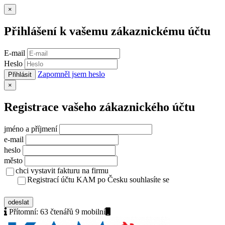
Zavřít
×
Přihlášení k vašemu zákaznickému účtu
E-mail
Heslo
Zapomněl jsem heslo
Přihlásit
Zavřít
×
Registrace vašeho zákaznického účtu
jméno a příjmení
e-mail
heslo
město
chci vystavit fakturu na firmu
Registrací účtu KAM po Česku souhlasíte se
zásady ochrany osobních údajů
odeslat
Přítomní:
63 čtenářů 9
mobilní