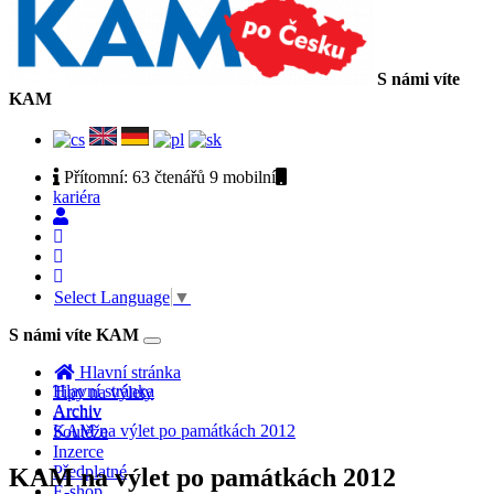
S námi víte
KAM
Přítomní:
63 čtenářů 9
mobilní
kariéra
Select Language
▼
S námi víte KAM
Toggle
navigation
Hlavní stránka
Hlavní stránka
Tipy na výlety
Archiv
Archiv
KAM na výlet po památkách 2012
Soutěže
Inzerce
Předplatné
KAM na výlet po památkách 2012
E-shop