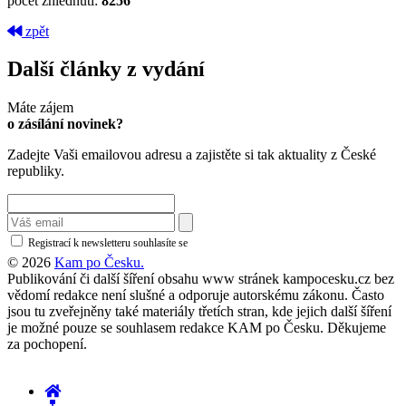
počet zhlédnutí:
8256
zpět
Další články z vydání
Máte zájem
o zásílání novinek?
Zadejte Vaši emailovou adresu a zajistěte si tak aktuality z České
republiky.
Registrací k newsletteru souhlasíte se
zásadami ochrany osobních údajů
© 2026
Kam po Česku.
Publikování či další šíření obsahu www stránek kampocesku.cz bez
vědomí redakce není slušné a odporuje autorskému zákonu. Často
jsou tu zveřejněny také materiály třetích stran, kde jejich další šíření
je možné pouze se souhlasem redakce KAM po Česku. Děkujeme
za pochopení.