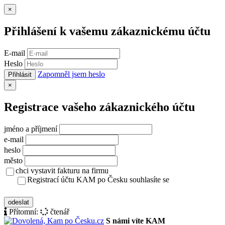
Zavřít
×
Přihlášení k vašemu zákaznickému účtu
E-mail
Heslo
Zapomněl jsem heslo
Přihlásit
Zavřít
×
Registrace vašeho zákaznického účtu
jméno a příjmení
e-mail
heslo
město
chci vystavit fakturu na firmu
Registrací účtu KAM po Česku souhlasíte se
zásady ochrany osobních údajů
odeslat
Přítomní:
čtenář
S námi víte KAM