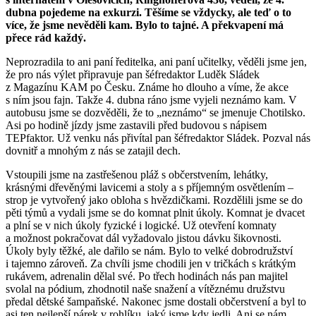
dubna pojedeme na exkurzi. Těšíme se vždycky, ale teď o to
více, že jsme nevěděli kam. Bylo to tajné. A překvapení má
přece rád každý.
Neprozradila to ani paní ředitelka, ani paní učitelky, věděli jsme jen,
že pro nás výlet připravuje pan šéfredaktor Luděk Sládek
z Magazínu KAM po Česku. Známe ho dlouho a víme, že akce
s ním jsou fajn. Takže 4. dubna ráno jsme vyjeli neznámo kam. V
autobusu jsme se dozvěděli, že to „neznámo“ se jmenuje Chotilsko.
Asi po hodině jízdy jsme zastavili před budovou s nápisem
TEPfaktor. Už venku nás přivítal pan šéfredaktor Sládek. Pozval nás
dovnitř a mnohým z nás se zatajil dech.
Vstoupili jsme na zastřešenou pláž s občerstvením, lehátky,
krásnými dřevěnými lavicemi a stoly a s příjemným osvětlením –
strop je vytvořený jako obloha s hvězdičkami. Rozdělili jsme se do
pěti týmů a vydali jsme se do komnat plnit úkoly. Komnat je dvacet
a plní se v nich úkoly fyzické i logické. Už otevření komnaty
a možnost pokračovat dál vyžadovalo jistou dávku šikovnosti.
Úkoly byly těžké, ale dařilo se nám. Bylo to velké dobrodružství
i tajemno zároveň. Za chvíli jsme chodili jen v tričkách s krátkým
rukávem, adrenalin dělal své. Po třech hodinách nás pan majitel
svolal na pódium, zhodnotil naše snažení a vítěznému družstvu
předal dětské šampaňské. Nakonec jsme dostali občerstvení a byl to
asi ten nejlepší párek v rohlíku, jaký jsme kdy jedli. Ani se nám