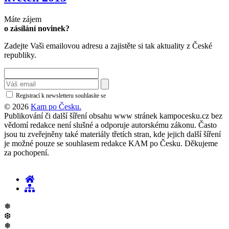
Máte zájem
o zásílání novinek?
Zadejte Vaši emailovou adresu a zajistěte si tak aktuality z České
republiky.
Registrací k newsletteru souhlasíte se
zásadami ochrany osobních údajů
© 2026
Kam po Česku.
Publikování či další šíření obsahu www stránek kampocesku.cz bez
vědomí redakce není slušné a odporuje autorskému zákonu. Často
jsou tu zveřejněny také materiály třetích stran, kde jejich další šíření
je možné pouze se souhlasem redakce KAM po Česku. Děkujeme
za pochopení.
❅
❆
❅