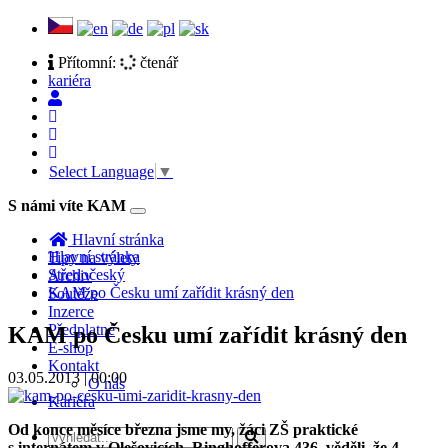
Přítomní:
čtenář
kariéra
Select Language
▼
S námi víte KAM
Toggle
navigation
Hlavní stránka
Hlavní stránka
Tipy na výlety
Středočeský
Archiv
KAM po Česku umí zařídit krásný den
Soutěže
Inzerce
Předplatné
KAM po Česku umí zařídit krásný den
E-shop
Kontakt
03.05.2013 | 00:00
O nás
Kariéra
Od konce měsíce března jsme my, žáci ZŠ praktické
s internátem v Olešovicích, Ringhofferova 436, věděli, že 4.