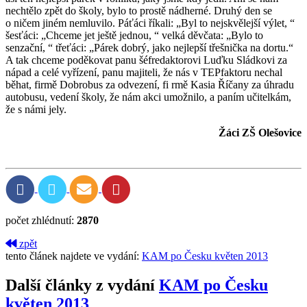
nechtělo zpět do školy, bylo to prostě nádherné. Druhý den se
o ničem jiném nemluvilo. Páťáci říkali: „Byl to nejskvělejší výlet, “
šesťáci: „Chceme jet ještě jednou, “ velká děvčata: „Bylo to
senzační, “ třeťáci: „Párek dobrý, jako nejlepší třešnička na dortu.“
A tak chceme poděkovat panu šéfredaktorovi Luďku Sládkovi za
nápad a celé vyřízení, panu majiteli, že nás v TEPfaktoru nechal
běhat, firmě Dobrobus za odvezení, fi rmě Kasia Říčany za úhradu
autobusu, vedení školy, že nám akci umožnilo, a paním učitelkám,
že s námi jely.
Žáci ZŠ Olešovice
počet zhlédnutí:
2870
zpět
tento článek najdete ve vydání:
KAM po Česku květen 2013
Další články z vydání
KAM po Česku
květen 2013