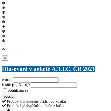
❆
❅
❆
❅
❆
❅
❆
❅
❆
Zavřít
×
Hlasování v anketě A.T.I.C. ČR 2021
e-mail
Kolik je
(15+16)
?
Souhlasím se
VŠEOBECNÝMI PODMÍNKAMI ANKETY O CENY
odeslat
Produkt byl úspěšně přidán do košíku
Produkt byl úspěšně odebrán z košíku