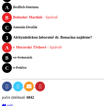
A
Bedřich Smetana
B
Bohuslav Martinů
- Správně
C
Antonín Dvořák
3
Alchymistickou laboratoř dr. Bonacina najdeme?
A
v Moravské Třebové
- Správně
B
ve Svitavách
C
v Poličce
počet zhlédnutí:
6842
zpět