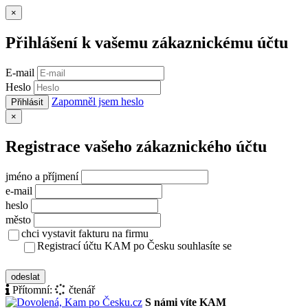
Zavřít
×
Přihlášení k vašemu zákaznickému účtu
E-mail
Heslo
Zapomněl jsem heslo
Přihlásit
Zavřít
×
Registrace vašeho zákaznického účtu
jméno a příjmení
e-mail
heslo
město
chci vystavit fakturu na firmu
Registrací účtu KAM po Česku souhlasíte se
zásady ochrany osobních údajů
odeslat
Přítomní:
čtenář
S námi víte KAM