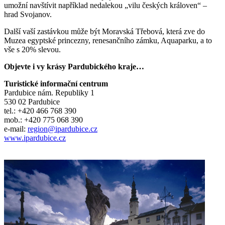
umožní navštívit například nedalekou „vilu českých královen“ –
hrad Svojanov.
Další vaší zastávkou může být Moravská Třebová, která zve do
Muzea egyptské princezny, renesančního zámku, Aquaparku, a to
vše s 20% slevou.
Objevte i vy krásy Pardubického kraje…
Turistické informační centrum
Pardubice nám. Republiky 1
530 02 Pardubice
tel.: +420 466 768 390
mob.: +420 775 068 390
e-mail:
region@ipardubice.cz
www.ipardubice.cz