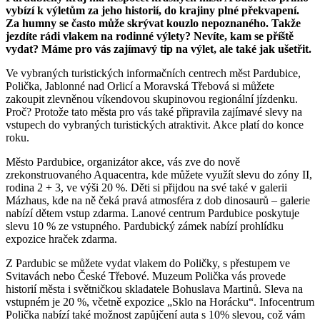
vybízí k výletům za jeho historií, do krajiny plné překvapení.
Za humny se často může skrývat kouzlo nepoznaného. Takže
jezdíte rádi vlakem na rodinné výlety? Nevíte, kam se příště
vydat? Máme pro vás zajímavý tip na výlet, ale také jak ušetřit.
Ve vybraných turistických informačních centrech měst Pardubice,
Polička, Jablonné nad Orlicí a Moravská Třebová si můžete
zakoupit zlevněnou víkendovou skupinovou regionální jízdenku.
Proč? Protože tato města pro vás také připravila zajímavé slevy na
vstupech do vybraných turistických atraktivit. Akce platí do konce
roku.
Město Pardubice, organizátor akce, vás zve do nově
zrekonstruovaného Aquacentra, kde můžete využít slevu do zóny II,
rodina 2 + 3, ve výši 20 %. Děti si přijdou na své také v galerii
Mázhaus, kde na ně čeká pravá atmosféra z dob dinosaurů – galerie
nabízí dětem vstup zdarma. Lanové centrum Pardubice poskytuje
slevu 10 % ze vstupného. Pardubický zámek nabízí prohlídku
expozice hraček zdarma.
Z Pardubic se můžete vydat vlakem do Poličky, s přestupem ve
Svitavách nebo České Třebové. Muzeum Polička vás provede
historií města i světničkou skladatele Bohuslava Martinů. Sleva na
vstupném je 20 %, včetně expozice „Sklo na Horácku“. Infocentrum
Polička nabízí také možnost zapůjčení auta s 10% slevou, což vám