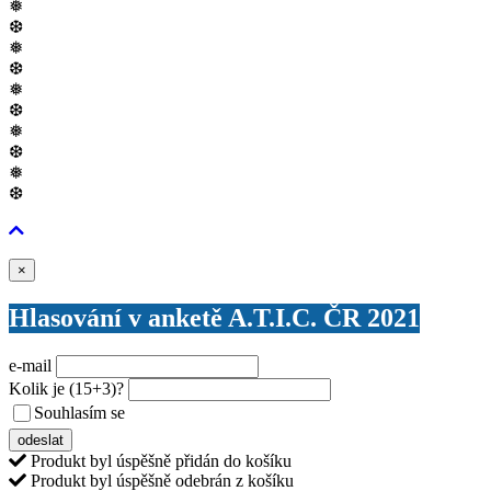
❅
❆
❅
❆
❅
❆
❅
❆
❅
❆
Zavřít
×
Hlasování v anketě A.T.I.C. ČR 2021
e-mail
Kolik je
(15+3)
?
Souhlasím se
VŠEOBECNÝMI PODMÍNKAMI ANKETY O CENY
odeslat
Produkt byl úspěšně přidán do košíku
Produkt byl úspěšně odebrán z košíku