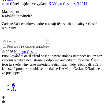
tento článek najdete ve vydání:
KAM po Česku září 2013
Máte zájem
o zásílání novinek?
Zadejte Vaši emailovou adresu a zajistěte si tak aktuality z České
republiky.
Registrací k newsletteru souhlasíte se
zásadami ochrany osobních údajů
© 2026
Kam po Česku.
Publikování či další šíření obsahu www stránek kampocesku.cz bez
vědomí redakce není slušné a odporuje autorskému zákonu. Často
jsou tu zveřejněny také materiály třetích stran, kde jejich další šíření
je možné pouze se souhlasem redakce KAM po Česku. Děkujeme
za pochopení.
❅
❆