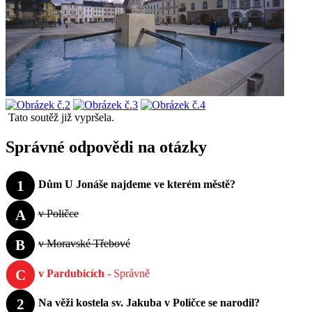
Tato soutěž již vypršela.
Správné odpovědi na otázky
1
Dům U Jonáše najdeme ve kterém městě?
A
v Poličce
B
v Moravské Třebové
C
v Pardubicích
- Správně
2
Na věži kostela sv. Jakuba v Poličce se narodil?