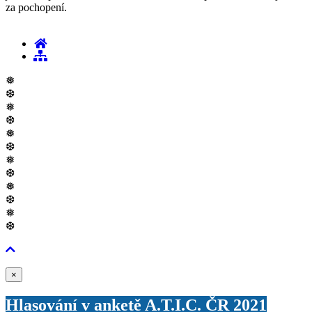
za pochopení.
❅
❆
❅
❆
❅
❆
❅
❆
❅
❆
❅
❆
Zavřít
×
Hlasování v anketě A.T.I.C. ČR 2021