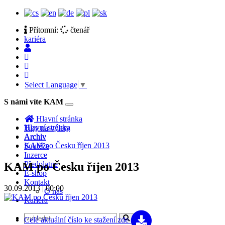
Přítomní:
čtenář
kariéra
Select Language
▼
S námi víte KAM
Toggle
navigation
Hlavní stránka
Hlavní stránka
Tipy na výlety
Archiv
Archiv
KAM po Česku říjen 2013
Soutěže
Inzerce
Předplatné
KAM po Česku říjen 2013
E-shop
Kontakt
30.09.2013 | 00:00
O nás
Kariéra
Celé aktuální číslo
ke stažení zde