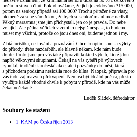
nedávné oznámení, že kriminalita seniorů dosáhla 30 % z celkového
počtu trestných činů. Pokud uvážíme, že jich je evidováno 315 000,
potom na seniory připadá asi 100 000? Trochu přitažené za vlasy,
nicméně za sebe vám řeknu, že bych se seniorům ani moc nedivil.
Pěkný marasmus jsme jim přichystali, jen co je pravda. Do nebe
volající. Ale pětina věřících v zemi to nejspíš nespasí, to budeme
muset my všichni, protože co jsou dnes oni, budeme jednou i my.
Zlatá turistika, cestování a poznávání. Chce to optimismus a výlety
do přírody, třeba nazdařbůh, ale hlavně někam, kde nám bude
dobře. Proto jsme pro vás také připravili koktejl výletů, které jdou
napříč věkovými skupinami. Čekají na vás rybáři při výlovech
rybníků, tradiční staročeské akce, ale i pozvánky do měst, která
s příchodem podzimu nesložila ruce do klína. Naopak, připravila pro
vás řadu zajímavých překvapení. Nemusí být ideální počasí, přesto
využijte každé vhodné chvíle k pobytu v přírodě, kde na vás může
čekat nečekané.
Luděk Sládek, šéfredaktor
Soubory ke stažení
1. KAM po Česku říjen 2013