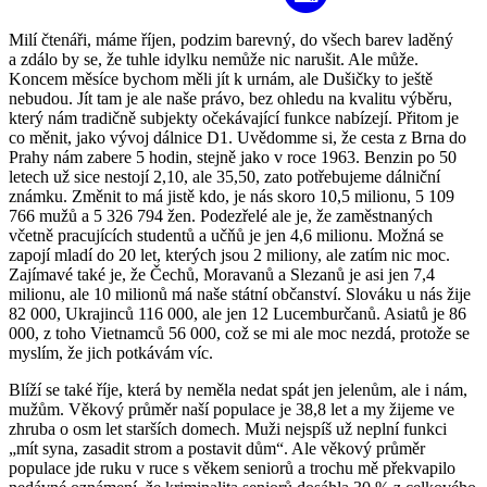
Milí čtenáři, máme říjen, podzim barevný, do všech barev laděný
a zdálo by se, že tuhle idylku nemůže nic narušit. Ale může.
Koncem měsíce bychom měli jít k urnám, ale Dušičky to ještě
nebudou. Jít tam je ale naše právo, bez ohledu na kvalitu výběru,
který nám tradičně subjekty očekávající funkce nabízejí. Přitom je
co měnit, jako vývoj dálnice D1. Uvědomme si, že cesta z Brna do
Prahy nám zabere 5 hodin, stejně jako v roce 1963. Benzin po 50
letech už sice nestojí 2,10, ale 35,50, zato potřebujeme dálniční
známku. Změnit to má jistě kdo, je nás skoro 10,5 milionu, 5 109
766 mužů a 5 326 794 žen. Podezřelé ale je, že zaměstnaných
včetně pracujících studentů a učňů je jen 4,6 milionu. Možná se
zapojí mladí do 20 let, kterých jsou 2 miliony, ale zatím nic moc.
Zajímavé také je, že Čechů, Moravanů a Slezanů je asi jen 7,4
milionu, ale 10 milionů má naše státní občanství. Slováku u nás žije
82 000, Ukrajinců 116 000, ale jen 12 Lucemburčanů. Asiatů je 86
000, z toho Vietnamců 56 000, což se mi ale moc nezdá, protože se
myslím, že jich potkávám víc.
Blíží se také říje, která by neměla nedat spát jen jelenům, ale i nám,
mužům. Věkový průměr naší populace je 38,8 let a my žijeme ve
zhruba o osm let starších domech. Muži nejspíš už neplní funkci
„mít syna, zasadit strom a postavit dům“. Ale věkový průměr
populace jde ruku v ruce s věkem seniorů a trochu mě překvapilo