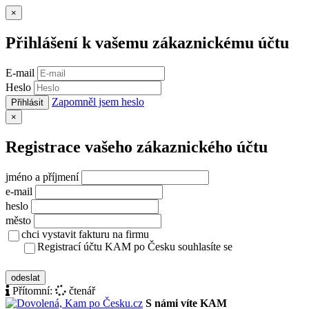
Zavřít
×
Přihlášení k vašemu zákaznickému účtu
E-mail
Heslo
Zapomněl jsem heslo
Přihlásit
Zavřít
×
Registrace vašeho zákaznického účtu
jméno a příjmení
e-mail
heslo
město
chci vystavit fakturu na firmu
Registrací účtu KAM po Česku souhlasíte se
zásady ochrany osobních údajů
odeslat
Přítomní:
čtenář
S námi víte KAM