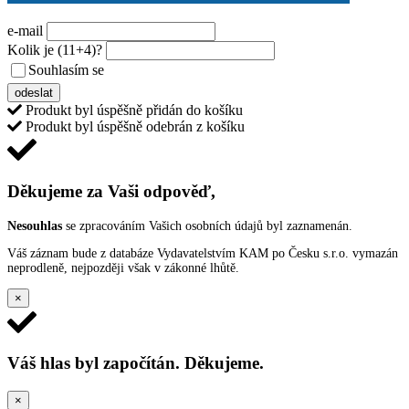
e-mail
Kolik je
(11+4)
?
Souhlasím se
VŠEOBECNÝMI PODMÍNKAMI ANKETY O CENY
odeslat
Produkt byl úspěšně přidán do košíku
Produkt byl úspěšně odebrán z košíku
Děkujeme za Vaši odpověď,
Nesouhlas
se zpracováním Vašich osobních údajů byl zaznamenán.
Váš záznam bude z databáze Vydavatelstvím KAM po Česku s.r.o. vymazán
neprodleně, nejpozději však v zákonné lhůtě.
×
Váš hlas byl započítán. Děkujeme.
×