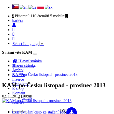
Přítomní:
110 čtenářů 5
mobilní
kariéra
Select Language
▼
S námi víte KAM
Toggle
navigation
Hlavní stránka
Hlavní stránka
Tipy na výlety
Archiv
Archiv
KAM po Česku listopad - prosinec 2013
Soutěže
Inzerce
Předplatné
KAM po Česku listopad - prosinec 2013
E-shop
Kontakt
02.11.2013 | 00:00
O nás
Kariéra
Celé aktuální číslo
ke stažení zde