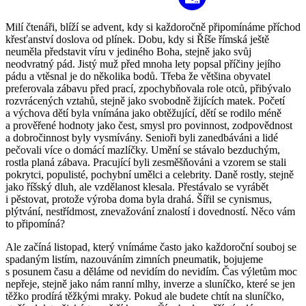
Milí čtenáři, blíží se advent, kdy si každoročně připomínáme příchod
křesťanství doslova od plínek. Dobu, kdy si Říše římská ještě
neuměla představit víru v jediného Boha, stejně jako svůj
neodvratný pád. Jistý muž před mnoha lety popsal příčiny jejího
pádu a vtěsnal je do několika bodů. Třeba že většina obyvatel
preferovala zábavu před prací, zpochybňovala role otců, přibývalo
rozvrácených vztahů, stejně jako svobodně žijících matek. Početí
a výchova dětí byla vnímána jako obtěžující, dětí se rodilo méně
a prověřené hodnoty jako čest, smysl pro povinnost, zodpovědnost
a dobročinnost byly vysmívány. Senioři byli zanedbáváni a lidé
pečovali více o domácí mazlíčky. Umění se stávalo bezduchým,
rostla planá zábava. Pracující byli zesměšňováni a vzorem se stali
pokrytci, populisté, pochybní umělci a celebrity. Daně rostly, stejně
jako říšský dluh, ale vzdělanost klesala. Přestávalo se vyrábět
i pěstovat, protože výroba doma byla drahá. Šířil se cynismus,
plýtvání, nestřídmost, znevažování znalostí i dovedností. Něco vám
to připomíná?
Ale začíná listopad, který vnímáme často jako každoroční souboj se
spadaným listím, nazouváním zimních pneumatik, bojujeme
s posunem času a děláme od nevidím do nevidím. Čas výletům moc
nepřeje, stejně jako nám ranní mlhy, inverze a sluníčko, které se jen
těžko prodírá těžkými mraky. Pokud ale budete chtít na sluníčko,