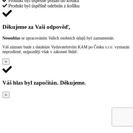
Produkt byl úspěšně přidán do košíku
Produkt byl úspěšně odebrán z košíku
Děkujeme za Vaši odpověď,
Nesouhlas
se zpracováním Vašich osobních údajů byl zaznamenán.
Váš záznam bude z databáze Vydavatelstvím KAM po Česku s.r.o. vymazán
neprodleně, nejpozději však v zákonné lhůtě.
×
Váš hlas byl započítán. Děkujeme.
×