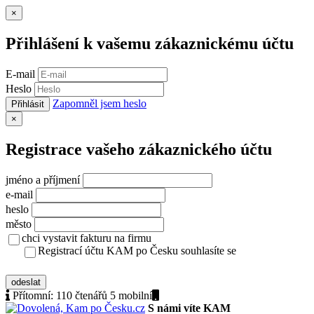
Zavřít
×
Přihlášení k vašemu zákaznickému účtu
E-mail
Heslo
Zapomněl jsem heslo
Přihlásit
Zavřít
×
Registrace vašeho zákaznického účtu
jméno a příjmení
e-mail
heslo
město
chci vystavit fakturu na firmu
Registrací účtu KAM po Česku souhlasíte se
zásady ochrany osobních údajů
odeslat
Přítomní:
110 čtenářů 5
mobilní
S námi víte KAM