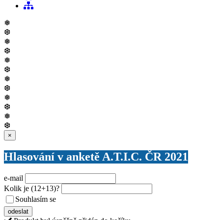
❅
❆
❅
❆
❅
❆
❅
❆
❅
❆
❅
❆
Zavřít
×
Hlasování v anketě A.T.I.C. ČR 2021
e-mail
Kolik je
(12+13)
?
Souhlasím se
VŠEOBECNÝMI PODMÍNKAMI ANKETY O CENY
odeslat