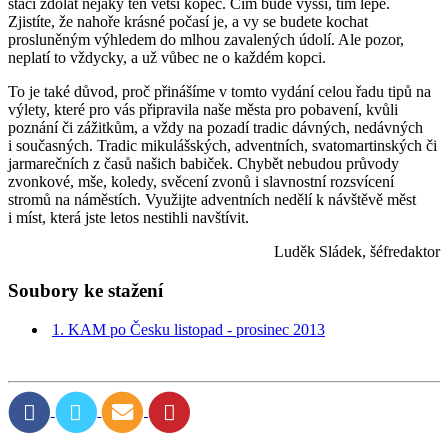
stačí zdolat nějaký ten větší kopec. Čím bude vyšší, tím lépe.
Zjistíte, že nahoře krásné počasí je, a vy se budete kochat
prosluněným výhledem do mlhou zavalených údolí. Ale pozor,
neplatí to vždycky, a už vůbec ne o každém kopci.
To je také důvod, proč přinášíme v tomto vydání celou řadu tipů na
výlety, které pro vás připravila naše města pro pobavení, kvůli
poznání či zážitkům, a vždy na pozadí tradic dávných, nedávných
i současných. Tradic mikulášských, adventních, svatomartinských či
jarmarečních z časů našich babiček. Chybět nebudou průvody
zvonkové, mše, koledy, svěcení zvonů i slavnostní rozsvícení
stromů na náměstích. Využijte adventních nedělí k návštěvě měst
i míst, která jste letos nestihli navštívit.
Luděk Sládek, šéfredaktor
Soubory ke stažení
1. KAM po Česku listopad - prosinec 2013