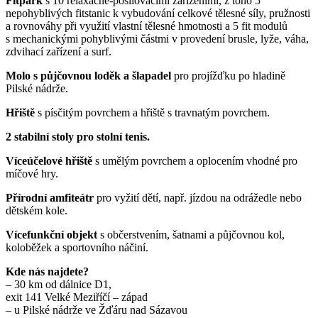
Fitpark
s 10 relaxačně-posilovacími zařízeními, z toho 5
nepohyblivých fitstanic k vybudování celkové tělesné síly, pružnosti
a rovnováhy při využití vlastní tělesné hmotnosti a 5 fit modulů
s mechanickými pohyblivými částmi v provedení brusle, lyže, váha,
zdvihací zařízení a surf.
Molo s půjčovnou loděk a šlapadel
pro projížďku po hladině
Pilské nádrže.
Hřiště
s písčitým povrchem a hřiště s travnatým povrchem.
2 stabilní stoly pro stolní tenis.
Víceúčelové hřiště
s umělým povrchem a oplocením vhodné pro
míčové hry.
Přírodní amfiteátr
pro vyžití dětí, např. jízdou na odrážedle nebo
dětském kole.
Vícefunkční objekt
s občerstvením, šatnami a půjčovnou kol,
koloběžek a sportovního náčiní.
Kde nás najdete?
– 30 km od dálnice D1,
exit 141 Velké Meziříčí – západ
– u Pilské nádrže ve Žďáru nad Sázavou