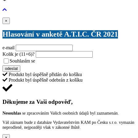
Zavřít
×
Hlasování v anketě A.T.I.C. ČR 2021
e-mail
Kolik je
(11+6)
?
Souhlasím se
VŠEOBECNÝMI PODMÍNKAMI ANKETY O CENY
odeslat
Produkt byl úspěšně přidán do košíku
Produkt byl úspěšně odebrán z košíku
Děkujeme za Vaši odpověď,
Nesouhlas
se zpracováním Vašich osobních údajů byl zaznamenán.
Váš záznam bude z databáze Vydavatelstvím KAM po Česku s.r.o. vymazán
neprodleně, nejpozději však v zákonné lhůtě.
×