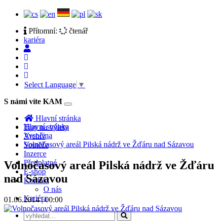
Přítomní:
čtenář
kariéra
Select Language
▼
S námi víte KAM
Toggle
navigation
Hlavní stránka
Hlavní stránka
Tipy na výlety
Vysočina
Archiv
Volnočasový areál Pilská nádrž ve Žďáru nad Sázavou
Soutěže
Inzerce
Předplatné
Volnočasový areál Pilská nádrž ve Žďáru
E-shop
nad Sázavou
Kontakt
O nás
Kariéra
01.06.2014 | 00:00