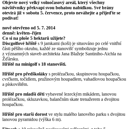
Objevte nový velký volnočasový areál, který všechny
návštěvníky překvapí svou bohatou nabídkou. Své brány
otevírá již v sobotu 5. července, proto neváhejte a přijeďte se
podívat!
nově otevřeno od 5. 7. 2014
denně: květen–říjen
Co si na ploše 5 hektarů užijete?
Discgolfové hřiště
s 9 jamkami (koši) je situováno po celé vnitřní
části pěšího okruhu, každé ze stanovišť symbolizuje jednu
z významných staveb architekta Jana Blažeje Santiniho-Aichla na
Žďársku.
Hřiště na minigolf s 18 stanovišti.
Hřiště pro předškoláky
s prolézačkou, skupinovou houpačkou,
cvrčkem, točidlem, pružinovým houpadlem, vahadlovou houpačkou
a pískovištěm.
Hřiště pro mladší děti
vybavené lezeckým mikádem, lanovou
prolézačkou, skluzavkou, balančním skate trenažerem a dvojitou
houpačkou.
Hřiště pro starší dorost
ve stylu malého lanového parku s dvojitou
lanovou pyramidou (výška 6 m).