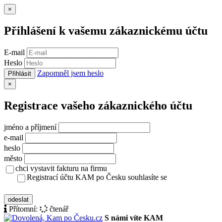
Zavřít
×
Přihlášení k vašemu zákaznickému účtu
E-mail
Heslo
Zapomněl jsem heslo
Přihlásit
Zavřít
×
Registrace vašeho zákaznického účtu
jméno a příjmení
e-mail
heslo
město
chci vystavit fakturu na firmu
Registrací účtu KAM po Česku souhlasíte se
zásady ochrany osobních údajů
odeslat
Přítomní:
čtenář
S námi víte KAM