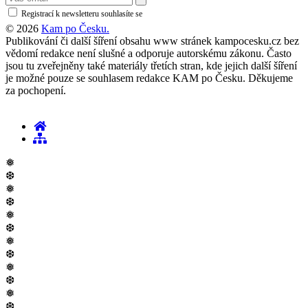
Registrací k newsletteru souhlasíte se
zásadami ochrany osobních údajů
© 2026
Kam po Česku.
Publikování či další šíření obsahu www stránek kampocesku.cz bez
vědomí redakce není slušné a odporuje autorskému zákonu. Často
jsou tu zveřejněny také materiály třetích stran, kde jejich další šíření
je možné pouze se souhlasem redakce KAM po Česku. Děkujeme
za pochopení.
❅
❆
❅
❆
❅
❆
❅
❆
❅
❆
❅
❆