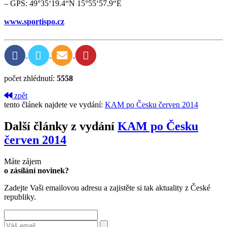
– GPS: 49°35‘19.4“N 15°55‘57.9“E
www.sportispo.cz
počet zhlédnutí:
5558
zpět
tento článek najdete ve vydání:
KAM po Česku červen 2014
Další články z vydání
KAM po Česku
červen 2014
Máte zájem
o zásílání novinek?
Zadejte Vaši emailovou adresu a zajistěte si tak aktuality z České
republiky.