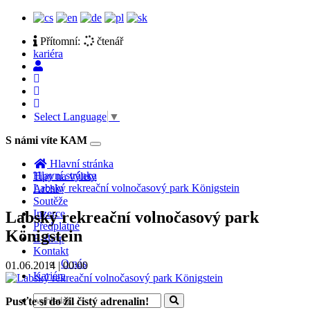
Přítomní:
čtenář
kariéra
Select Language
▼
S námi víte KAM
Toggle
navigation
Hlavní stránka
Hlavní stránka
Tipy na výlety
Labský rekreační volnočasový park Königstein
Archiv
Soutěže
Inzerce
Labský rekreační volnočasový park
Předplatné
Königstein
E-shop
Kontakt
O nás
01.06.2014 | 00:00
Kariéra
Pusťte si do žil čistý adrenalin!