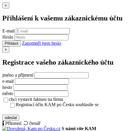
Zavřít
×
Přihlášení k vašemu zákaznickému účtu
E-mail
Heslo
Zapomněl jsem heslo
Přihlásit
Zavřít
×
Registrace vašeho zákaznického účtu
jméno a příjmení
e-mail
heslo
město
chci vystavit fakturu na firmu
Registrací účtu KAM po Česku souhlasíte se
zásady ochrany osobních údajů
odeslat
Přítomní:
čtenář
S námi víte KAM