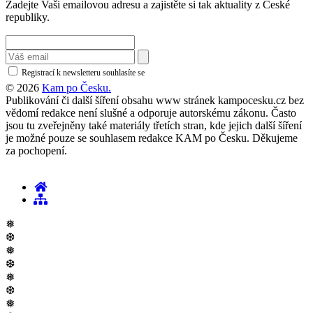
Zadejte Vaši emailovou adresu a zajistěte si tak aktuality z České
republiky.
Registrací k newsletteru souhlasíte se
zásadami ochrany osobních údajů
© 2026
Kam po Česku.
Publikování či další šíření obsahu www stránek kampocesku.cz bez
vědomí redakce není slušné a odporuje autorskému zákonu. Často
jsou tu zveřejněny také materiály třetích stran, kde jejich další šíření
je možné pouze se souhlasem redakce KAM po Česku. Děkujeme
za pochopení.
❅
❆
❅
❆
❅
❆
❅