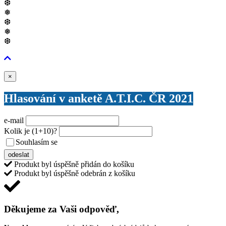
❆
❅
❆
❅
❆
Zavřít
×
Hlasování v anketě A.T.I.C. ČR 2021
e-mail
Kolik je
(1+10)
?
Souhlasím se
VŠEOBECNÝMI PODMÍNKAMI ANKETY O CENY
odeslat
Produkt byl úspěšně přidán do košíku
Produkt byl úspěšně odebrán z košíku
Děkujeme za Vaši odpověď,