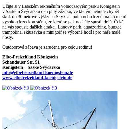
Užijte si v Labském rekreačním volnočasovém parku Königstein
v Saském Švýcarsku den plný zážitků, ve kterém nebude chybět
skok do 30metrové výšky na Sky Catapultu nebo lezení na 25 metrů
vysokou lezeckou stěnu, ze které se pak necháte spustit dolů. Čeká
na vás spousta dalších atrakcí. Lanový park, aquazorbing, bungee
trampolína, skluzavka a minigolf se výborně hodí i pro naše malé
hosty.
Outdoorová zábava je zaručena pro celou rodinu!
Elbe-Freizeitland Königstein
Schandauer Str. 51
Königstein – Saské Švýcarsko
info@elbefreizeitland-koenigstein.de
www.elbefreizeitland-koenigstein.de