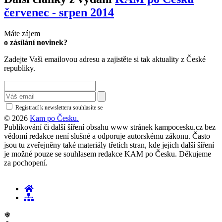
červenec - srpen 2014
Máte zájem
o zásílání novinek?
Zadejte Vaši emailovou adresu a zajistěte si tak aktuality z České
republiky.
Registrací k newsletteru souhlasíte se
zásadami ochrany osobních údajů
© 2026
Kam po Česku.
Publikování či další šíření obsahu www stránek kampocesku.cz bez
vědomí redakce není slušné a odporuje autorskému zákonu. Často
jsou tu zveřejněny také materiály třetích stran, kde jejich další šíření
je možné pouze se souhlasem redakce KAM po Česku. Děkujeme
za pochopení.
❅