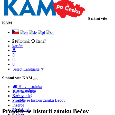
S námi víte
KAM
Přítomní:
čtenář
kariéra
Select Language
▼
S námi víte KAM
Toggle
navigation
Hlavní stránka
Hlavní stránka
Tipy na výlety
Karlovarský
Archiv
Projděte se historií zámku Bečov
Soutěže
Inzerce
Předplatné
Projděte se historií zámku Bečov
E-shop