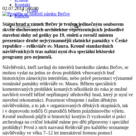
Kontakt
02.07.2014 | 00:00
O nás
Kariéra
Státní hrad a zámek Bečov je tvořen jedinečným souborem
skvěle dochovaných architektur reprezentujících jednotlivé
stavební slohy od gotiky po 19. století a rovněž místem
prezentace druhé nejvýznamnější zlatnické památky v České
republice – relikviáře sv. Maura. Kromě standardních
návštěvnických tras nabízí nyní dva speciální lektorské
programy pro nejmenší.
Návštěvníci, kteří zavítají do interiérů barokního zámku Bečov, se
mohou vydat na jednu ze dvou prohlídek věnovaných buď
historickým zámeckým interiérům, nebo právě prezentaci významné
románské památky relikviáře sv. Maura. Během speciálních
komentovaných prohlídek konaných několikrát do roka je možné
navštívit rovněž běžně nepřístupný středověký hrad, který je nyní ve
stavební rekonstrukci. Pozornost věnujeme i našim dětským
návštěvníkům, a to jak v organizovaných dětských skupinách, tak
i v doprovodu rodičů či prarodičů během prázdninového výletu.
Kromě možnosti půjčit si historický kostým či vyzkoušet si práci
archeologa na cvičné lokalitě máme pro děti připraveny i speciální
prohlídky! První z nich nazvaná Relikviář pro každého seznamuje
návštěvníky ve věku 7–12 let interaktivní formou pomocí