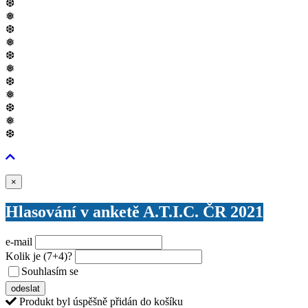
❆
❅
❆
❅
❆
❅
❆
❅
❆
❅
❆
Zavřít
×
Hlasování v anketě A.T.I.C. ČR 2021
e-mail
Kolik je
(7+4)
?
Souhlasím se
VŠEOBECNÝMI PODMÍNKAMI ANKETY O CENY
odeslat
Produkt byl úspěšně přidán do košíku