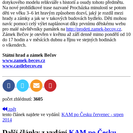
dotykového modelu relikviáře s historií a osudy tohoto předmětu.
Na nové prohlídkové trase nazvané Procházka minulostí se potom
děti ve věku 3–6 let hravým způsobem dozví, jaký je rozdíl mezi
hrady a zámky a jak se v takových budovách bydlelo. Děti mohou
navíc pomoci celý výlet naplánovat díky prvnímu dětskému webu
pro malé návštěvníky památek na
http://prodeti.zamek-becov.cz
.
Zámek Bečov je otevřen v květnu až září denně mimo pondělí od 10
do 17 hodin a v měsících dubnu a říjnu ve stejných hodinách
o víkendech.
Státní hrad a zámek Bečov
www.zamek-becov.cz
www.castlebecov.eu
počet zhlédnutí:
3605
zpět
tento článek najdete ve vydání:
KAM po Česku červenec - srpen
2014
Další články z vydání
KAM po Česku