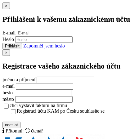
Zavřít
×
Přihlášení k vašemu zákaznickému účtu
E-mail
Heslo
Zapomněl jsem heslo
Přihlásit
Zavřít
×
Registrace vašeho zákaznického účtu
jméno a příjmení
e-mail
heslo
město
chci vystavit fakturu na firmu
Registrací účtu KAM po Česku souhlasíte se
zásady ochrany osobních údajů
odeslat
Přítomní:
čtenář