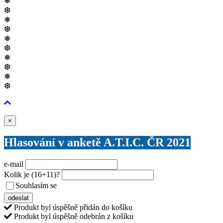
❅
❆
❅
❆
❅
❆
❅
❆
❅
❆
Zavřít
×
Hlasování v anketě A.T.I.C. ČR 2021
e-mail
Kolik je
(16+11)
?
Souhlasím se
VŠEOBECNÝMI PODMÍNKAMI ANKETY O CENY
odeslat
Produkt byl úspěšně přidán do košíku
Produkt byl úspěšně odebrán z košíku