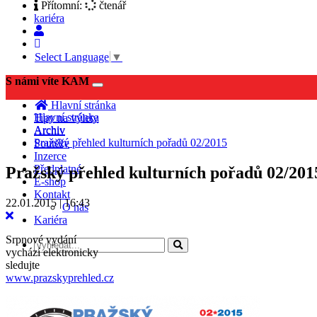
Přítomní:
čtenář
kariéra
Select Language
▼
S námi víte KAM
Toggle
navigation
Hlavní stránka
Hlavní stránka
Tipy na výlety
Archiv
Archiv
Pražský přehled kulturních pořadů 02/2015
Soutěže
Inzerce
Předplatné
Pražský přehled kulturních pořadů 02/201
E-shop
Kontakt
22.01.2015 | 16:43
O nás
Kariéra
Srpnové vydání
vychází elektronicky
sledujte
www.prazskyprehled.cz