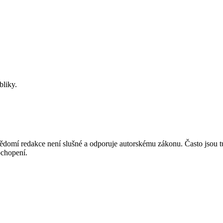
bliky.
mí redakce není slušné a odporuje autorskému zákonu. Často jsou tu zve
chopení.