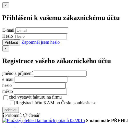
Zavřít
×
Přihlášení k vašemu zákaznickému účtu
E-mail
Heslo
Zapomněl jsem heslo
Přihlásit
Zavřít
×
Registrace vašeho zákaznického účtu
jméno a příjmení
e-mail
heslo
město
chci vystavit fakturu na firmu
Registrací účtu KAM po Česku souhlasíte se
zásady ochrany osob
odeslat
Přítomní:
čtenář
S námi máte PŘEH