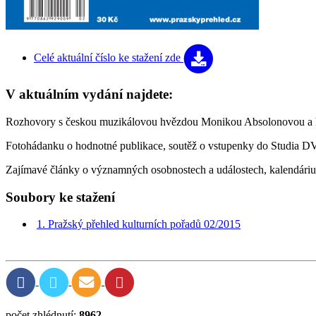
Celé aktuální číslo
ke stažení zde
V aktuálním vydání najdete:
Rozhovory s českou muzikálovou hvězdou Monikou Absolonovou a 
Fotohádanku o hodnotné publikace, soutěž o vstupenky do Studia D
Zajímavé články o významných osobnostech a událostech, kalendáriu
Soubory ke stažení
1. Pražský přehled kulturních pořadů 02/2015
počet zhlédnutí:
8962