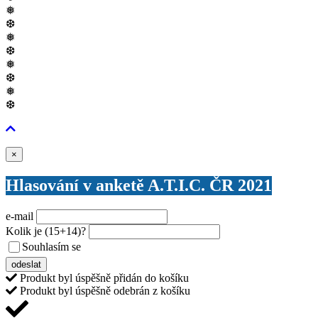
❅
❆
❅
❆
❅
❆
❅
❆
Zavřít
×
Hlasování v anketě A.T.I.C. ČR 2021
e-mail
Kolik je
(15+14)
?
Souhlasím se
VŠEOBECNÝMI PODMÍNKAMI ANKETY O CENY
odeslat
Produkt byl úspěšně přidán do košíku
Produkt byl úspěšně odebrán z košíku