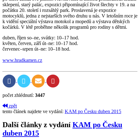
sklepení, starý palác, expozici připomínající život šlechty v 19. a na
počátku 20. století i rozsáhlý park. Proslavená je expozice
motocyklů, jedna z nejstarších svého druhu u nás. V letošním roce je
k vidění speciální výstava motokol a mopedů a výstava dětských
kočárků. V létě proběhne několik programů pro rodiny s dětmi.
duben, říjen so–ne, svátky: 10–17 hod.
květen, červen, září út–ne: 10–17 hod.
červenec–srpen út–ne: 10–18 hod.
www.hradkamen.cz
počet zhlédnutí:
3447
zpět
tento článek najdete ve vydání:
KAM po Česku duben 2015
Další články z vydání
KAM po Česku
duben 2015