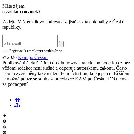
Máte zájem
o zásílání novinek?
Zadejte Vaši emailovou adresu a zajistěte si tak aktuality z České
republiky.
Registrací k newsletteru souhlasíte se
zásadami ochrany osobních údajů
© 2026
Kam po Česku.
Publikování či další šíření obsahu www stránek kampocesku.cz bez
vědomí redakce není slušné a odporuje autorskému zákonu. Často
jsou tu zveřejněny také materiály třetích stran, kde jejich další šíření
je možné pouze se souhlasem redakce KAM po Česku. Děkujeme
za pochopení.
❅
❆
❅
❆