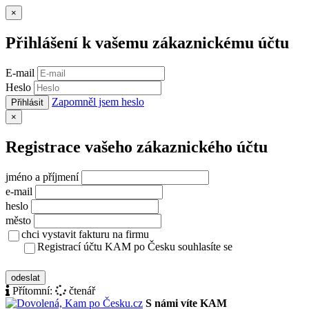
Zavřít
×
Přihlášení k vašemu zákaznickému účtu
E-mail
Heslo
Zapomněl jsem heslo
Přihlásit
Zavřít
×
Registrace vašeho zákaznického účtu
jméno a příjmení
e-mail
heslo
město
chci vystavit fakturu na firmu
Registrací účtu KAM po Česku souhlasíte se
zásady ochrany osobních údajů
odeslat
Přítomní:
čtenář
S námi víte KAM