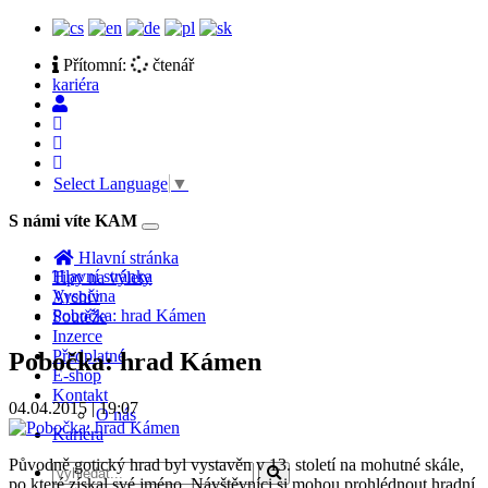
Přítomní:
čtenář
kariéra
Select Language
▼
S námi víte KAM
Toggle
navigation
Hlavní stránka
Hlavní stránka
Tipy na výlety
Vysočina
Archiv
Pobočka: hrad Kámen
Soutěže
Inzerce
Předplatné
Pobočka: hrad Kámen
E-shop
Kontakt
04.04.2015 | 19:07
O nás
Kariéra
Původně gotický hrad byl vystavěn v 13. století na mohutné skále,
po které získal své jméno. Návštěvníci si mohou prohlédnout hradní