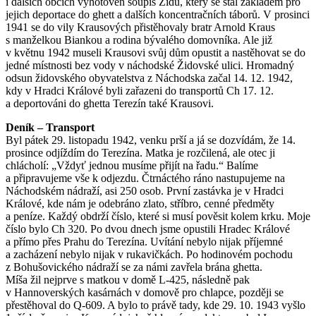
i dalších obcích vyhotoven soupis Židů, který se stal základem pro
jejich deportace do ghett a dalších koncentračních táborů. V prosinci
1941 se do vily Krausových přistěhovaly bratr Arnold Kraus
s manželkou Biankou a rodina bývalého domovníka. Ale již
v květnu 1942 museli Krausovi svůj dům opustit a nastěhovat se do
jedné místnosti bez vody v náchodské Židovské ulici. Hromadný
odsun židovského obyvatelstva z Náchodska začal 14. 12. 1942,
kdy v Hradci Králové byli zařazeni do transportů Ch 17. 12.
a deportováni do ghetta Terezín také Krausovi.
Deník – Transport
Byl pátek 29. listopadu 1942, venku prší a já se dozvídám, že 14.
prosince odjíždím do Terezína. Matka je rozčilená, ale otec ji
chlácholí: „Vždyť jednou musíme přijít na řadu.“ Balíme
a připravujeme vše k odjezdu. Čtrnáctého ráno nastupujeme na
Náchodském nádraží, asi 250 osob. První zastávka je v Hradci
Králové, kde nám je odebráno zlato, stříbro, cenné předměty
a peníze. Každý obdrží číslo, které si musí pověsit kolem krku. Moje
číslo bylo Ch 320. Po dvou dnech jsme opustili Hradec Králové
a přímo přes Prahu do Terezína. Uvítání nebylo nijak příjemné
a zacházení nebylo nijak v rukavičkách. Po hodinovém pochodu
z Bohušovického nádraží se za námi zavřela brána ghetta.
Míša žil nejprve s matkou v domě L-425, následně pak
v Hannoverských kasárnách v domově pro chlapce, později se
přestěhoval do Q-609. A bylo to právě tady, kde 29. 10. 1943 vyšlo