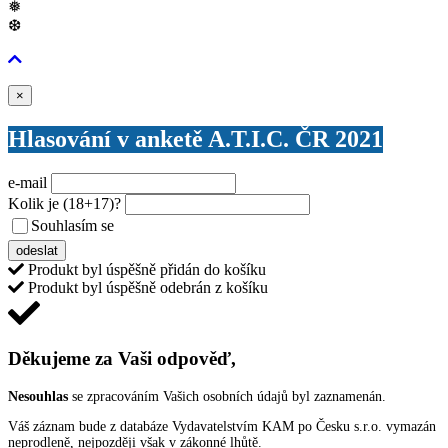
❅
❆
Zavřít
×
Hlasování v anketě A.T.I.C. ČR 2021
e-mail
Kolik je
(18+17)
?
Souhlasím se
VŠEOBECNÝMI PODMÍNKAMI ANKETY O CENY
odeslat
Produkt byl úspěšně přidán do košíku
Produkt byl úspěšně odebrán z košíku
Děkujeme za Vaši odpověď,
Nesouhlas
se zpracováním Vašich osobních údajů byl zaznamenán.
Váš záznam bude z databáze Vydavatelstvím KAM po Česku s.r.o. vymazán
neprodleně, nejpozději však v zákonné lhůtě.