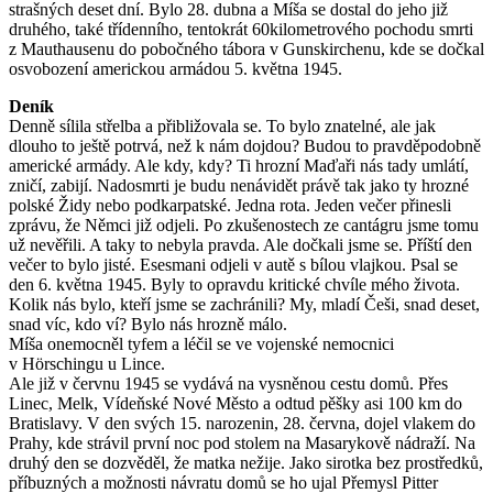
strašných deset dní. Bylo 28. dubna a Míša se dostal do jeho již
druhého, také třídenního, tentokrát 60kilometrového pochodu smrti
z Mauthausenu do pobočného tábora v Gunskirchenu, kde se dočkal
osvobození americkou armádou 5. května 1945.
Deník
Denně sílila střelba a přibližovala se. To bylo znatelné, ale jak
dlouho to ještě potrvá, než k nám dojdou? Budou to pravděpodobně
americké armády. Ale kdy, kdy? Ti hrozní Maďaři nás tady umlátí,
zničí, zabijí. Nadosmrti je budu nenávidět právě tak jako ty hrozné
polské Židy nebo podkarpatské. Jedna rota. Jeden večer přinesli
zprávu, že Němci již odjeli. Po zkušenostech ze cantágru jsme tomu
už nevěřili. A taky to nebyla pravda. Ale dočkali jsme se. Příští den
večer to bylo jisté. Esesmani odjeli v autě s bílou vlajkou. Psal se
den 6. května 1945. Byly to opravdu kritické chvíle mého života.
Kolik nás bylo, kteří jsme se zachránili? My, mladí Češi, snad deset,
snad víc, kdo ví? Bylo nás hrozně málo.
Míša onemocněl tyfem a léčil se ve vojenské nemocnici
v Hörschingu u Lince.
Ale již v červnu 1945 se vydává na vysněnou cestu domů. Přes
Linec, Melk, Vídeňské Nové Město a odtud pěšky asi 100 km do
Bratislavy. V den svých 15. narozenin, 28. června, dojel vlakem do
Prahy, kde strávil první noc pod stolem na Masarykově nádraží. Na
druhý den se dozvěděl, že matka nežije. Jako sirotka bez prostředků,
příbuzných a možnosti návratu domů se ho ujal Přemysl Pitter