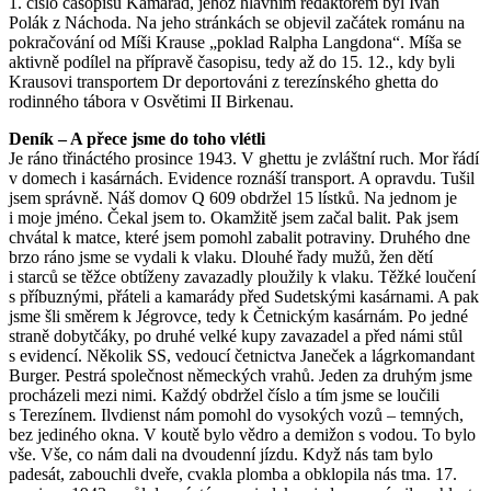
1. číslo časopisu Kamarád, jehož hlavním redaktorem byl Ivan
Polák z Náchoda. Na jeho stránkách se objevil začátek románu na
pokračování od Míši Krause „poklad Ralpha Langdona“. Míša se
aktivně podílel na přípravě časopisu, tedy až do 15. 12., kdy byli
Krausovi transportem Dr deportováni z terezínského ghetta do
rodinného tábora v Osvětimi II Birkenau.
Deník – A přece jsme do toho vlétli
Je ráno třináctého prosince 1943. V ghettu je zvláštní ruch. Mor řádí
v domech i kasárnách. Evidence roznáší transport. A opravdu. Tušil
jsem správně. Náš domov Q 609 obdržel 15 lístků. Na jednom je
i moje jméno. Čekal jsem to. Okamžitě jsem začal balit. Pak jsem
chvátal k matce, které jsem pomohl zabalit potraviny. Druhého dne
brzo ráno jsme se vydali k vlaku. Dlouhé řady mužů, žen dětí
i starců se těžce obtíženy zavazadly ploužily k vlaku. Těžké loučení
s příbuznými, přáteli a kamarády před Sudetskými kasárnami. A pak
jsme šli směrem k Jégrovce, tedy k Četnickým kasárnám. Po jedné
straně dobytčáky, po druhé velké kupy zavazadel a před námi stůl
s evidencí. Několik SS, vedoucí četnictva Janeček a lágrkomandant
Burger. Pestrá společnost německých vrahů. Jeden za druhým jsme
procházeli mezi nimi. Každý obdržel číslo a tím jsme se loučili
s Terezínem. Ilvdienst nám pomohl do vysokých vozů – temných,
bez jediného okna. V koutě bylo vědro a demižon s vodou. To bylo
vše. Vše, co nám dali na dvoudenní jízdu. Když nás tam bylo
padesát, zabouchli dveře, cvakla plomba a obklopila nás tma. 17.