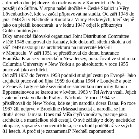
a druhého dne jej dovezl do ozdravovny v Kamenici u Prahy,
později do Štiřína. V srpnu našel útočiště v České Skalici u Věry
Lövenbachové, kde se začal připravovat na studia. Od září 1945 do
jara 1948 žil v Náchodě u Rudolfa a Vilmy Beckových, kteří stejně
jako on přežili koncentrák, a v lednu 1947 odjel k příbuzným
Goldschmidovým.
Díky americké židovské organizaci Joint Distribution Committee
v létě 1948 emigroval do Kanady, kde dokončil střední školu a od
září 1949 nastoupil na architekturu na univerzitě McGill
v Montrealu. V září 1951 se přestěhoval do domu bratrance
Františka Krause v americkém New Jersey, pokračoval ve studiu na
Columbia University v New Yorku a po absolutoriu v roce 1955
pracoval jako architekt.
Od září 1957 do června 1958 podnikl studijní cestu po Evropě. Jako
architekt pracoval od října 1959 do dubna 1964 v Londýně a poté
v Ženevě. Tady se také seznámil se studentkou medicíny Ilanou
Eppensteinovou se kterou se v květnu 1963 v Tel Avivu vzali. Jejich
svatební cesta vedla do Prahy a Náchoda. V roce 1964 se
přistěhovali do New Yorku, kde se jim narodila dcera Dana. Po roce
1967 žili nejprve v Brookline (Massachusetts) a narodila se jim
druhá dcera Tamara. Dnes má Míša čtyři vnoučata, pracuje jako
architekt a s manželkou rádi cestují. O své zážitky z doby nacistické
okupace, zapsané s emocemi kluka, se rozhodl podělit až ve svých
81 letech. A proč si je zaznamenal? Nechtěl zapomenout!