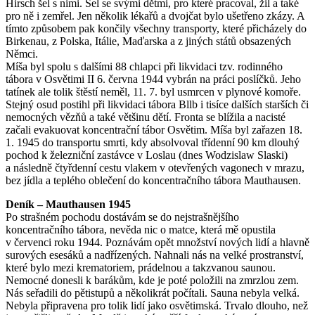
Hirsch šel s nimi. Šel se svými dětmi, pro které pracoval, žil a také
pro ně i zemřel. Jen několik lékařů a dvojčat bylo ušetřeno zkázy. A
tímto způsobem pak končily všechny transporty, které přicházely do
Birkenau, z Polska, Itálie, Maďarska a z jiných států obsazených
Němci.
Míša byl spolu s dalšími 88 chlapci při likvidaci tzv. rodinného
tábora v Osvětimi II 6. června 1944 vybrán na práci poslíčků. Jeho
tatínek ale tolik štěstí neměl, 11. 7. byl usmrcen v plynové komoře.
Stejný osud postihl při likvidaci tábora Bllb i tisíce dalších starších či
nemocných vězňů a také většinu dětí. Fronta se blížila a nacisté
začali evakuovat koncentrační tábor Osvětim. Míša byl zařazen 18.
1. 1945 do transportu smrti, kdy absolvoval třídenní 90 km dlouhý
pochod k železniční zastávce v Loslau (dnes Wodzislaw Slaski)
a následně čtyřdenní cestu vlakem v otevřených vagonech v mrazu,
bez jídla a teplého oblečení do koncentračního tábora Mauthausen.
Deník – Mauthausen 1945
Po strašném pochodu dostávám se do nejstrašnějšího
koncentračního tábora, nevěda nic o matce, která mě opustila
v červenci roku 1944. Poznávám opět množství nových lidí a hlavně
surových esesáků a nadřízených. Nahnali nás na velké prostranství,
které bylo mezi krematoriem, prádelnou a takzvanou saunou.
Nemocné donesli k barákům, kde je poté položili na zmrzlou zem.
Nás seřadili do pětistupů a několikrát počítali. Sauna nebyla velká.
Nebyla připravena pro tolik lidí jako osvětimská. Trvalo dlouho, než