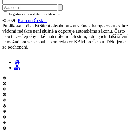
Registrací k newsletteru souhlasíte se
zásadami ochrany osobních údajů
© 2026
Kam po Česku.
Publikování či další šíření obsahu www stránek kampocesku.cz bez
vědomí redakce není slušné a odporuje autorskému zákonu. Často
jsou tu zveřejněny také materiály třetích stran, kde jejich další šíření
je možné pouze se souhlasem redakce KAM po Česku. Děkujeme
za pochopení.
❅
❆
❅
❆
❅
❆
❅
❆
❅
❆