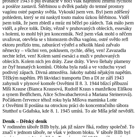
prosince 1943 o půl dvanácté v noci vlak najednou zmírnil rychlost
a posléze zastavil. Štěrbinou u dvířek padaly do temné prostory
vagónu ostré paprsky světla. Vykoukl jsem ven. Byl jsem zděšený
pohledem, který se mi naskytl touto malou úzkou štěrbinou. Viděl
jsem tolik, že jsem zbledl a mráz mi běžel po zádech. Tak málo jsem
viděl, a přece tolik. Dráty, vězně v pruhovaných oblecích, essesáky
s holemi, to mohl být jen koncentrák. Než jsem však mohl o něčem
uvažovat, otevřela se s hlomozem dvířka vagónu, ostré světlo refl
ektoru prořízlo tmu, zaburácel výstřel a několik hlasů zařvalo
německy – všichni ven, poklusem, rychle, dělej, ven! Zavazadla
nechte ležet, ven! Kolem samí esesáci a muži v pruhovaných
oblecích. Kolem nich jen dráty. Zase dráty. Vlevo šlehaly plameny
ze čtyř hranatých komínů. Obloha byla rudá a ve vzduchu vysel
podivný zápach. Divná atmosféra. Jakoby nabitá nějakým napětím.
Těžkým napětím. Při likvidaci transportu Dm a Dl ze září 1943
zahynuli v plynové komoře Osvětimi II 8. 3. 1944 blízcí příbuzní
Míši Krause (Bianca Krausová, Rudolf Kraus s manželkou Eliškou
a synem Bedřichem, Alice Schwabacherová a Mariana Steinerová).
Počátkem července téhož roku byla Míšova maminka Lotte
z Osvětimi II poslána na otrockou práci do koncentračního tábora
Stutthof u Gdaňska, kde 8. 1. 1945 umírá. To ale Míša ještě nevěděl.
Deník – Dětský deník
V rodinném táboře BIIb byly, jak již název říká, rodiny společně. To
značí v jednom táboře, ne však v jednom bloku. V táboře BIIb byl