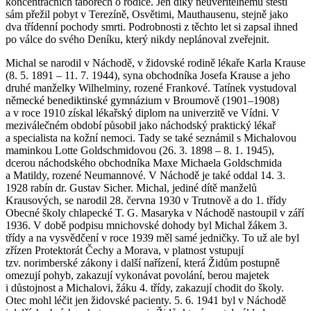
koncentračních táborech o rodiče. Jen díky neuvěřitelnému štěstí
sám přežil pobyt v Terezíně, Osvětimi, Mauthausenu, stejně jako
dva třídenní pochody smrti. Podrobnosti z těchto let si zapsal ihned
po válce do svého Deníku, který nikdy neplánoval zveřejnit.
Michal se narodil v Náchodě, v židovské rodině lékaře Karla Krause
(8. 5. 1891 – 11. 7. 1944), syna obchodníka Josefa Krause a jeho
druhé manželky Wilhelminy, rozené Frankové. Tatínek vystudoval
německé benediktinské gymnázium v Broumově (1901–1908)
a v roce 1910 získal lékařský diplom na univerzitě ve Vídni. V
meziválečném období působil jako náchodský praktický lékař
a specialista na kožní nemoci. Tady se také seznámil s Michalovou
maminkou Lotte Goldschmidovou (26. 3. 1898 – 8. 1. 1945),
dcerou náchodského obchodníka Maxe Michaela Goldschmida
a Matildy, rozené Neumannové. V Náchodě je také oddal 14. 3.
1928 rabín dr. Gustav Sicher. Michal, jediné dítě manželů
Krausových, se narodil 28. června 1930 v Trutnově a do 1. třídy
Obecné školy chlapecké T. G. Masaryka v Náchodě nastoupil v září
1936. V době podpisu mnichovské dohody byl Michal žákem 3.
třídy a na vysvědčení v roce 1939 měl samé jedničky. To už ale byl
zřízen Protektorát Čechy a Morava, v platnost vstupují
tzv. norimberské zákony i další nařízení, která Židům postupně
omezují pohyb, zakazují vykonávat povolání, berou majetek
i důstojnost a Michalovi, žáku 4. třídy, zakazují chodit do školy.
Otec mohl léčit jen židovské pacienty. 5. 6. 1941 byl v Náchodě