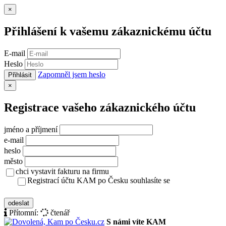
Zavřít
×
Přihlášení k vašemu zákaznickému účtu
E-mail
Heslo
Zapomněl jsem heslo
Přihlásit
Zavřít
×
Registrace vašeho zákaznického účtu
jméno a příjmení
e-mail
heslo
město
chci vystavit fakturu na firmu
Registrací účtu KAM po Česku souhlasíte se
zásady ochrany osobních údajů
odeslat
Přítomní:
čtenář
S námi víte KAM