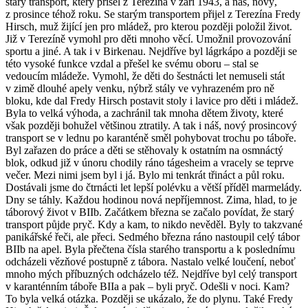
starý transport, který přišel z Terezína v září 1943, a náš, nový,
z prosince téhož roku. Se starým transportem přijel z Terezína Fredy
Hirsch, muž žijící jen pro mládež, pro kterou později položil život.
Již v Terezíně vymohl pro děti mnoho věcí. Umožnil provozování
sportu a jiné. A tak i v Birkenau. Nejdříve byl lágrkápo a později se
této vysoké funkce vzdal a přešel ke svému oboru – stal se
vedoucím mládeže. Vymohl, že děti do šestnácti let nemuseli stát
v zimě dlouhé apely venku, nýbrž stály ve vyhrazeném pro ně
bloku, kde dal Fredy Hirsch postavit stoly i lavice pro děti i mládež.
Byla to velká výhoda, a zachránil tak mnoha dětem životy, které
však později bohužel většinou ztratily. A tak i náš, nový prosincový
transport se v lednu po karanténě směl pohybovat trochu po táboře.
Byl zařazen do práce a děti se stěhovaly k ostatním na osmnáctý
blok, odkud již v únoru chodily ráno tágesheim a vracely se teprve
večer. Mezi nimi jsem byl i já. Bylo mi tenkrát třináct a půl roku.
Dostávali jsme do čtrnácti let lepší polévku a větší příděl marmelády.
Dny se táhly. Každou hodinou nová nepříjemnost. Zima, hlad, to je
táborový život v BIIb. Začátkem března se začalo povídat, že starý
transport půjde pryč. Kdy a kam, to nikdo nevěděl. Byly to takzvané
panikářské řeči, ale přeci. Sedmého března ráno nastoupil celý tábor
BIIb na apel. Byla přečtena čísla starého transportu a k poslednímu
odcházeli vězňové postupně z tábora. Nastalo velké loučení, neboť
mnoho mých příbuzných odcházelo též. Nejdříve byl celý transport
v karanténním táboře BIIa a pak – byli pryč. Odešli v noci. Kam?
To byla velká otázka. Později se ukázalo, že do plynu. Také Fredy