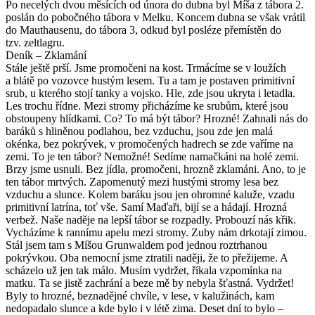
Po necelých dvou měsících od února do dubna byl Míša z tábora 2.
poslán do pobočného tábora v Melku. Koncem dubna se však vrátil
do Mauthausenu, do tábora 3, odkud byl posléze přemístěn do
tzv. zeltlagru.
Deník – Zklamání
Stále ještě prší. Jsme promočeni na kost. Trmácíme se v loužích
a blátě po vozovce hustým lesem. Tu a tam je postaven primitivní
srub, u kterého stojí tanky a vojsko. Hle, zde jsou ukryta i letadla.
Les trochu řídne. Mezi stromy přicházíme ke srubům, které jsou
obstoupeny hlídkami. Co? To má být tábor? Hrozné! Zahnali nás do
baráků s hliněnou podlahou, bez vzduchu, jsou zde jen malá
okénka, bez pokrývek, v promočených hadrech se zde vaříme na
zemi. To je ten tábor? Nemožné! Sedíme namačkáni na holé zemi.
Brzy jsme usnuli. Bez jídla, promočeni, hrozně zklamáni. Ano, to je
ten tábor mrtvých. Zapomenutý mezi hustými stromy lesa bez
vzduchu a slunce. Kolem baráku jsou jen ohromné kaluže, vzadu
primitivní latrína, toť vše. Samí Maďaři, bijí se a hádají. Hrozná
verbež. Naše naděje na lepší tábor se rozpadly. Probouzí nás křik.
Vycházíme k rannímu apelu mezi stromy. Zuby nám drkotají zimou.
Stál jsem tam s Míšou Grunwaldem pod jednou roztrhanou
pokrývkou. Oba nemocní jsme ztratili naději, že to přežijeme. A
scházelo už jen tak málo. Musím vydržet, říkala vzpomínka na
matku. Ta se jistě zachrání a beze mě by nebyla šťastná. Vydržet!
Byly to hrozné, beznadějné chvíle, v lese, v kalužinách, kam
nedopadalo slunce a kde bylo i v létě zima. Deset dní to bylo –