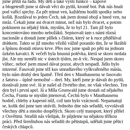
jsme přišli na řadu. My děti a také vyšší funkce – kápové
a blogetestři jsme si dávali věci do pytlů, kromě bot. Pak nás hnali
pod vařící sprchy. Za pět minut ven, každému hodili spodky nebo
košili. Rozdával to jeden Čech, tak jsem dostal obojí a hned ven, na
mráz. Čekali jsme asi dvacet minut, než nás bylo dvacet, a potom
poklusem na nějaký blok, myslím, že to byl 21. Tam již bylo
koncentrováno mnoho nebožáků. Sepisovali tam s námi různá
nacionále a dostali jsme plíšek s číslem, který se k ruce přidělával
drátkem. Takto se již mnoho vězňů vážně poranilo tím, že se škrábli
a špínou dostali otravu krve. Přes noc jsme spali po pěti na jednom
úzkém kavalci. K večeři byla hnusná polévka, která se skoro nedala
jíst. Ale my neměli nic v ústech týden, ne-li víc. Nespal jsem skoro
vůbec, neboť jsem musel dávat pozor, abych nespadl. Jídlo bylo
mizerné. Fasovali jsme též kus smradlavého vyškvařeného másla,
bylo nám druhý den špatně. Třetí den v Mauthausenu se fasovalo
z šatstva – úplně nemožné – drel. My, kteří jsme je dávali do pytlů,
dostávali jsme své. Já je našel až čtvrtého dne, ne však všechno. Ten
den byl i první apel. Já a Míša Grunwald jsme dostali od nějakého
Čecha, Franta se myslím jmenoval, Čechů bylo v Mauthausenu
hodně, chleby a kapesní nůž, což tam bylo vzácností. Nepamatuji
se, kolik dní jsme tam strávili. Jednoho dne nás seřadili, vyvolávali
všechny děti a mnoho dospělých. Skoro celý transport, který přišel
z Osvětimi. Strašili nás všelijak, že půjdeme na nějakou těžkou
práci. Před šrenštubou nás seřadili do pětistupů, udělali jsme pětici
českých chlapců.