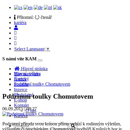
Přítomní:
čtenář
kariéra
Select Language
▼
S námi víte KAM
Toggle
navigation
Hlavní stránka
Hlavní stránka
Tipy na výlety
Ústecký
Archiv
Podzimní toulky Chomutovem
Soutěže
Inzerce
Předplatné
Podzimní toulky Chomutovem
E-shop
Kontakt
06.09.2015 | 08:27
O nás
Kariéra
Podzimní příroda svou krásou přímo vybízí k rodinným výletům,
výšlapům či procházkám. Chomutovské podhůří Krušných hor je