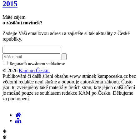
2015
Máte zájem
o zásílání novinek?
Zadejte Vaši emailovou adresu a zajistěte si tak aktuality z České
republiky.
Registrací k newsletteru souhlasíte se
zásadami ochrany osobních údajů
© 2026
Kam po Česku.
Publikování či další šíření obsahu www stránek kampocesku.cz bez
vědomí redakce není slušné a odporuje autorskému zákonu. Často
jsou tu zveřejněny také materiály třetích stran, kde jejich další šíření
je možné pouze se souhlasem redakce KAM po Česku. Děkujeme
za pochopení.
❅
❆