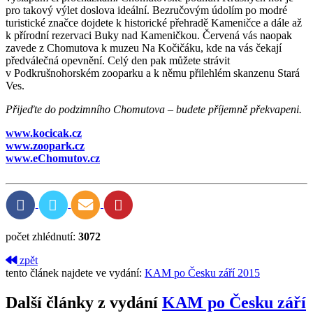
pro takový výlet doslova ideální. Bezručovým údolím po modré
turistické značce dojdete k historické přehradě Kameničce a dále až
k přírodní rezervaci Buky nad Kameničkou. Červená vás naopak
zavede z Chomutova k muzeu Na Kočičáku, kde na vás čekají
předválečná opevnění. Celý den pak můžete strávit
v Podkrušnohorském zooparku a k němu přilehlém skanzenu Stará
Ves.
Přijeďte do podzimního Chomutova – budete příjemně překvapeni.
www.kocicak.cz
www.zoopark.cz
www.eChomutov.cz
počet zhlédnutí:
3072
zpět
tento článek najdete ve vydání:
KAM po Česku září 2015
Další články z vydání
KAM po Česku září