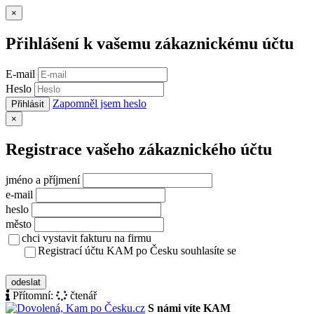
Zavřít
×
Přihlášení k vašemu zákaznickému účtu
E-mail
Heslo
Zapomněl jsem heslo
Přihlásit
Zavřít
×
Registrace vašeho zákaznického účtu
jméno a příjmení
e-mail
heslo
město
chci vystavit fakturu na firmu
Registrací účtu KAM po Česku souhlasíte se
zásady ochrany osobních údajů
odeslat
Přítomní:
čtenář
S námi víte KAM