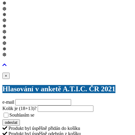
❅
❆
❅
❆
❅
❆
❅
❆
❅
❆
Zavřít
×
Hlasování v anketě A.T.I.C. ČR 2021
e-mail
Kolik je
(18+13)
?
Souhlasím se
VŠEOBECNÝMI PODMÍNKAMI ANKETY O CENY
odeslat
Produkt byl úspěšně přidán do košíku
Produkt byl úspěšně odebrán z košíku