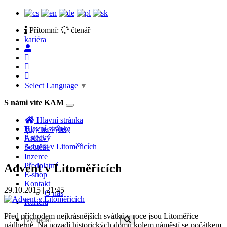
Přítomní:
čtenář
kariéra
Select Language
▼
S námi víte KAM
Toggle
navigation
Hlavní stránka
Hlavní stránka
Tipy na výlety
Ústecký
Archiv
Advent v Litoměřicích
Soutěže
Inzerce
Předplatné
Advent v Litoměřicích
E-shop
Kontakt
29.10.2015 | 21:45
O nás
Kariéra
Před příchodem nejkrásnějších svátků v roce jsou Litoměřice
nádherné. Na pozadí historických domů kolem náměstí se počátkem