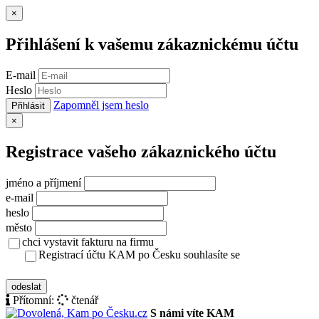
Zavřít
×
Přihlášení k vašemu zákaznickému účtu
E-mail
Heslo
Zapomněl jsem heslo
Přihlásit
Zavřít
×
Registrace vašeho zákaznického účtu
jméno a příjmení
e-mail
heslo
město
chci vystavit fakturu na firmu
Registrací účtu KAM po Česku souhlasíte se
zásady ochrany osobních údajů
odeslat
Přítomní:
čtenář
S námi víte KAM