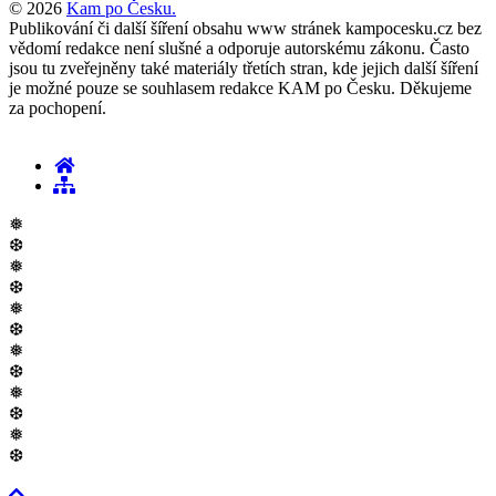
© 2026
Kam po Česku.
Publikování či další šíření obsahu www stránek kampocesku.cz bez
vědomí redakce není slušné a odporuje autorskému zákonu. Často
jsou tu zveřejněny také materiály třetích stran, kde jejich další šíření
je možné pouze se souhlasem redakce KAM po Česku. Děkujeme
za pochopení.
❅
❆
❅
❆
❅
❆
❅
❆
❅
❆
❅
❆