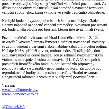
prosince objevují stánky s nejrůznějšími vánočními pochutinami. Za
účasti mnoha obyvatel i turistů je každoročně slavnostně rozsvícen
vánoční strom, jehož krása vynikne ve světle tradičního ohňostroje.
Nechybí hudební vystoupení místních škol a mateřských školek
a dětmi nápaditě ozdobené vánoční stromečky. Novinkou pro letošní
rok bude umělá plocha pro bruslení, kterou jistě uvítají malí i velcí.
Pozadu tradičně nezůstane ani Hrad Litoměřice, kde se 12. 12.
uskuteční Adventní jarmark řemesel a ručních dovedností. Prostory
se zaplní vůněmi a barvami a akce nabídne zábavu pro celou rodinu.
Náš tip: Než se přiblíží advent, mohou si dospělí užít ještě jednu
akci, navazující na české tradice. Tou je žehnání svatomartinským
vínům a s ním spojená volná ochutnávka (11. 11.). Ve sklepních
prostorách litoměřického hradu budou kromě vín připraveny
pochoutky jako sýry, paštiky nebo šunka od kosti. Za doprovodu
reprodukované hudby bude možno posedět v Hradní restauraci
a degustační místnosti a vychutnat si příjemný podzimní den.
Více na:
www.hradlitomerice.cz
www.litomerice-info.cz