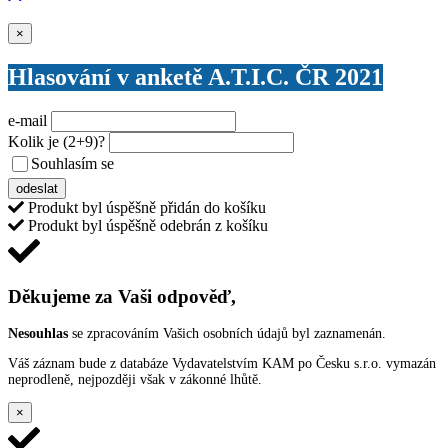
Zavřít
×
Hlasování v anketě A.T.I.C. ČR 2021
e-mail
Kolik je
(2+9)
?
Souhlasím se
VŠEOBECNÝMI PODMÍNKAMI ANKETY O CENY
odeslat
Produkt byl úspěšně přidán do košíku
Produkt byl úspěšně odebrán z košíku
Děkujeme za Vaši odpověď,
Nesouhlas
se zpracováním Vašich osobních údajů byl zaznamenán.
Váš záznam bude z databáze Vydavatelstvím KAM po Česku s.r.o. vymazán
neprodleně, nejpozději však v zákonné lhůtě.
×