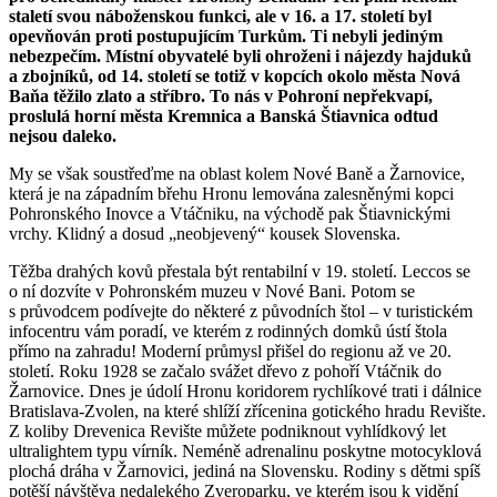
staletí svou náboženskou funkci, ale v 16. a 17. století byl
opevňován proti postupujícím Turkům. Ti nebyli jediným
nebezpečím. Místní obyvatelé byli ohroženi i nájezdy hajduků
a zbojníků, od 14. století se totiž v kopcích okolo města Nová
Baňa těžilo zlato a stříbro. To nás v Pohroní nepřekvapí,
proslulá horní města Kremnica a Banská Štiavnica odtud
nejsou daleko.
My se však soustřeďme na oblast kolem Nové Baně a Žarnovice,
která je na západním břehu Hronu lemována zalesněnými kopci
Pohronského Inovce a Vtáčniku, na východě pak Štiavnickými
vrchy. Klidný a dosud „neobjevený“ kousek Slovenska.
Těžba drahých kovů přestala být rentabilní v 19. století. Leccos se
o ní dozvíte v Pohronském muzeu v Nové Bani. Potom se
s průvodcem podívejte do některé z původních štol – v turistickém
infocentru vám poradí, ve kterém z rodinných domků ústí štola
přímo na zahradu! Moderní průmysl přišel do regionu až ve 20.
století. Roku 1928 se začalo svážet dřevo z pohoří Vtáčnik do
Žarnovice. Dnes je údolí Hronu koridorem rychlíkové trati i dálnice
Bratislava-Zvolen, na které shlíží zřícenina gotického hradu Revište.
Z koliby Drevenica Revište můžete podniknout vyhlídkový let
ultralightem typu vírník. Neméně adrenalinu poskytne motocyklová
plochá dráha v Žarnovici, jediná na Slovensku. Rodiny s dětmi spíš
potěší návštěva nedalekého Zveroparku, ve kterém jsou k vidění