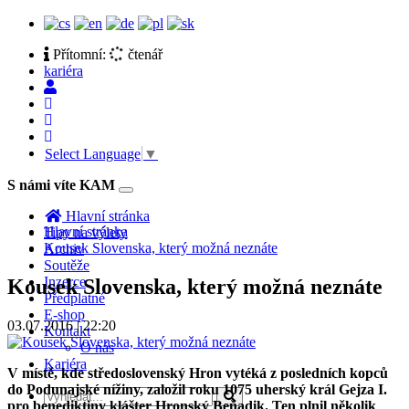
Přítomní:
čtenář
kariéra
Select Language
▼
S námi víte KAM
Toggle
navigation
Hlavní stránka
Hlavní stránka
Tipy na výlety
Kousek Slovenska, který možná neznáte
Archiv
Soutěže
Inzerce
Kousek Slovenska, který možná neznáte
Předplatné
E-shop
03.07.2016 | 22:20
Kontakt
O nás
Kariéra
V místě, kde středoslovenský Hron vytéká z posledních kopců
do Podunajské nížiny, založil roku 1075 uherský král Gejza I.
pro benediktiny klášter Hronský Beňadik. Ten plnil několik