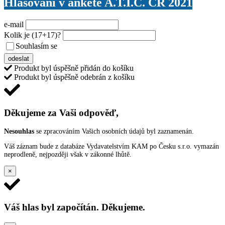
Hlasování v anketě A.T.I.C. ČR 2021
e-mail
Kolik je
(17+17)
?
Souhlasím se
VŠEOBECNÝMI PODMÍNKAMI ANKETY O CENY
odeslat
Produkt byl úspěšně přidán do košíku
Produkt byl úspěšně odebrán z košíku
Děkujeme za Vaši odpověď,
Nesouhlas
se zpracováním Vašich osobních údajů byl zaznamenán.
Váš záznam bude z databáze Vydavatelstvím KAM po Česku s.r.o. vymazán
neprodleně, nejpozději však v zákonné lhůtě.
×
Váš hlas byl započítán. Děkujeme.