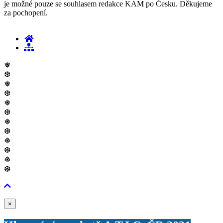
je možné pouze se souhlasem redakce KAM po Česku. Děkujeme
za pochopení.
❅
❆
❅
❆
❅
❆
❅
❆
❅
❆
❅
❆
Zavřít
×