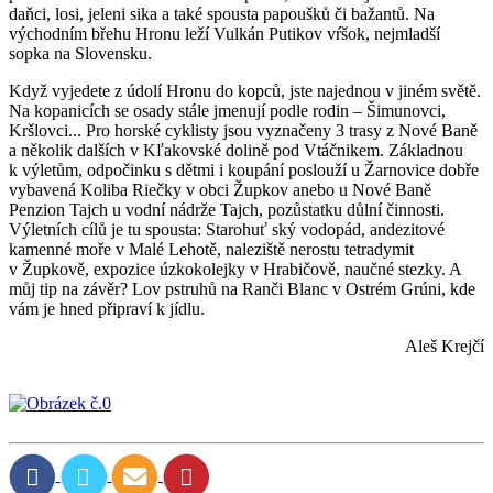
daňci, losi, jeleni sika a také spousta papoušků či bažantů. Na
východním břehu Hronu leží Vulkán Putikov vŕšok, nejmladší
sopka na Slovensku.
Když vyjedete z údolí Hronu do kopců, jste najednou v jiném světě.
Na kopanicích se osady stále jmenují podle rodin – Šimunovci,
Kršlovci... Pro horské cyklisty jsou vyznačeny 3 trasy z Nové Baně
a několik dalších v Kľakovské dolině pod Vtáčnikem. Základnou
k výletům, odpočinku s dětmi i koupání poslouží u Žarnovice dobře
vybavená Koliba Riečky v obci Župkov anebo u Nové Baně
Penzion Tajch u vodní nádrže Tajch, pozůstatku důlní činnosti.
Výletních cílů je tu spousta: Starohuť ský vodopád, andezitové
kamenné moře v Malé Lehotě, naleziště nerostu tetradymit
v Župkově, expozice úzkokolejky v Hrabičově, naučné stezky. A
můj tip na závěr? Lov pstruhů na Ranči Blanc v Ostrém Grúni, kde
vám je hned připraví k jídlu.
Aleš Krejčí