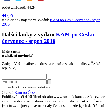
počet zhlédnutí:
4429
zpět
tento článek najdete ve vydání:
KAM po Česku červenec - srpen
2016
Další články z vydání
KAM po Česku
červenec - srpen 2016
Máte zájem
o zásílání novinek?
Zadejte Vaši emailovou adresu a zajistěte si tak aktuality z České
republiky.
Registrací k newsletteru souhlasíte se
zásadami ochrany osobních údajů
© 2026
Kam po Česku.
Publikování či další šíření obsahu www stránek kampocesku.cz bez
vědomí redakce není slušné a odporuje autorskému zákonu. Často
jsou tu zveřejněny také materiály třetích stran, kde jejich další šíření