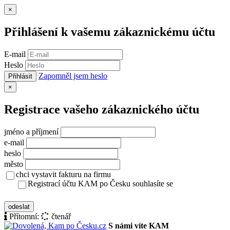
Zavřít
×
Přihlášení k vašemu zákaznickému účtu
E-mail
Heslo
Zapomněl jsem heslo
Přihlásit
Zavřít
×
Registrace vašeho zákaznického účtu
jméno a příjmení
e-mail
heslo
město
chci vystavit fakturu na firmu
Registrací účtu KAM po Česku souhlasíte se
zásady ochrany osobních údajů
odeslat
Přítomní:
čtenář
S námi víte KAM