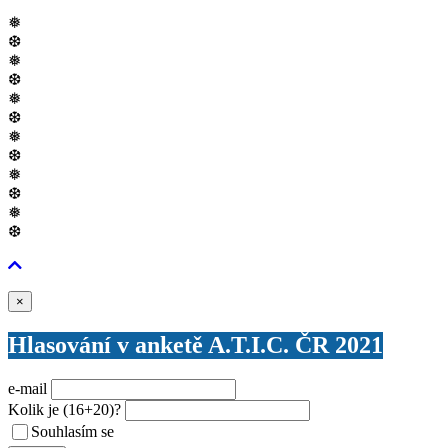
❅
❆
❅
❆
❅
❆
❅
❆
❅
❆
❅
❆
Zavřít
×
Hlasování v anketě A.T.I.C. ČR 2021
e-mail
Kolik je
(16+20)
?
Souhlasím se
VŠEOBECNÝMI PODMÍNKAMI ANKETY O CENY