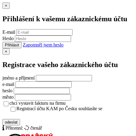
Zavřít
×
Přihlášení k vašemu zákaznickému účtu
E-mail
Heslo
Zapomněl jsem heslo
Přihlásit
Zavřít
×
Registrace vašeho zákaznického účtu
jméno a příjmení
e-mail
heslo
město
chci vystavit fakturu na firmu
Registrací účtu KAM po Česku souhlasíte se
zásady ochrany osobních údajů
odeslat
Přítomní:
čtenář