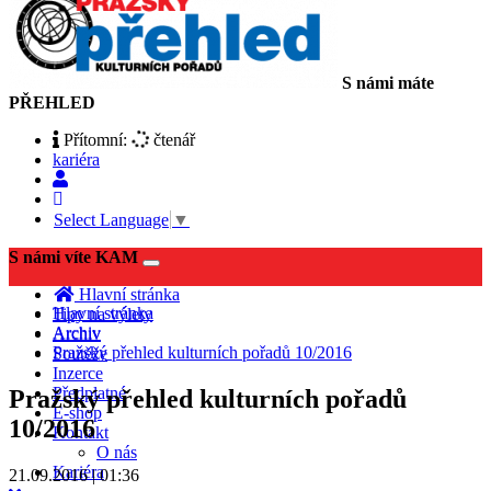
S námi máte
PŘEHLED
Přítomní:
čtenář
kariéra
Select Language
▼
S námi víte KAM
Toggle
navigation
Hlavní stránka
Hlavní stránka
Tipy na výlety
Archiv
Archiv
Pražský přehled kulturních pořadů 10/2016
Soutěže
Inzerce
Předplatné
Pražský přehled kulturních pořadů
E-shop
10/2016
Kontakt
O nás
Kariéra
21.09.2016 | 01:36