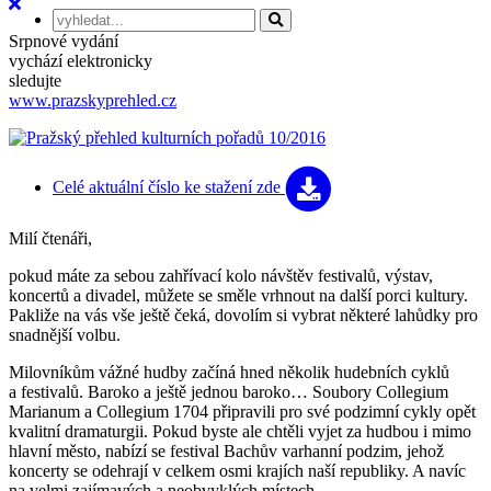
Srpnové vydání
vychází elektronicky
sledujte
www.prazskyprehled.cz
Celé aktuální číslo
ke stažení zde
Milí čtenáři,
pokud máte za sebou zahřívací kolo návštěv festivalů, výstav,
koncertů a divadel, můžete se směle vrhnout na další porci kultury.
Pakliže na vás vše ještě čeká, dovolím si vybrat některé lahůdky pro
snadnější volbu.
Milovníkům vážné hudby začíná hned několik hudebních cyklů
a festivalů. Baroko a ještě jednou baroko… Soubory Collegium
Marianum a Collegium 1704 připravili pro své podzimní cykly opět
kvalitní dramaturgii. Pokud byste ale chtěli vyjet za hudbou i mimo
hlavní město, nabízí se festival Bachův varhanní podzim, jehož
koncerty se odehrají v celkem osmi krajích naší republiky. A navíc
na velmi zajímavých a neobvyklých místech.