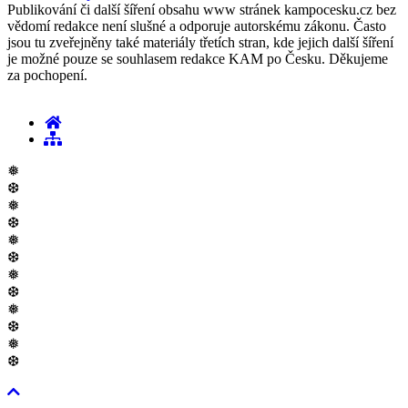
Publikování či další šíření obsahu www stránek kampocesku.cz bez
vědomí redakce není slušné a odporuje autorskému zákonu. Často
jsou tu zveřejněny také materiály třetích stran, kde jejich další šíření
je možné pouze se souhlasem redakce KAM po Česku. Děkujeme
za pochopení.
❅
❆
❅
❆
❅
❆
❅
❆
❅
❆
❅
❆