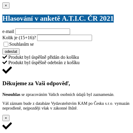
Zavřít
×
Hlasování v anketě A.T.I.C. ČR 2021
e-mail
Kolik je
(15+16)
?
Souhlasím se
VŠEOBECNÝMI PODMÍNKAMI ANKETY O CENY
odeslat
Produkt byl úspěšně přidán do košíku
Produkt byl úspěšně odebrán z košíku
Děkujeme za Vaši odpověď,
Nesouhlas
se zpracováním Vašich osobních údajů byl zaznamenán.
Váš záznam bude z databáze Vydavatelstvím KAM po Česku s.r.o. vymazán
neprodleně, nejpozději však v zákonné lhůtě.
×