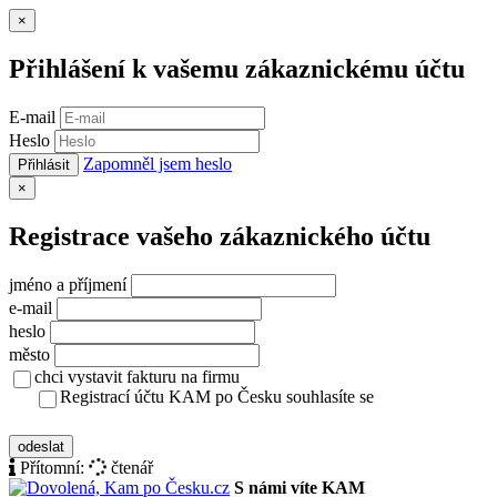
Zavřít
×
Přihlášení k vašemu zákaznickému účtu
E-mail
Heslo
Zapomněl jsem heslo
Přihlásit
Zavřít
×
Registrace vašeho zákaznického účtu
jméno a příjmení
e-mail
heslo
město
chci vystavit fakturu na firmu
Registrací účtu KAM po Česku souhlasíte se
zásady ochrany osobních údajů
odeslat
Přítomní:
čtenář
S námi víte KAM