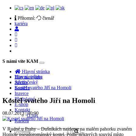
Přítomní:
čtenář
kariéra
S námi víte KAM
Toggle
navigation
Hlavní stránka
Hlavní stránka
Tipy na výlety
Středočeský
Archiv
Kostel svatého Jiří na Homoli
Soutěže
Inzerce
Předplatné
Kostel svatého Jiří na Homoli
E-shop
Kontakt
08.07.2013 | 00:00
O nás
Kariéra
V Rudné u Prahy – Dušníkách najdeme na malém pahorku zvaném
Homole pseudorománský kostel. Podle některých souvisí místo