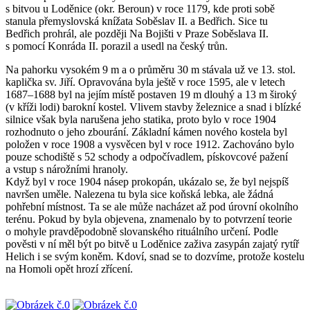
s bitvou u Loděnice (okr. Beroun) v roce 1179, kde proti sobě
stanula přemyslovská knížata Soběslav II. a Bedřich. Sice tu
Bedřich prohrál, ale později Na Bojišti v Praze Soběslava II.
s pomocí Konráda II. porazil a usedl na český trůn.
Na pahorku vysokém 9 m a o průměru 30 m stávala už ve 13. stol.
kaplička sv. Jiří. Opravována byla ještě v roce 1595, ale v letech
1687–1688 byl na jejím místě postaven 19 m dlouhý a 13 m široký
(v kříži lodi) barokní kostel. Vlivem stavby železnice a snad i blízké
silnice však byla narušena jeho statika, proto bylo v roce 1904
rozhodnuto o jeho zbourání. Základní kámen nového kostela byl
položen v roce 1908 a vysvěcen byl v roce 1912. Zachováno bylo
pouze schodiště s 52 schody a odpočívadlem, pískovcové pažení
a vstup s nárožními hranoly.
Když byl v roce 1904 násep prokopán, ukázalo se, že byl nejspíš
navršen uměle. Nalezena tu byla sice koňská lebka, ale žádná
pohřební místnost. Ta se ale může nacházet až pod úrovní okolního
terénu. Pokud by byla objevena, znamenalo by to potvrzení teorie
o mohyle pravděpodobně slovanského rituálního určení. Podle
pověsti v ní měl být po bitvě u Loděnice zaživa zasypán zajatý rytíř
Helich i se svým koněm. Kdoví, snad se to dozvíme, protože kostelu
na Homoli opět hrozí zřícení.