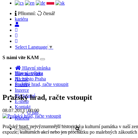
Přítomní:
čtenář
kariéra
Select Language
▼
S námi víte KAM
Toggle
navigation
Hlavní stránka
Hlavní stránka
Tipy na výlety
Hl. město Praha
Archiv
Pražský hrad, račte vstoupit
Soutěže
Inzerce
Předplatné
Pražský hrad, račte vstoupit
E-shop
Kontakt
08.07.2013 | 00:00
O nás
Kariéra
Pražský hrad, nejvýznamnější historická a kulturní památka v naší ze
expozic, kulturních akcí nebo jen procházku po malebných zákoutích