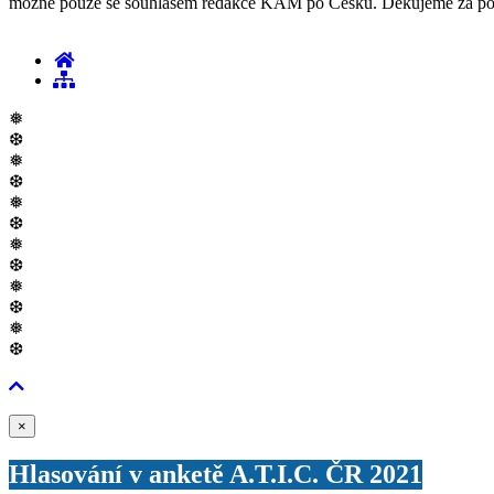
možné pouze se souhlasem redakce KAM po Česku. Děkujeme za po
❅
❆
❅
❆
❅
❆
❅
❆
❅
❆
❅
❆
Zavřít
×
Hlasování v anketě A.T.I.C. ČR 2021