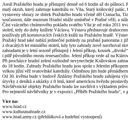
Areál Pražského hradu je přístupný denně od 6 hodin až do půlnoci. 
malý okruh, který zahrnuje katedrálu sv. Víta, Starý královský palác
vystaveny obrazy ze sbírek Pražského hradu včetně děl Cranacha, Tiz
současnost, dále muzeum Hradní stráže umístěné v Prašné věži, a stál
Část vzácného chrámového pokladu svatého Víta je od roku 2011 trval
století, tedy do doby knížete Václava. Výstava představuje drahocenn
používaly při korunovacích českých králů na Pražském hradě. Výsta
Pražský hrad také nabízí jedinečné pohledy na pražské panorama z již
z dvacátých let minulého století, kdy tyto zahrady nově navrhoval slov
zahradami je v letní sezoně přístupný i Jelení příkop, kousek „divok
i pilíř původního mostu renesančního. Jelení příkop vede až na Kláro
Při procházce hradní zelení rozhodně nevynechejte Královskou zahra
do 18 hodin. Zahrady Pražského hradu jsou spolu s Jelením příkopem
velkou jižní věž svatovítské katedrály. Odměnou jim bude přenádherný
Od 30. května bude v budově Jízdárny Pražského hradu zahájena výsta
úryvky z deníků a ukázky z fi lmů, které americkou hvězdu proslavily
Návštěvnické objekty Pražského hradu lze navštívit s výkladem prův
Pro nejmenší návštěvníky je v expozici „Příběh Pražského hradu“, v
Více na:
www.hrad.cz
www.kulturanahrade.cz
www.hrad.army.cz (přehlídková a hudební vystoupení)