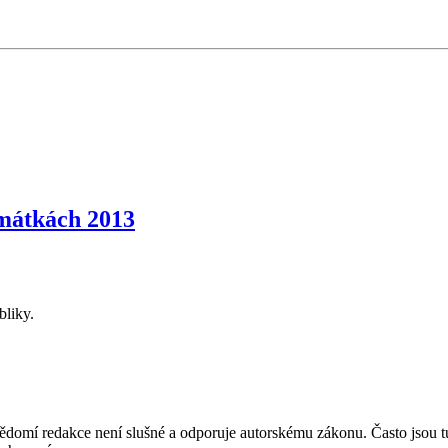
mátkách 2013
bliky.
mí redakce není slušné a odporuje autorskému zákonu. Často jsou tu zve