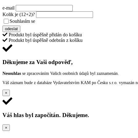
e-mail
Kolik je
(12+2)
?
Souhlasím se
VŠEOBECNÝMI PODMÍNKAMI ANKETY O CENY
odeslat
Produkt byl úspěšně přidán do košíku
Produkt byl úspěšně odebrán z košíku
Děkujeme za Vaši odpověď,
Nesouhlas
se zpracováním Vašich osobních údajů byl zaznamenán.
Váš záznam bude z databáze Vydavatelstvím KAM po Česku s.r.o. vymazán nep
×
Váš hlas byl započítán. Děkujeme.
×