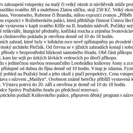
Po zakoupení vstupenky na malý či velký okruh si návštěvník může pro
, baziliku svatého Jiří a malebnou Zlatou uličku, stojí 250 Kč. Velký 
iana, Veroneseho, Rubense či Brandla, stálou expozici zvanou „Příběh 
ou expozici v Rožmberském paláci, která přibližuje činnost Ústavu šlec
e vystavena v kapli svatého Kříže na II. hradním nádvoří. Počátky ne
é relikviáře, liturgické předměty, kněžská roucha a zejména Svatovácla
va chrámového pokladu je otevřena denně od 10 do 18 hodin.
ních zahrad, které byly v loňském roce nově zpřístupněny po dvouleté 
inský architekt Plečnik. Od června se v jižních zahradách konají i sobotn
é“ přírody v bezprostřední blízkosti samotného Hradu. Obě části příkop
v, kam lze sejít po úzkých lávkách vedoucích po úbočí příkopu.
du s jedinečnou stavbou renesančního Letohrádku královny Anny a zce
 přístupné od dubna do října denně od 10 hodin. Vstup je zdarma. Fyzi
 pohled na Pražský hrad a jeho okolí z ptačí perspektivy. Cena vstupe
va s názvem „Marilyn“. Osobnost známé herečky přiblíží vystavená kole
. Výstava potrvá do 20. září a otevřena je denně od 10 do 18 hodin.
odce Správy Pražského hradu po předchozí rezervaci.
 gotickém podlaží Královského paláce, připraven dětský program s náz