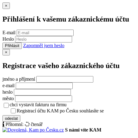
Zavřít
×
Přihlášení k vašemu zákaznickému účtu
E-mail
Heslo
Zapomněl jsem heslo
Přihlásit
Zavřít
×
Registrace vašeho zákaznického účtu
jméno a příjmení
e-mail
heslo
město
chci vystavit fakturu na firmu
Registrací účtu KAM po Česku souhlasíte se
zásady ochrany osob
odeslat
Přítomní:
čtenář
S námi víte KAM