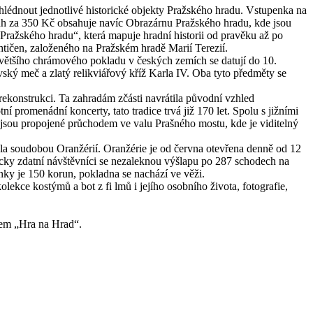
hlédnout jednotlivé historické objekty Pražského hradu. Vstupenka na
okruh za 350 Kč obsahuje navíc Obrazárnu Pražského hradu, kde jsou
Pražského hradu“, která mapuje hradní historii od pravěku až po
htičen, založeného na Pražském hradě Marií Terezií.
jvětšího chrámového pokladu v českých zemích se datují do 10.
vský meč a zlatý relikviářový kříž Karla IV. Oba tyto předměty se
rekonstrukci. Ta zahradám zčásti navrátila původní vzhled
í promenádní koncerty, tato tradice trvá již 170 let. Spolu s jižními
u jsou propojené průchodem ve valu Prašného mostu, kde je viditelný
la soudobou Oranžérií. Oranžérie je od června otevřena denně od 12
cky zdatní návštěvníci se nezaleknou výšlapu po 287 schodech na
nky je 150 korun, pokladna se nachází ve věži.
kce kostýmů a bot z fi lmů i jejího osobního života, fotografie,
vem „Hra na Hrad“.