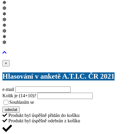
❅
❆
❅
❆
❅
❆
❅
❆
Zavřít
×
Hlasování v anketě A.T.I.C. ČR 2021
e-mail
Kolik je
(14+10)
?
Souhlasím se
VŠEOBECNÝMI PODMÍNKAMI ANKETY O CENY
odeslat
Produkt byl úspěšně přidán do košíku
Produkt byl úspěšně odebrán z košíku