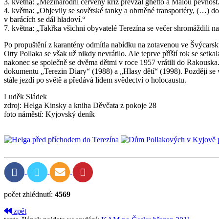
3. května: „Mezinárodní červený kříž převzal ghetto a Malou pevnost
4. května: „Objevily se sovětské tanky a obrněné transportéry, (…) d
v barácích se dál hladoví.“
7. května: „Takřka všichni obyvatelé Terezína se večer shromáždili 
Po propuštění z karantény odmítla nabídku na zotavenou ve Švýcarsku a
Otty Pollaka se však už nikdy nevrátilo. Ale teprve příští rok se se
nakonec se společně se dvěma dětmi v roce 1957 vrátili do Rakouska.
dokumentu „Terezin Diary“ (1988) a „Hlasy dětí“ (1998). Později se
stále jezdí po světě a předává lidem svědectví o holocaustu.
Luděk Sládek
zdroj: Helga Kinsky a kniha Děvčata z pokoje 28
foto náměstí: Kyjovský deník
počet zhlédnutí:
4569
zpět