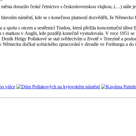
.“
o města dorazilo české četnictvo s československou vlajkou, (…) stále j
na hlavním náměstí, kde se s konečnou platností dozvěděli, že Německo
 spolu s otcem a sestřenicí Trudou, která přežila koncentrační tábor B
tkala s matkou v Anglii, kde později konečně vystudovala. V roce 1951 s
 Deník Helgy Pollakové se stal svědectvím o životě v Terezíně a poslo
 v Německu dočkal scénického zpracování v divadle ve Freiburgu a do 