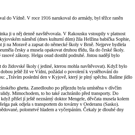
oval do Vídně. V roce 1916 narukoval do armády, byl těžce raněn
nka ji u něj denně navštěvovala. V Rakousku vstoupily v platnost
a kyjovském náměstí (dnes kulturní dům) žila Helžina babička Sophie,
chat ji na Moravě a zapsat do německé školy v Brně. Nejprve bydlela
neuměla česky a musela opakovat druhou třídu, šla do české školy.
é rasové zákony. Helgu osud dostihl podruhé. Jistou nadějí bylo
t do židovské školy ( jediné, kterou mohla navštěvovat). Když bylo
u dobou ještě žil ve Vídni, požádal o povolení k vystěhování do
jsou: „Trávím poslední den v Kyjově, který je plný spěchu. Balíme jídlo
ezínského ghetta. Zanedlouho po příjezdu byla umístěna v dívčím
validy. Mimochodem, to ho také zachránilo před transporty. Do
 když přišel jí ještě neznámý doktor Mengele, děvčata musela kolem
 Helga pak odjela s transportem do továrny v Oederanu (Sasko).
y zbědované, polomrtvé hladem a vyčerpáním. Čekaly je dlouhé dny