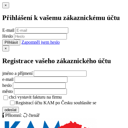
Zavřít
×
Přihlášení k vašemu zákaznickému účtu
E-mail
Heslo
Zapomněl jsem heslo
Přihlásit
Zavřít
×
Registrace vašeho zákaznického účtu
jméno a příjmení
e-mail
heslo
město
chci vystavit fakturu na firmu
Registrací účtu KAM po Česku souhlasíte se
zásady ochrany osob
odeslat
Přítomní:
čtenář