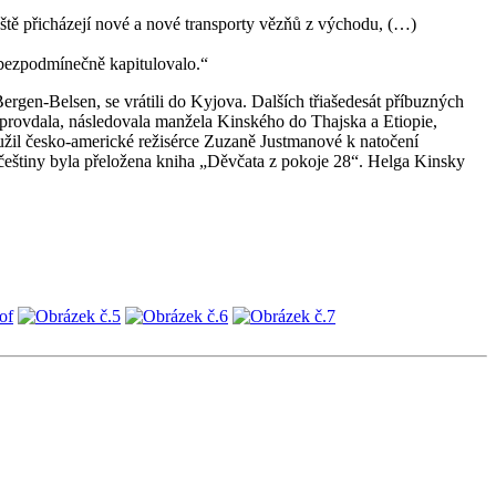
eště přicházejí nové a nové transporty vězňů z východu, (…)
 bezpodmínečně kapitulovalo.“
ergen-Belsen, se vrátili do Kyjova. Dalších třiašedesát příbuzných
e provdala, následovala manžela Kinského do Thajska a Etiopie,
užil česko-americké režisérce Zuzaně Justmanové k natočení
češtiny byla přeložena kniha „Děvčata z pokoje 28“. Helga Kinsky