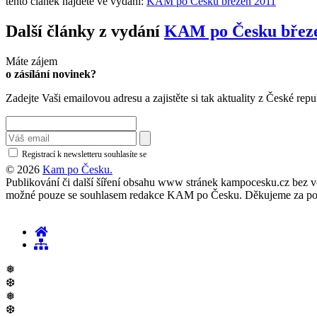
tento článek najdete ve vydání:
KAM po Česku březen 2011
Další články z vydání
KAM po Česku březe
Máte zájem
o zásílání novinek?
Zadejte Vaši emailovou adresu a zajistěte si tak aktuality z České repu
Registrací k newsletteru souhlasíte se
zásadami ochrany osobních údajů
© 2026
Kam po Česku.
Publikování či další šíření obsahu www stránek kampocesku.cz bez vědo
možné pouze se souhlasem redakce KAM po Česku. Děkujeme za po
❅
❆
❅
❆