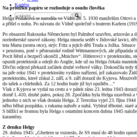
Kariéra
Na proužku papíru se rozhoduje o osudu člověka
Helga Pollaková se narodila ve Vídni 28. 5. 1930 manželům Ottovi a
a přišel o nohu. Po návratu do Vídně společně s bratrem Karlem (1919
Po obsazení Rakouska Německem byl Palmhof uzavřen, arizován a dál s
norimberské rasové zákony. Helga musela sedět v židovské lavici, dět
teta Marta (sestra otce), strýc Fritz a jejich děti Truda a Jožka. Si
v penzionu, poté v pěstounské rodině Wittmannových, ale připadala si
Pocit štěstí a bezpečí ukončil „Mnichov“. Hitlerovci v protektorátu,
opustit protektorát a odejít do Anglie, kde už na Helgu čekala mamink
Dívčin odjezd překazil začátek druhé světové války. Dokončila tedy t
na jaře roku 1941 v protektorátu vydáno nařízení, jež zakazovalo Židů
protektorátu, které získal 2. září, a 9. září dorazil do Kyjova. Mrazi
do tašek a chlebníků. Za 12 hodin bude již byt opuštěn…“
Vlak z Kyjova se vydal na cestu a v pátek ráno 23. ledna 1943 doraz
domě L 410, druhé patro, pokoj 28. Zpočátku byla Helga uzavřená a v
jednoho z nich se však dostala Helga. Z Terezína vyjel 23. října 19
něho běhat pozpátku, s rukama nahoře a nahá. Vybíral těhotné, staré 
S blížící se frontou byla Helga s ostatními koncem dubna 1945 nalož
karantény.
Z deníku Helgy
29. dubna 1945: „Ghettem se rozneslo, že SS musí do 48 hodin opusti