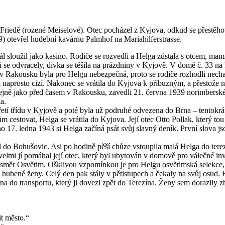
 Friedě (rozené Meiselové). Otec pocházel z Kyjova, odkud se přestěh
) otevřel hudební kavárnu Palmhof na Mariahilferstrasse.
loužil jako kasino. Rodiče se rozvedli a Helga zůstala s otcem, mami
i se odvracely, dívka se těšila na prázdniny v Kyjově. V domě č. 33 n
tuace v Rakousku byla pro Helgu nebezpečná, proto se rodiče rozhodli ne
 naprosto cizí. Nakonec se vrátila do Kyjova k příbuzným, a přestože 
 stejně jako před časem v Rakousku, zavedli 21. června 1939 norimbersk
a.
řetí třídu v Kyjově a poté byla už podruhé odvezena do Brna – tentokrá
m cestovat, Helga se vrátila do Kyjova. Její otec Otto Pollak, který to
vého 17. ledna 1943 si Helga začíná psát svůj slavný deník. První slova 
il do Bohušovic. Asi po hodině pěší chůze vstoupila malá Helga do ter
elmi jí pomáhal její otec, který byl ubytován v domově pro válečné in
44 směr Osvětim. Ošklivou vzpomínkou je pro Helgu osvětimská selekce,
a hubené ženy. Celý den pak stály v pětistupech a čekaly na svůj osud.
ena do transportu, který ji dovezl zpět do Terezína. Ženy sem dorazil
t město.“