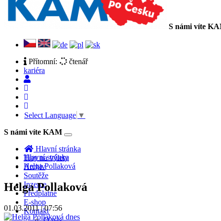
S námi víte K
Přítomní:
čtenář
kariéra
Select Language
▼
S námi víte KAM
Toggle
navigation
Hlavní stránka
Hlavní stránka
Tipy na výlety
Helga Pollaková
Archiv
Soutěže
Inzerce
Helga Pollaková
Předplatné
E-shop
01.03.2011 | 07:56
Kontakt
O nás