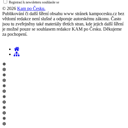
Registrací k newsletteru souhlasíte se
zásadami ochrany osobních údajů
© 2026
Kam po Česku.
Publikování či další šíření obsahu www stránek kampocesku.cz bez
vědomí redakce není slušné a odporuje autorskému zákonu. Často
jsou tu zveřejněny také materiály třetích stran, kde jejich další šíření
je možné pouze se souhlasem redakce KAM po Česku. Děkujeme
za pochopení.
❅
❆
❅
❆
❅
❆
❅
❆
❅
❆
❅
❆