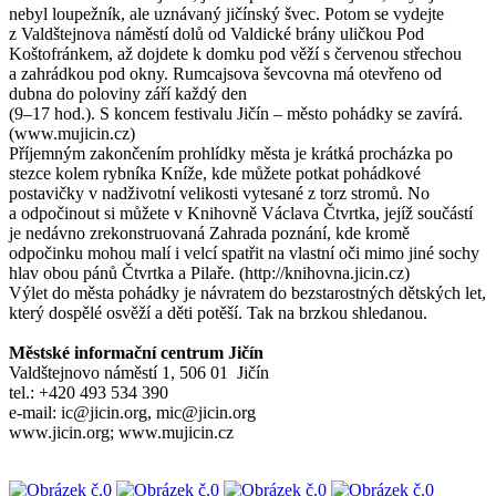
nebyl loupežník, ale uznávaný jičínský švec. Potom se vydejte
z Valdštejnova náměstí dolů od Valdické brány uličkou Pod
Koštofránkem, až dojdete k domku pod věží s červenou střechou
a zahrádkou pod okny. Rumcajsova ševcovna má otevřeno od
dubna do poloviny září každý den
(9–17 hod.). S koncem festivalu Jičín – město pohádky se zavírá.
(www.mujicin.cz)
Příjemným zakončením prohlídky města je krátká procházka po
stezce kolem rybníka Kníže, kde můžete potkat pohádkové
postavičky v nadživotní velikosti vytesané z torz stromů. No
a odpočinout si můžete v Knihovně Václava Čtvrtka, jejíž součástí
je nedávno zrekonstruovaná Zahrada poznání, kde kromě
odpočinku mohou malí i velcí spatřit na vlastní oči mimo jiné sochy
hlav obou pánů Čtvrtka a Pilaře. (http://knihovna.jicin.cz)
Výlet do města pohádky je návratem do bezstarostných dětských let,
který dospělé osvěží a děti potěší. Tak na brzkou shledanou.
Městské informační centrum Jičín
Valdštejnovo náměstí 1, 506 01 Jičín
tel.: +420 493 534 390
e-mail: ic@jicin.org, mic@jicin.org
www.jicin.org; www.mujicin.cz