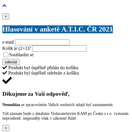
Zavřít
×
Hlasování v anketě A.T.I.C. ČR 2021
e-mail
Kolik je
(2+2)
?
Souhlasím se
VŠEOBECNÝMI PODMÍNKAMI ANKETY O CENY
odeslat
Produkt byl úspěšně přidán do košíku
Produkt byl úspěšně odebrán z košíku
Děkujeme za Vaši odpověď,
Nesouhlas
se zpracováním Vašich osobních údajů byl zaznamenán.
Váš záznam bude z databáze Vydavatelstvím KAM po Česku s.r.o. vymazán
neprodleně, nejpozději však v zákonné lhůtě.
×