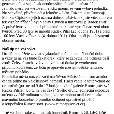
generací dětí a stejně tak neodmyslitelně patří k městu Jičínu.
Je málo měst, při vyslovení jejichž jména, se vám vybaví pohádka.
No schválně, přivřete oči a řekněte – Jičín. Rázem je tu Rumcajs,
Manka, Cipísek a jejich úžasná dobrodružství. Jak jistě víte, autorem
televizních příběhů byl Václav Čtvrtek a ilustroval je Radek Pilař.
A právě letos v dubnu si připomínáme kulaté výročí narození obou
tvůrců. Před 80 lety se narodil Radek Pilař (23. dubna 1931) a před
100 lety Václav Čtvrtek (4. dubna 1911). Oba autoři jsou čestnými
občany města.
Náš tip na váš výlet
Do Jičína můžete zavítat v jakoukoli roční, denní či noční dobu
a vždy tu na vás bude čekat drak, který se zabydlel na jičínské pěší
zóně. Železná socha v životní velikosti draka je výmluvnou
připomínkou všem, že Jičín je opravdu městem dětské fantazie,
městem pohádky.
Prohlídku města můžete začít návštěvou Městského informačního
centra přímo na Valdštejnově náměstí. Hned vedle je totiž vchod do
celoročně (po–ne od 9 do 17 hod.) otevřené galerie Rumcajsův svět
Radka Pilaře. Co tu na vás čeká? Svého druhu jedinečná expozice
určená zvláště rodinám s dětmi, kde se mohou malí i velcí jako
mávnutím kouzelného proutku ocitnout uprostřed příběhů
o loupežníku Rumcajsovi. (www.rumcajsuvsvet.cz)
Jistě vás bude také zajímat, jak loupežník Rumcajs žil, když ještě