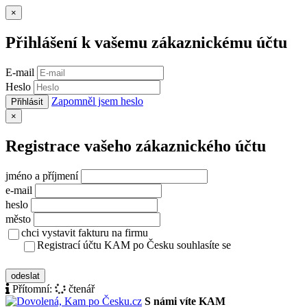
Zavřít
×
Přihlášení k vašemu zákaznickému účtu
E-mail
Heslo
Zapomněl jsem heslo
Přihlásit
Zavřít
×
Registrace vašeho zákaznického účtu
jméno a příjmení
e-mail
heslo
město
chci vystavit fakturu na firmu
Registrací účtu KAM po Česku souhlasíte se
zásady ochrany osobních údajů
odeslat
Přítomní:
čtenář
S námi víte KAM