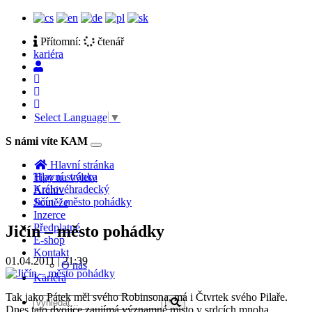
Přítomní:
čtenář
kariéra
Select Language
▼
S námi víte KAM
Toggle
navigation
Hlavní stránka
Hlavní stránka
Tipy na výlety
Královéhradecký
Archiv
Jičín – město pohádky
Soutěže
Inzerce
Předplatné
Jičín – město pohádky
E-shop
Kontakt
01.04.2011 | 21:39
O nás
Kariéra
Tak jako Pátek měl svého Robinsona, má i Čtvrtek svého Pilaře.
Dnes tato dvojice zaujímá významné místo v srdcích mnoha