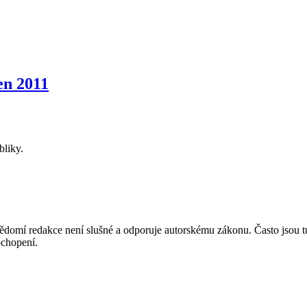
n 2011
bliky.
mí redakce není slušné a odporuje autorskému zákonu. Často jsou tu zve
chopení.