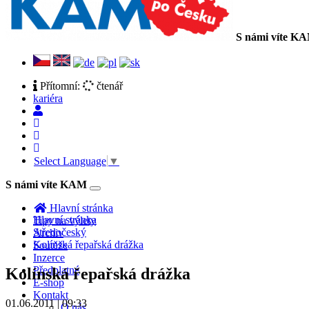
S námi víte K
Přítomní:
čtenář
kariéra
Select Language
▼
S námi víte KAM
Toggle
navigation
Hlavní stránka
Hlavní stránka
Tipy na výlety
Středočeský
Archiv
Kolínská řepařská drážka
Soutěže
Inzerce
Předplatné
Kolínská řepařská drážka
E-shop
Kontakt
01.06.2011 | 09:33
O nás