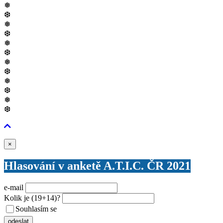
❅
❆
❅
❆
❅
❆
❅
❆
❅
❆
❅
❆
Zavřít
×
Hlasování v anketě A.T.I.C. ČR 2021
e-mail
Kolik je
(19+14)
?
Souhlasím se
VŠEOBECNÝMI PODMÍNKAMI ANKETY O CENY
odeslat