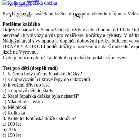
Kariéra
Každý víkend a svátek od května do prvního víkendu v říjnu, o Veliko
Potěšíme každého
Odjezd z nádraží v Sendražicích je vždy v celou hodinu od 10 do 16 
otevřené i kryté vozy a vůz pro vozíčkáře, kočárky a cyklisty. V nád
Nádražní areál s výtopnou je doplněn dobovými prvky, bufetem ve 
DRÁŽKY A OKOLÍ podél drážky s posezením a další muzeální expozice
jízdě na Výrovnu.
Jízdu je možno přerušit a doplnit o procházku polabským lesem.
Test pro děti (dospělí radí)
1. K čemu byly určeny řepařské drážky?
a) k dopravování cukrové řepy do cukrovarů
b) k vožení dříví do lesa
c) k dopravě dětí do školy
2. Která řepařská drážka byla nejstarší?
a) Mladoboleslavská
b) Mělnická
c) Kolínská
3. Kolik let Kolínská drážka sloužila?
a) 100 let
b) 70 let
c) 150 let