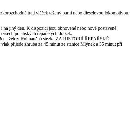
 úzkorozchodné trati vláček tažený parní nebo dieselovou lokomotivou.
 i na jiný den. K dispozici jsou obnovené nebo nově postavené
rii všech polabských řepařských drážek.
otevřena železniční naučná stezka ZA HISTORIÍ ŘEPAŘSKÉ
ak přijede zhruba za 45 minut ze stanice Mlýnek a 35 minut při