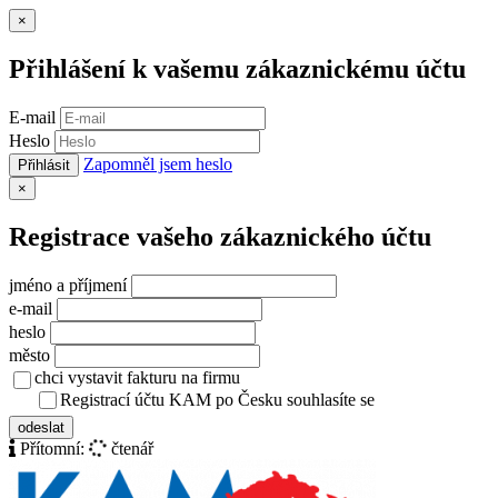
Zavřít
×
Přihlášení k vašemu zákaznickému účtu
E-mail
Heslo
Zapomněl jsem heslo
Přihlásit
Zavřít
×
Registrace vašeho zákaznického účtu
jméno a příjmení
e-mail
heslo
město
chci vystavit fakturu na firmu
Registrací účtu KAM po Česku souhlasíte se
zásady ochrany osob
odeslat
Přítomní:
čtenář