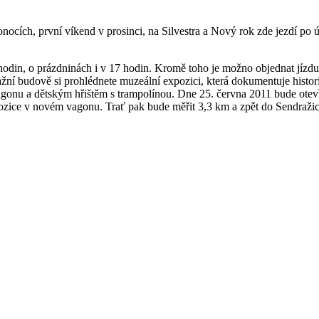
nocích, první víkend v prosinci, na Silvestra a Nový rok zde jezdí po
hodin, o prázdninách i v 17 hodin. Kromě toho je možno objednat jízdu
ražní budově si prohlédnete muzeální expozici, která dokumentuje histo
vagonu a dětským hřištěm s trampolínou. Dne 25. června 2011 bude 
 v novém vagonu. Trať pak bude měřit 3,3 km a zpět do Sendražic vl