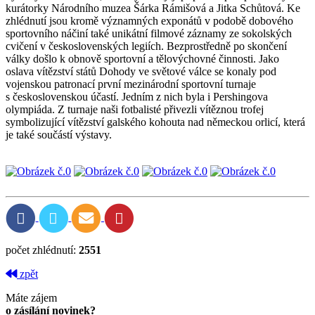
kurátorky Národního muzea Šárka Rámišová a Jitka Schůtová. Ke
zhlédnutí jsou kromě významných exponátů v podobě dobového
sportovního náčiní také unikátní filmové záznamy ze sokolských
cvičení v československých legiích. Bezprostředně po skončení
války došlo k obnově sportovní a tělovýchovné činnosti. Jako
oslava vítězství států Dohody ve světové válce se konaly pod
vojenskou patronací první mezinárodní sportovní turnaje
s československou účastí. Jedním z nich byla i Pershingova
olympiáda. Z turnaje naši fotbalisté přivezli vítěznou trofej
symbolizující vítězství galského kohouta nad německou orlicí, která
je také součástí výstavy.
počet zhlédnutí:
2551
zpět
Máte zájem
o zásílání novinek?