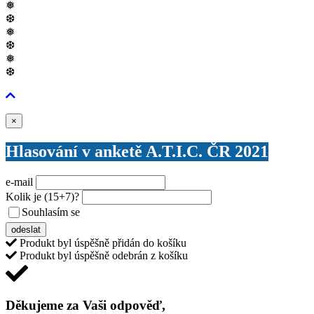
❅
❆
❅
❆
❅
❆
Zavřít
×
Hlasování v anketě A.T.I.C. ČR 2021
e-mail
Kolik je
(15+7)
?
Souhlasím se
VŠEOBECNÝMI PODMÍNKAMI ANKETY O CENY
odeslat
Produkt byl úspěšně přidán do košíku
Produkt byl úspěšně odebrán z košíku
Děkujeme za Vaši odpověď,