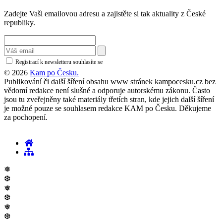
Zadejte Vaši emailovou adresu a zajistěte si tak aktuality z České
republiky.
Registrací k newsletteru souhlasíte se
zásadami ochrany osobních údajů
© 2026
Kam po Česku.
Publikování či další šíření obsahu www stránek kampocesku.cz bez
vědomí redakce není slušné a odporuje autorskému zákonu. Často
jsou tu zveřejněny také materiály třetích stran, kde jejich další šíření
je možné pouze se souhlasem redakce KAM po Česku. Děkujeme
za pochopení.
❅
❆
❅
❆
❅
❆