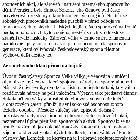
sportovních akcí, ale zároveň i narušení tuzemského sportovního
dění. Přerušena byla činnost Sokola, jeho členové byli často
perzekvováni ze strany rakousko-uherských orgánů. Někteří ze
sokolských pracovníků následně působili v rámci odboje ve
francouzských, ruských a italských legiích, řada sportovců na frontě
padla, mnoho z nich bylo zraněno, někteří z nich si odnesli ze
zranění trvalé následky. Zároveň válka v tomto směru znamenala
paradoxně i jistý přelom – nastoupila poměrně mladá sportovní
generace, která ovlivňovala československý sport a tělesnou
výchovu další desítky let.
Ze sportovního klání přímo na bojiště
Úvodní část výstavy Sport za Velké války je věnována „umlčení
olympijské myšlenky“, která spojovala národy na sportovním poli.
Následně návštěvníky uvede do částí mapujících období, kdy válka
rozdělovala národy na poli válečném. Výstava také představí činnost
Sokola během války a prostřednictvím vystavených předmětů
a obrazových galerií přiblíží hlavní sokolské osobnosti tohoto
těžkého období. „Přestože válečný stav způsobil dočasné
pozastavení řady mezinárodních i tuzemských sportovních akcí,
neznamenal úplné přerušení sportovních aktivit. Sportovalo se na
frontě i v zázemí, jak dokládá množství fotografií, které mohou
zájemci obdivovat v obsáhlých fotoalbech,“ dodává hlavní kurátor
výstavy Jan Lomíček, se kterým na její přípravě spolupracovaly také