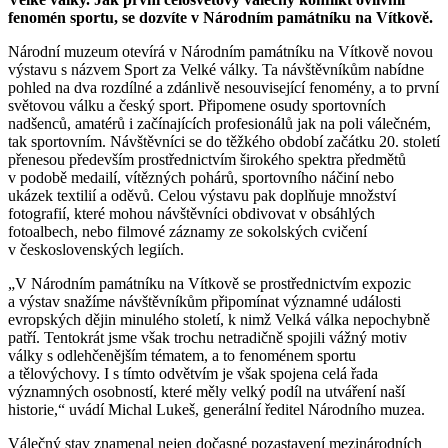
fenomén sportu, se dozvíte v Národním památníku na Vítkově.
Národní muzeum otevírá v Národním památníku na Vítkově novou
výstavu s názvem Sport za Velké války. Ta návštěvníkům nabídne
pohled na dva rozdílné a zdánlivě nesouvisející fenomény, a to první
světovou válku a český sport. Připomene osudy sportovních
nadšenců, amatérů i začínajících profesionálů jak na poli válečném,
tak sportovním. Návštěvníci se do těžkého období začátku 20. století
přenesou především prostřednictvím širokého spektra předmětů
v podobě medailí, vítězných pohárů, sportovního náčiní nebo
ukázek textilií a oděvů. Celou výstavu pak doplňuje množství
fotografií, které mohou návštěvníci obdivovat v obsáhlých
fotoalbech, nebo filmové záznamy ze sokolských cvičení
v československých legiích.
„V Národním památníku na Vítkově se prostřednictvím expozic
a výstav snažíme návštěvníkům připomínat významné události
evropských dějin minulého století, k nimž Velká válka nepochybně
patří. Tentokrát jsme však trochu netradičně spojili vážný motiv
války s odlehčenějším tématem, a to fenoménem sportu
a tělovýchovy. I s tímto odvětvím je však spojena celá řada
významných osobností, které měly velký podíl na utváření naší
historie,“ uvádí Michal Lukeš, generální ředitel Národního muzea.
Válečný stav znamenal nejen dočasné pozastavení mezinárodních