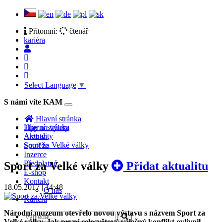
Přítomní:
čtenář
kariéra
Select Language
▼
S námi víte KAM
Toggle
navigation
Hlavní stránka
Hlavní stránka
Tipy na výlety
Aktuality
Archiv
Sport za Velké války
Soutěže
Inzerce
Předplatné
Sport za Velké války
Přidat aktualitu
E-shop
Kontakt
18.05.2017 | 14:48
O nás
Kariéra
Národní muzeum otevřelo novou výstavu s názvem Sport za
Velké války. Jak první celosvětový válečný konflikt ovlivnil