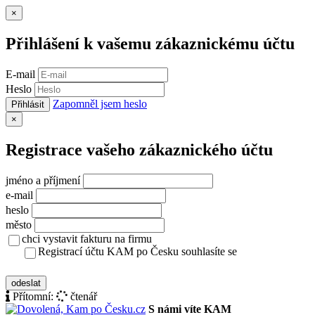
Zavřít
×
Přihlášení k vašemu zákaznickému účtu
E-mail
Heslo
Zapomněl jsem heslo
Přihlásit
Zavřít
×
Registrace vašeho zákaznického účtu
jméno a příjmení
e-mail
heslo
město
chci vystavit fakturu na firmu
Registrací účtu KAM po Česku souhlasíte se
zásady ochrany osobních údajů
odeslat
Přítomní:
čtenář
S námi víte KAM