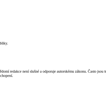
bliky.
mí redakce není slušné a odporuje autorskému zákonu. Často jsou tu zve
chopení.