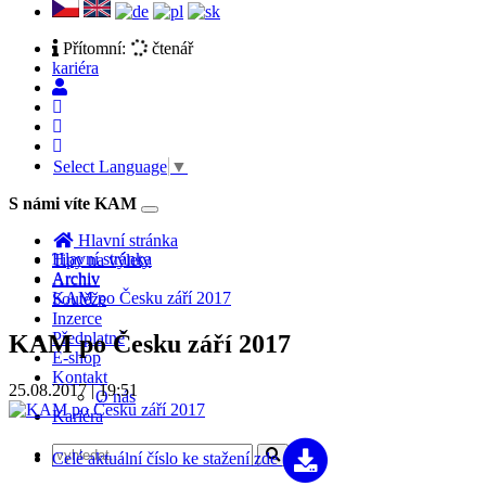
Přítomní:
čtenář
kariéra
Select Language
▼
S námi víte KAM
Toggle
navigation
Hlavní stránka
Hlavní stránka
Tipy na výlety
Archiv
Archiv
KAM po Česku září 2017
Soutěže
Inzerce
Předplatné
KAM po Česku září 2017
E-shop
Kontakt
25.08.2017 | 19:51
O nás
Kariéra
Celé aktuální číslo
ke stažení zde