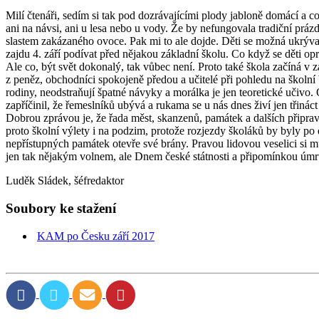
Milí čtenáři, sedím si tak pod dozrávajícími plody jabloně domácí a co
ani na návsi, ani u lesa nebo u vody. Že by nefungovala tradiční práz
slastem zakázaného ovoce. Pak mi to ale dojde. Děti se možná ukrývají
zajdu 4. září podívat před nějakou základní školu. Co když se děti opr
Ale co, být svět dokonalý, tak vůbec není. Proto také škola začíná v z
z peněz, obchodníci spokojeně předou a učitelé při pohledu na školní
rodiny, neodstraňují špatné návyky a morálka je jen teoretické učivo.
zapříčinil, že řemeslníků ubývá a rukama se u nás dnes živí jen třin
Dobrou zprávou je, že řada měst, skanzenů, památek a dalších připrav
proto školní výlety i na podzim, protože rozjezdy školáků by byly po
nepřístupných památek otevře své brány. Pravou lidovou veselici si 
jen tak nějakým volnem, ale Dnem české státnosti a připomínkou úmr
Luděk Sládek, šéfredaktor
Soubory ke stažení
KAM po Česku září 2017