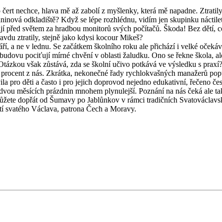
 čert nechce, hlava mě až zabolí z myšlenky, která mě napadne. Ztratily s
dninová odkladiště? Když se lépe rozhlédnu, vidím jen skupinku náctile
 před světem za hradbou monitorů svých počítačů. Škoda! Bez dětí, co si
avdu ztratily, stejně jako kdysi kocour Mikeš?
áří, a ne v lednu. Se začátkem školního roku ale přichází i velké očeká
 budovu pociťují mírné chvění v oblasti žaludku. Ono se řekne škola, al
 Otázkou však zůstává, zda se školní učivo potkává ve výsledku s praxí
áct procent z nás. Zkrátka, nekonečné řady rychlokvašných manažerů po
ila pro děti a často i pro jejich doprovod nejedno edukativní, řečeno 
 dvou měsících prázdnin mnohem plynulejší. Poznání na nás čeká ale ta
můžete dopřát od Šumavy po Jablůnkov v rámci tradičních Svatováclavsk
tí svatého Václava, patrona Čech a Moravy.