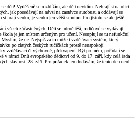
e děti! Vyděšeně se rozhlížím, ale děti nevidím. Nehrají si na ulici
tých, jak posedávají na návsi na zastávce autobusu a oddávají se
 hrají venku, je venku jen větší smutno. Pro jistotu se ale ještě
vání všech zúčastněných. Děti se mírně těší, rodičové se vydávají
e škola je jen místem určeným pro učení. Nesuplují se tu nefunkční
? Myslím, že ne. Nejspíš za to může i vzdělávací systém, který
ptávku po zlatých českých ručičkách prostě neuspokojí.
česky vzdělávací či výchovné, překvapení. Být po mém, pořádají se
ké v rámci Dnů evropského dědictví od 9. do 17. září, kdy celá řada
ých slavností 28. září. Pro pořádek jen dodávám, že tento den není