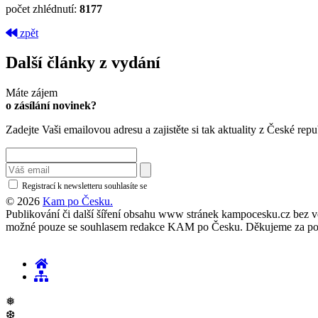
počet zhlédnutí:
8177
zpět
Další články z vydání
Máte zájem
o zásílání novinek?
Zadejte Vaši emailovou adresu a zajistěte si tak aktuality z České repu
Registrací k newsletteru souhlasíte se
zásadami ochrany osobních údajů
© 2026
Kam po Česku.
Publikování či další šíření obsahu www stránek kampocesku.cz bez vědo
možné pouze se souhlasem redakce KAM po Česku. Děkujeme za po
❅
❆