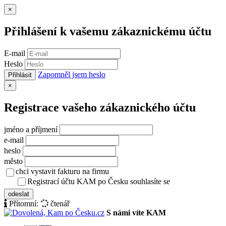
Zavřít
×
Přihlášení k vašemu zákaznickému účtu
E-mail
Heslo
Zapomněl jsem heslo
Přihlásit
Zavřít
×
Registrace vašeho zákaznického účtu
jméno a příjmení
e-mail
heslo
město
chci vystavit fakturu na firmu
Registrací účtu KAM po Česku souhlasíte se
zásady ochrany osob
odeslat
Přítomní:
čtenář
S námi víte KAM