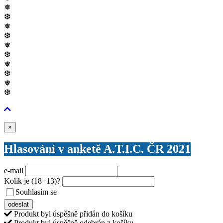
❅
❆
❅
❆
❅
❆
❅
❆
❅
❆
Zavřít
×
Hlasování v anketě A.T.I.C. ČR 2021
e-mail
Kolik je
(18+13)
?
Souhlasím se
VŠEOBECNÝMI PODMÍNKAMI ANKETY O CENY
odeslat
Produkt byl úspěšně přidán do košíku
Produkt byl úspěšně odebrán z košíku