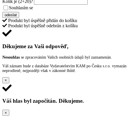
Kolik je
(2+20)
?
Souhlasím se
VŠEOBECNÝMI PODMÍNKAMI ANKETY O CENY
odeslat
Produkt byl úspěšně přidán do košíku
Produkt byl úspěšně odebrán z košíku
Děkujeme za Vaši odpověď,
Nesouhlas
se zpracováním Vašich osobních údajů byl zaznamenán.
Váš záznam bude z databáze Vydavatelstvím KAM po Česku s.r.o. vymazán
neprodleně, nejpozději však v zákonné lhůtě.
×
Váš hlas byl započítán. Děkujeme.
×