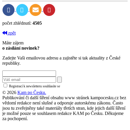
počet zhlédnutí:
4505
zpět
Máte zájem
o zásílání novinek?
Zadejte Vaši emailovou adresu a zajistěte si tak aktuality z České
republiky.
Registrací k newsletteru souhlasíte se
zásadami ochrany osobních údajů
© 2026
Kam po Česku.
Publikování či další šíření obsahu www stránek kampocesku.cz bez
vědomí redakce není slušné a odporuje autorskému zákonu. Často
jsou tu zveřejněny také materiály třetích stran, kde jejich další šíření
je možné pouze se souhlasem redakce KAM po Česku. Děkujeme
za pochopení.