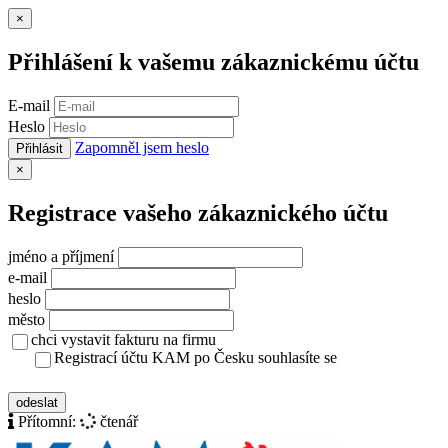
Zavřít
×
Přihlášení k vašemu zákaznickému účtu
E-mail
Heslo
Zapomněl jsem heslo
Přihlásit
Zavřít
×
Registrace vašeho zákaznického účtu
jméno a příjmení
e-mail
heslo
město
chci vystavit fakturu na firmu
Registrací účtu KAM po Česku souhlasíte se
zásady ochrany osobních údajů
odeslat
Přítomní:
čtenář