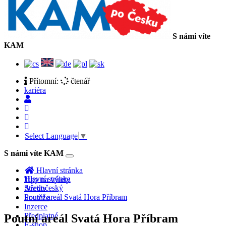
S námi víte
KAM
Přítomní:
čtenář
kariéra
Select Language
▼
S námi víte KAM
Toggle
navigation
Hlavní stránka
Hlavní stránka
Tipy na výlety
Středočeský
Archiv
Poutní areál Svatá Hora Příbram
Soutěže
Inzerce
Předplatné
Poutní areál Svatá Hora Příbram
E-shop