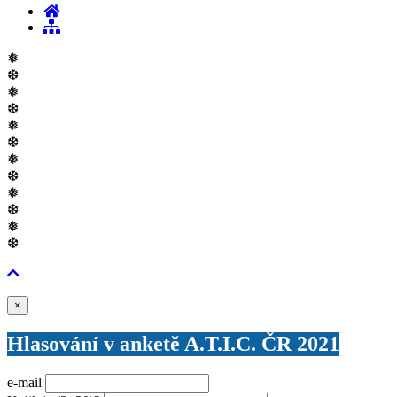
❅
❆
❅
❆
❅
❆
❅
❆
❅
❆
❅
❆
Zavřít
×
Hlasování v anketě A.T.I.C. ČR 2021
e-mail