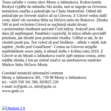
Trasu začněte v centru obce Mosty u Jablunkova. Kolem hotelu
Beskyd vyjděte do místního Ski areálu, tam se napojte na červenou
turistickou značku a pokračujte na Chatu Studeničné. Odtud dál
pokračujte po červené značce až na Gírovou. Z Gírové vedou další
cesty, které vás zavedou třeba na Hrčavu nebo do Bukovce. Zhruba
500 m pod vrcholem Gírová se nacházejí skalní útvary
s podzemními chodbami nazvané Čertí mlýny. Jeskyně jsou však
dnes již nepřístupné. Pamětníci vyprávějí, že kdysi někdo prováděl
průzkum, jak dlouhé jsou podzemní chodby. Udělal to tak, že do
chodeb pustil psa. Ten vylezl až pod Stožkem – někde v místě, kde
najdete „Sedlo pod Gruničkem“. Cestou na Gírovou nejspíše
nepřehlédnete sesuv půdy, k němuž došlo v květnu roku 2010. Z
Gírové se do Mostů u Jablunkova vraťte zpět stejnou cestou, nebo
sejděte zhruba 2 km po zelené značce na autobusovou zastávku
Markov linky Hrčava–Mosty.
Gorolské turistické informační centrum
Mosty u Jablunkova 381, 739 98 Mosty u Jablunkova
tel.: +420 558 341 586, 603825 226
e-mail: ic@gotic.cz, info@gotic.cz
www.gotic.cz