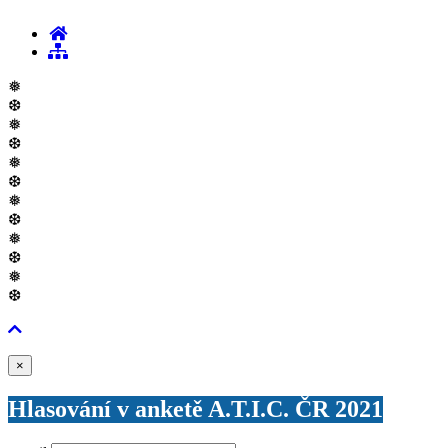
❅
❆
❅
❆
❅
❆
❅
❆
❅
❆
❅
❆
Zavřít
×
Hlasování v anketě A.T.I.C. ČR 2021