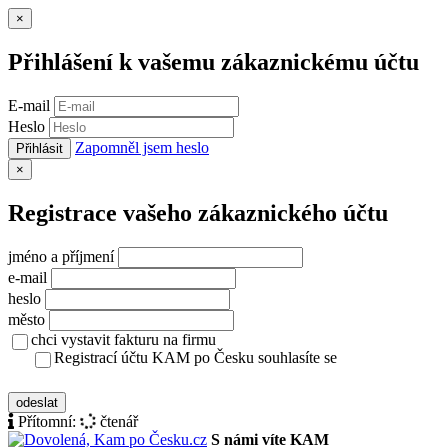
Zavřít
×
Přihlášení k vašemu zákaznickému účtu
E-mail
Heslo
Zapomněl jsem heslo
Přihlásit
Zavřít
×
Registrace vašeho zákaznického účtu
jméno a příjmení
e-mail
heslo
město
chci vystavit fakturu na firmu
Registrací účtu KAM po Česku souhlasíte se
zásady ochrany osobních údajů
odeslat
Přítomní:
čtenář
S námi víte KAM