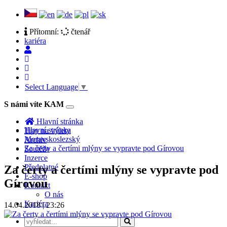
Přítomní:
čtenář
kariéra
Select Language
▼
S námi víte KAM
Toggle
navigation
Hlavní stránka
Hlavní stránka
Tipy na výlety
Moravskoslezský
Archiv
Za čerty a čertími mlýny se vypravte pod Gírovou
Soutěže
Inzerce
Předplatné
Za čerty a čertími mlýny se vypravte pod
E-shop
Gírovou
Kontakt
O nás
Kariéra
14.04.2018 | 23:26