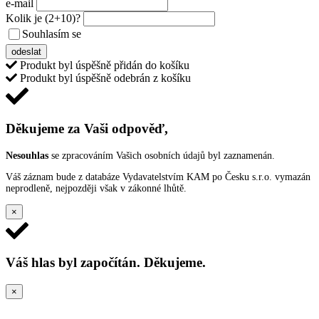
e-mail
Kolik je
(2+10)
?
Souhlasím se
VŠEOBECNÝMI PODMÍNKAMI ANKETY O CENY
odeslat
Produkt byl úspěšně přidán do košíku
Produkt byl úspěšně odebrán z košíku
Děkujeme za Vaši odpověď,
Nesouhlas
se zpracováním Vašich osobních údajů byl zaznamenán.
Váš záznam bude z databáze Vydavatelstvím KAM po Česku s.r.o. vymazán
neprodleně, nejpozději však v zákonné lhůtě.
×
Váš hlas byl započítán. Děkujeme.
×