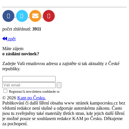
počet zhlédnutí:
3911
zpět
Máte zájem
o zásílání novinek?
Zadejte Vaši emailovou adresu a zajistěte si tak aktuality z České
republiky.
Registrací k newsletteru souhlasíte se
zásadami ochrany osobních údajů
© 2026
Kam po Česku.
Publikování či další šíření obsahu www stránek kampocesku.cz bez
vědomí redakce není slušné a odporuje autorskému zákonu. Často
jsou tu zveřejněny také materiály třetích stran, kde jejich další šíření
je možné pouze se souhlasem redakce KAM po Česku. Děkujeme
za pochopení.